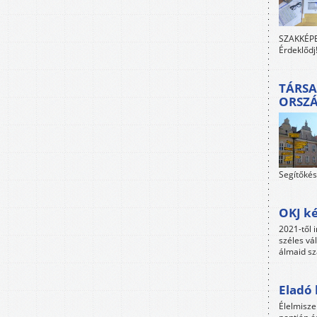
SZAKKÉPES
Érdeklődj
TÁRSA
ORSZ
Segítőkés
OKJ ké
2021-től i
széles vá
álmaid sz
Eladó 
Élelmisze