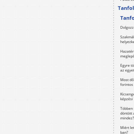
Tanfo
Tanf
Dolgozz 
Szakmák 
helyezk
Hazatérő
meglepő
Egyre t
az egye
Most dől
forintos
Kicsenge
képzési
Többen 
döntött 
mindez?
Miért le
ban?