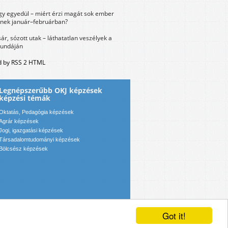
y egyedül – miért érzi magát sok ember
nek január–februárban?
sár, sózott utak – láthatatlan veszélyek a
bundáján
 by RSS 2 HTML
Legnépszerűbb OKJ képzések
képzési témák
Oktatás, Pedagógia képzések
Agrár képzések
Jogi, igazgatási képzések
Társadalomtudományi képzések
Bölcsész képzések
Got it!