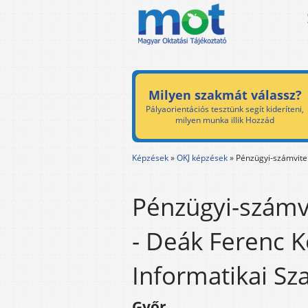
Milyen szakmát válassz?
Pályaorientációs tesztünk segít kideríteni,
milyen munka illik Hozzád
Képzések
»
OKJ képzések
»
Pénzügyi-számvitel
Pénzügyi-számvi
- Deák Ferenc K
Informatikai Sz
Győr