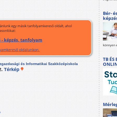
Bér- é
képzé
jánlunk egy másik tanfolyamkereső oldalt, ahol
asonlókat:
 - képzés, tanfolyam
könnyen e
olyamkereső oldalunkon.
TB ÉS
ONLI
zgazdasági és Informatikai Szakközépiskola
2.
Térkép
Mérle
n