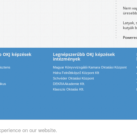
Nem vag
üresebb
Latyak, 
kutyák 
Powered
b OKJ képzések
Legnépszerűbb OKJ képzések
intézmények
isztens
Magyar Könyvvizsgálói Kamara Oktatási Központ
Hidra Felnőttképző Központ Kft
Schvéder Oktatási Központ
ikus
DEKRA Akademie Kft.
Klasszis Oktatás Kft.
xperience on our website.
pcsolat: info(kukac)motadmin(pont)hu