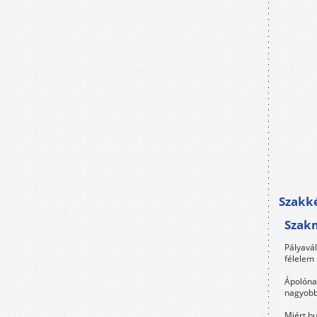
Szakké
Szak
Pályavá
félelem 
Ápolóna
nagyobb
Miért bu