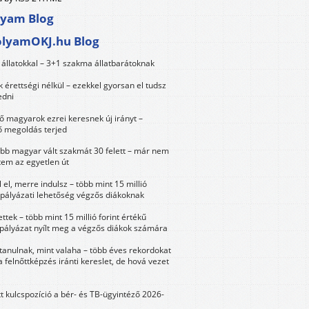
lyam Blog
olyamOKJ.hu Blog
állatokkal – 3+1 szakma állatbarátoknak
érettségi nélkül – ezekkel gyorsan el tudsz
edni
 magyarok ezrei keresnek új irányt –
 megoldás terjed
öbb magyar vált szakmát 30 felett – már nem
tem az egyetlen út
 el, merre indulsz – több mint 15 millió
 pályázati lehetőség végzős diákoknak
ttek – több mint 15 millió forint értékű
 pályázat nyílt meg a végzős diákok számára
tanulnak, mint valaha – több éves rekordokat
a felnőttképzés iránti kereslet, de hová vezet
tt kulcspozíció a bér- és TB-ügyintéző 2026-