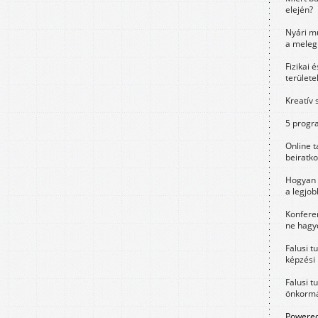
elején?
Nyári m
a meleg
Fizikai 
területe
Kreatív 
5 progra
Online t
beiratko
Hogyan 
a legjo
Konfere
ne hagyd
Falusi t
képzési
Falusi t
önkormá
Powered