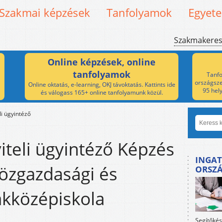
Szakmai képzések
Tanfolyamok
Egyet
Szakmakere
Online képzések, online
tanfolyamok
Tanfo
országsze
Online oktatás, e-learning, OKJ távoktatás. Kattints ide
95 hel
és válogass 165+ online tanfolyamunk közül.
i ügyintéző
teli ügyintéző Képzés
INGAT
özgazdasági és
ORSZ
akközépiskola
Segítőkés