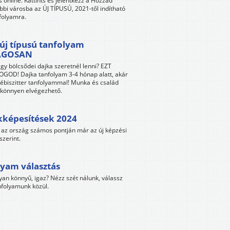
s online. Kattints és jelentkezz a Hozzád
bbi városba az ÚJ TÍPUSÚ, 2021-től indítható
folyamra.
új típusú tanfolyam
ÁGOSAN
gy bölcsődei dajka szeretnél lenni? EZT
GOD! Dajka tanfolyam 3-4 hónap alatt, akár
ébiszitter tanfolyammal! Munka és család
s könnyen elvégezhető.
kképesítések 2024
az ország számos pontján már az új képzési
szerint.
yam választás
yan könnyű, igaz? Nézz szét nálunk, válassz
folyamunk közül.