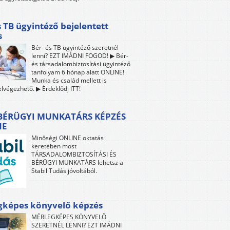
s TB ügyintéző bejelentett
s
Bér- és TB ügyintéző szeretnél
lenni? EZT IMÁDNI FOGOD! ▶ Bér-
és társadalombiztosítási ügyintéző
tanfolyam 6 hónap alatt ONLINE!
Munka és család mellett is
lvégezhető. ▶ Érdeklődj ITT!
 BÉRÜGYI MUNKATÁRS KÉPZÉS
NE
Minőségi ONLINE oktatás
keretében most
TÁRSADALOMBIZTOSÍTÁSI ÉS
BÉRÜGYI MUNKATÁRS lehetsz a
Stabil Tudás jóvoltából.
gképes könyvelő képzés
MÉRLEGKÉPES KÖNYVELŐ
SZERETNÉL LENNI? EZT IMÁDNI