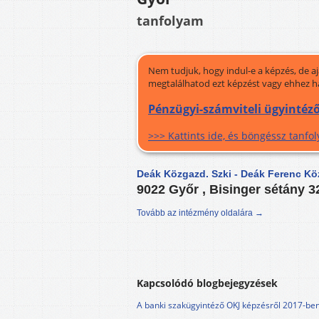
tanfolyam
Nem tudjuk, hogy indul-e a képzés, de a
megtalálhatod ezt képzést vagy ehhez h
Pénzügyi-számviteli ügyintéző
>>> Kattints ide, és böngéssz tanf
Deák Közgazd. Szki - Deák Ferenc Kö
9022 Győr , Bisinger sétány 3
Tovább az intézmény oldalára →
Kapcsolódó blogbejegyzések
A banki szakügyintéző OKJ képzésről 2017-be