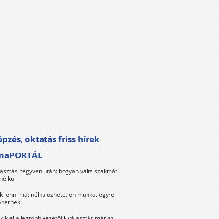
pzés, oktatás friss hírek
maPORTÁL
lasztás negyven után: hogyan válts szakmát
nélkül
k lenni ma: nélkülözhetetlen munka, egyre
 terhek
kik el a legtöbb vezetői kiválasztás már az