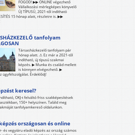
FOGOD! ▶▶ ONLINE végezhető
Vállalkozási mérlegképes könyvelő
ÚJ TÍPUSÚ, 2021-től indítható
ÍTÉS 15 hónap alatt, részletre is. ▶▶
!
SHÁZKEZELŐ tanfolyam
ÁGOSAN
Társasházkezelő tanfolyam pár
hónap alatt. ⚠ Ez már a 2021-től
indítható, új típusú szakmai
képzés. ▶ Munka és család mellett
is könnyen elvégezhető. ▶
z ügyfélszolgálat. Érdeklődj!
pzést keresel?
ndítható, OKJ-t felváltó friss szakképesítések
lasztékban, 150+ helyszínen. Találd meg
akmáját tanfolyamkereső oldalunkon.
képzés országosan és online
r- és vegyiáru eladó képzés az ország számos