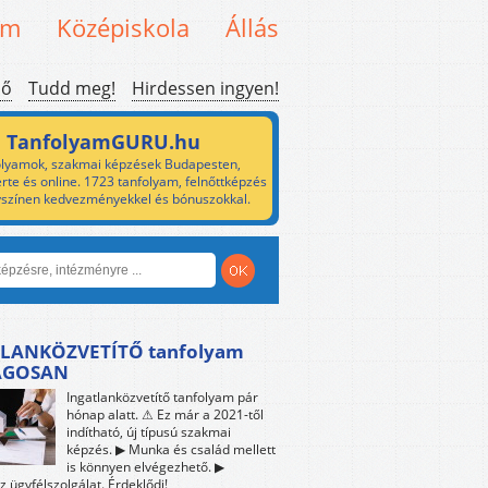
em
Középiskola
Állás
ső
Tudd meg!
Hirdessen ingyen!
TanfolyamGURU.hu
lyamok, szakmai képzések Budapesten,
rte és online. 1723 tanfolyam, felnőttképzés
yszínen kedvezményekkel és bónuszokkal.
LANKÖZVETÍTŐ tanfolyam
ÁGOSAN
Ingatlanközvetítő tanfolyam pár
hónap alatt. ⚠ Ez már a 2021-től
indítható, új típusú szakmai
képzés. ▶ Munka és család mellett
is könnyen elvégezhető. ▶
z ügyfélszolgálat. Érdeklődj!