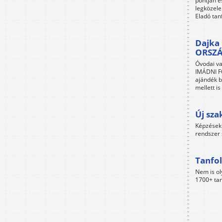
pontján é
legközele
Eladó tan
Dajka 
ORSZ
Óvodai va
IMÁDNI FO
ajándék b
mellett i
Új sza
Képzések 
rendszer 
Tanfol
Nem is ol
1700+ tan