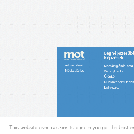
Legnépszerűb
képzések
Admin felület
Mentálhigiénés assz
Média ajánlat
Webfejlesztő
Útépítő
Munkavédelmi techn
Boltvezető
This website uses cookies to ensure you get the best e
© 2019 Magyar Oktatási Tájékoztató Ka