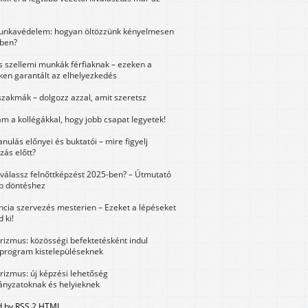
unkavédelem: hogyan öltözzünk kényelmesen
ben?
és szellemi munkák férfiaknak – ezeken a
ken garantált az elhelyezkedés
szakmák – dolgozz azzal, amit szeretsz
m a kollégákkal, hogy jobb csapat legyetek!
anulás előnyei és buktatói – mire figyelj
zás előtt?
válassz felnőttképzést 2025-ben? – Útmutató
bb döntéshez
ncia szervezés mesterien – Ezeket a lépéseket
 ki!
urizmus: közösségi befektetésként indul
 program kistelepüléseknek
urizmus: új képzési lehetőség
nyzatoknak és helyieknek
 by RSS 2 HTML