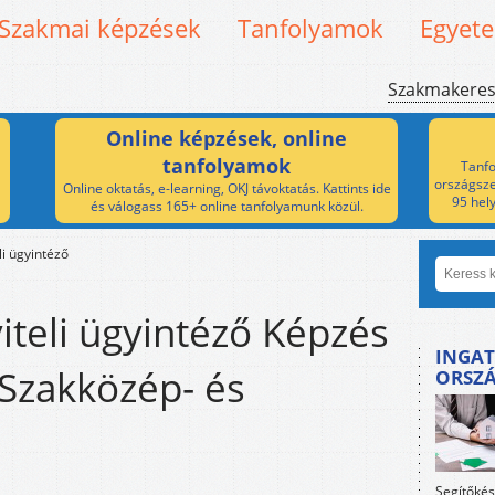
Szakmai képzések
Tanfolyamok
Egyet
Szakmakere
Online képzések, online
tanfolyamok
Tanfo
országsze
Online oktatás, e-learning, OKJ távoktatás. Kattints ide
95 hel
és válogass 165+ online tanfolyamunk közül.
i ügyintéző
teli ügyintéző Képzés
INGAT
 Szakközép- és
ORSZ
Segítőkés