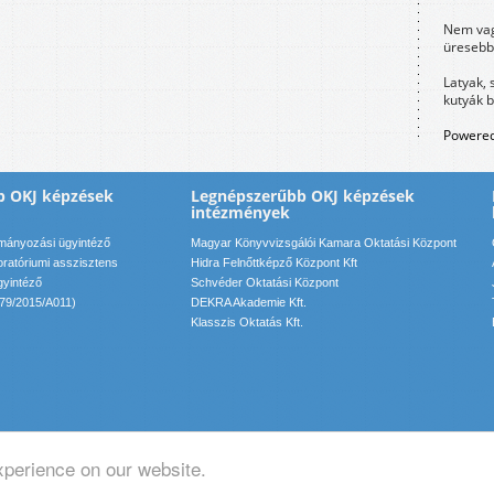
Nem vag
üresebb
Latyak, 
kutyák 
Powered
b OKJ képzések
Legnépszerűbb OKJ képzések
intézmények
ítmányozási ügyintéző
Magyar Könyvvizsgálói Kamara Oktatási Központ
boratóriumi asszisztens
Hidra Felnőttképző Központ Kft
gyintéző
Schvéder Oktatási Központ
079/2015/A011)
DEKRA Akademie Kft.
Klasszis Oktatás Kft.
xperience on our website.
pcsolat: info(kukac)motadmin(pont)hu