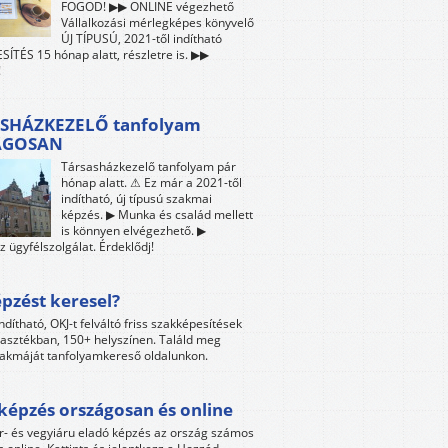
FOGOD! ▶▶ ONLINE végezhető
Vállalkozási mérlegképes könyvelő
ÚJ TÍPUSÚ, 2021-től indítható
ÍTÉS 15 hónap alatt, részletre is. ▶▶
!
SHÁZKEZELŐ tanfolyam
ÁGOSAN
Társasházkezelő tanfolyam pár
hónap alatt. ⚠ Ez már a 2021-től
indítható, új típusú szakmai
képzés. ▶ Munka és család mellett
is könnyen elvégezhető. ▶
z ügyfélszolgálat. Érdeklődj!
pzést keresel?
ndítható, OKJ-t felváltó friss szakképesítések
lasztékban, 150+ helyszínen. Találd meg
akmáját tanfolyamkereső oldalunkon.
képzés országosan és online
r- és vegyiáru eladó képzés az ország számos