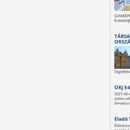
SZAKKÉPES
Érdeklődj
TÁRSA
ORSZ
Segítőkés
OKJ ké
2021-től i
széles vá
álmaid sz
Eladó 
Élelmisze