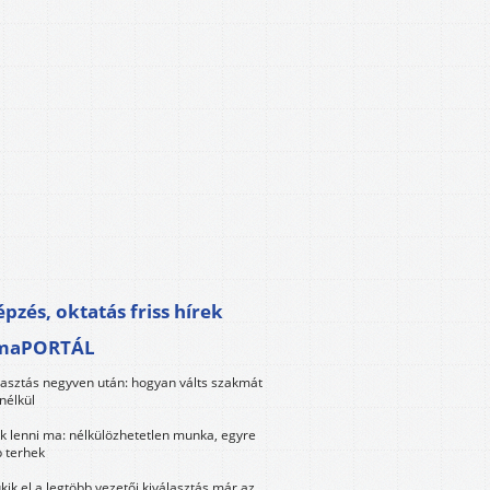
pzés, oktatás friss hírek
maPORTÁL
lasztás negyven után: hogyan válts szakmát
nélkül
k lenni ma: nélkülözhetetlen munka, egyre
 terhek
kik el a legtöbb vezetői kiválasztás már az