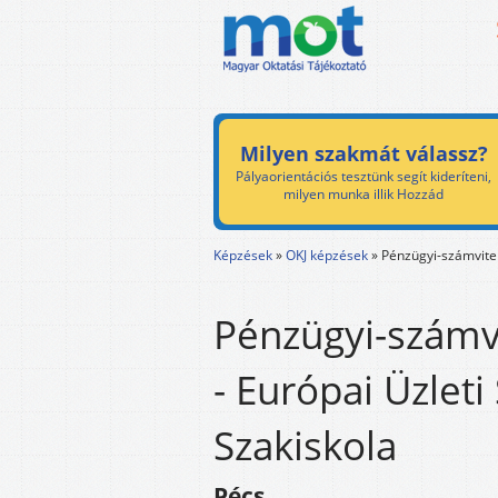
Milyen szakmát válassz?
Pályaorientációs tesztünk segít kideríteni,
milyen munka illik Hozzád
Képzések
»
OKJ képzések
»
Pénzügyi-számvitel
Pénzügyi-számvi
- Európai Üzleti
Szakiskola
Pécs