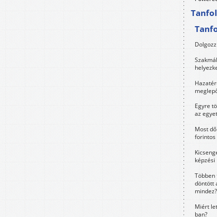
Tanfo
Tanf
Dolgozz 
Szakmák 
helyezk
Hazatérő
meglepő
Egyre t
az egye
Most dől
forintos
Kicsenge
képzési
Többen 
döntött 
mindez?
Miért le
ban?