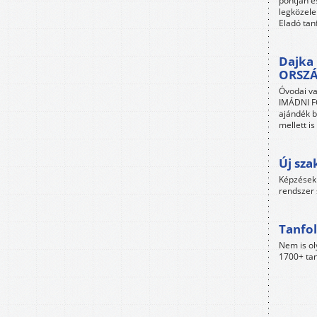
pontján é
legközele
Eladó tan
Dajka 
ORSZ
Óvodai va
IMÁDNI FO
ajándék b
mellett i
Új sza
Képzések 
rendszer 
Tanfol
Nem is ol
1700+ tan