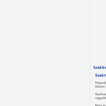
Szakké
Szak
Pályavá
félelem 
Ápolóna
nagyobb
Miért bu