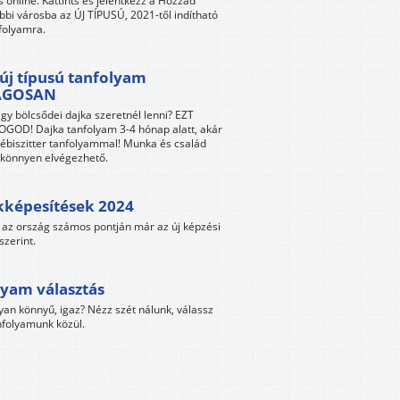
s online. Kattints és jelentkezz a Hozzád
bbi városba az ÚJ TÍPUSÚ, 2021-től indítható
folyamra.
új típusú tanfolyam
ÁGOSAN
gy bölcsődei dajka szeretnél lenni? EZT
GOD! Dajka tanfolyam 3-4 hónap alatt, akár
ébiszitter tanfolyammal! Munka és család
s könnyen elvégezhető.
kképesítések 2024
az ország számos pontján már az új képzési
szerint.
yam választás
yan könnyű, igaz? Nézz szét nálunk, válassz
folyamunk közül.