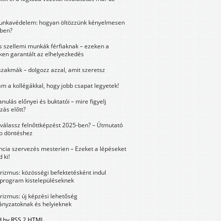
unkavédelem: hogyan öltözzünk kényelmesen
ben?
és szellemi munkák férfiaknak – ezeken a
ken garantált az elhelyezkedés
szakmák – dolgozz azzal, amit szeretsz
m a kollégákkal, hogy jobb csapat legyetek!
anulás előnyei és buktatói – mire figyelj
zás előtt?
válassz felnőttképzést 2025-ben? – Útmutató
bb döntéshez
ncia szervezés mesterien – Ezeket a lépéseket
 ki!
urizmus: közösségi befektetésként indul
 program kistelepüléseknek
urizmus: új képzési lehetőség
nyzatoknak és helyieknek
 by RSS 2 HTML