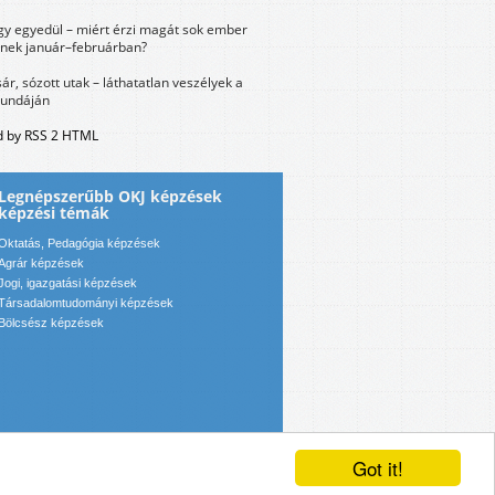
y egyedül – miért érzi magát sok ember
nek január–februárban?
sár, sózott utak – láthatatlan veszélyek a
bundáján
 by RSS 2 HTML
Legnépszerűbb OKJ képzések
képzési témák
Oktatás, Pedagógia képzések
Agrár képzések
Jogi, igazgatási képzések
Társadalomtudományi képzések
Bölcsész képzések
Got it!