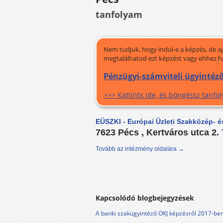
tanfolyam
Nem tudjuk, hogy indul-e a képzés, de a
megtalálhatod ezt képzést vagy ehhez h
Pénzügyi-számviteli ügyintéző
>>> Kattints ide, és böngéssz tanf
EÜSZKI - Európai Üzleti Szakközép- é
7623 Pécs , Kertváros utca 2.
Tovább az intézmény oldalára →
Kapcsolódó blogbejegyzések
A banki szakügyintéző OKJ képzésről 2017-be