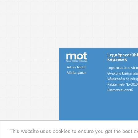
Legnépszerűb
képzések
Admin felület
Logisztikai és száll
Média ajánlat
Gyakorló klinikai la
Vállalkozási és bérü
Fakitermelő (E-001
Élelmezésvezető
This website uses cookies to ensure you get the best e
© 2019 Magyar Oktatási Tájékoztató Ka