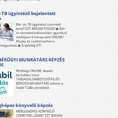
s TB ügyintéző bejelentett
s
Bér- és TB ügyintéző szeretnél
lenni? EZT IMÁDNI FOGOD! ▶ Bér-
és társadalombiztosítási ügyintéző
tanfolyam 6 hónap alatt ONLINE!
Munka és család mellett is
lvégezhető. ▶ Érdeklődj ITT!
 BÉRÜGYI MUNKATÁRS KÉPZÉS
NE
Minőségi ONLINE oktatás
keretében most
TÁRSADALOMBIZTOSÍTÁSI ÉS
BÉRÜGYI MUNKATÁRS lehetsz a
Stabil Tudás jóvoltából.
gképes könyvelő képzés
MÉRLEGKÉPES KÖNYVELŐ
SZERETNÉL LENNI? EZT IMÁDNI