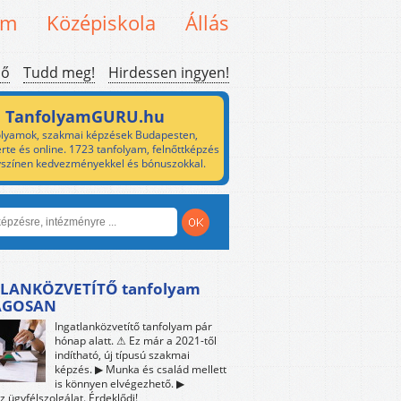
em
Középiskola
Állás
ső
Tudd meg!
Hirdessen ingyen!
TanfolyamGURU.hu
lyamok, szakmai képzések Budapesten,
rte és online. 1723 tanfolyam, felnőttképzés
yszínen kedvezményekkel és bónuszokkal.
LANKÖZVETÍTŐ tanfolyam
ÁGOSAN
Ingatlanközvetítő tanfolyam pár
hónap alatt. ⚠ Ez már a 2021-től
indítható, új típusú szakmai
képzés. ▶ Munka és család mellett
is könnyen elvégezhető. ▶
z ügyfélszolgálat. Érdeklődj!