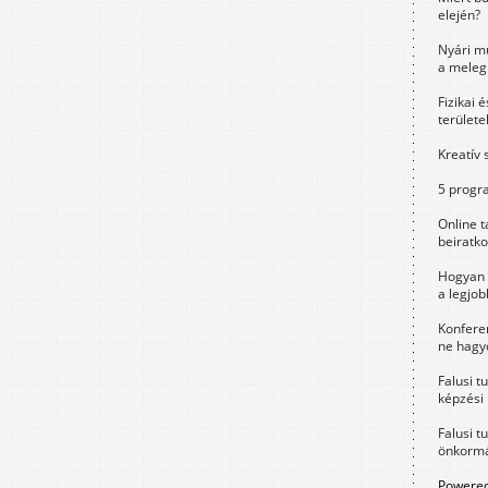
elején?
Nyári m
a meleg
Fizikai 
területe
Kreatív 
5 progra
Online t
beiratko
Hogyan 
a legjo
Konfere
ne hagyd
Falusi t
képzési
Falusi t
önkormá
Powered