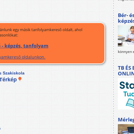
Bér- é
képzé
jánlunk egy másik tanfolyamkereső oldalt, ahol
asonlókat:
 - képzés, tanfolyam
könnyen e
olyamkereső oldalunkon.
TB ÉS
ONLI
s Szakiskola
Térkép
Mérle
n