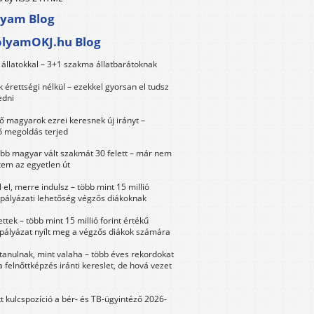
lyam Blog
olyamOKJ.hu Blog
állatokkal – 3+1 szakma állatbarátoknak
érettségi nélkül – ezekkel gyorsan el tudsz
edni
 magyarok ezrei keresnek új irányt –
 megoldás terjed
öbb magyar vált szakmát 30 felett – már nem
tem az egyetlen út
 el, merre indulsz – több mint 15 millió
 pályázati lehetőség végzős diákoknak
ttek – több mint 15 millió forint értékű
 pályázat nyílt meg a végzős diákok számára
tanulnak, mint valaha – több éves rekordokat
a felnőttképzés iránti kereslet, de hová vezet
tt kulcspozíció a bér- és TB-ügyintéző 2026-