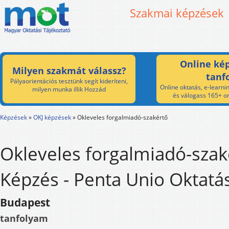
Szakmai képzések
Online kép
Milyen szakmát válassz?
tanf
Pályaorientációs tesztünk segít kideríteni,
Online oktatás, e-learnin
milyen munka illik Hozzád
és válogass 165+ on
Képzések
»
OKJ képzések
»
Okleveles forgalmiadó-szakértő
Okleveles forgalmiadó-szak
Képzés - Penta Unio Oktatá
Budapest
tanfolyam