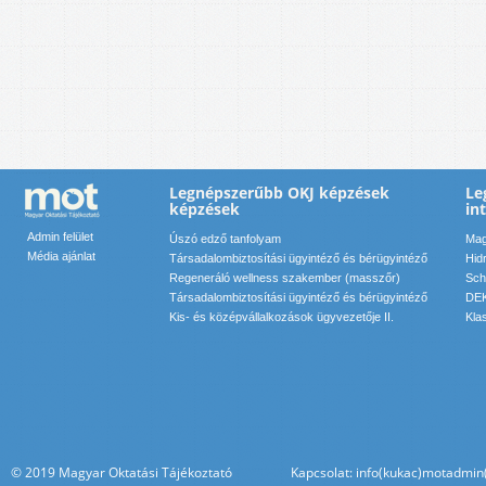
Legnépszerűbb OKJ képzések
Le
képzések
in
Admin felület
Úszó edző tanfolyam
Mag
Média ajánlat
Társadalombiztosítási ügyintéző és bérügyintéző
Hid
Regeneráló wellness szakember (masszőr)
Sch
Társadalombiztosítási ügyintéző és bérügyintéző
DEK
Kis- és középvállalkozások ügyvezetője II.
Kla
© 2019 Magyar Oktatási Tájékoztató Kapcsolat: info(kukac)motadmin(