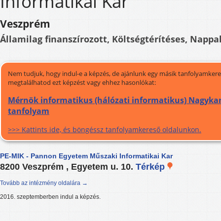
Informatikai Kar
Veszprém
Államilag finanszírozott, Költségtérítéses, Nappal
Nem tudjuk, hogy indul-e a képzés, de ajánlunk egy másik tanfolyamkeres
megtalálhatod ezt képzést vagy ehhez hasonlókat:
Mérnök informatikus (hálózati informatikus) Nagykan
tanfolyam
>>> Kattints ide, és böngéssz tanfolyamkereső oldalunkon.
PE-MIK - Pannon Egyetem Műszaki Informatikai Kar
8200 Veszprém , Egyetem u. 10.
Térkép
Tovább az intézmény oldalára →
2016. szeptemberben indul a képzés.