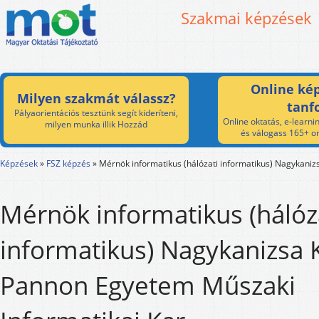
Szakmai képzések
Online kép
Milyen szakmát válassz?
tanf
Pályaorientációs tesztünk segít kideríteni,
Online oktatás, e-learnin
milyen munka illik Hozzád
és válogass 165+ on
Képzések
»
FSZ képzés
»
Mérnök informatikus (hálózati informatikus) Nagykaniz
Mérnök informatikus (hálóz
informatikus) Nagykanizsa 
Pannon Egyetem Műszaki