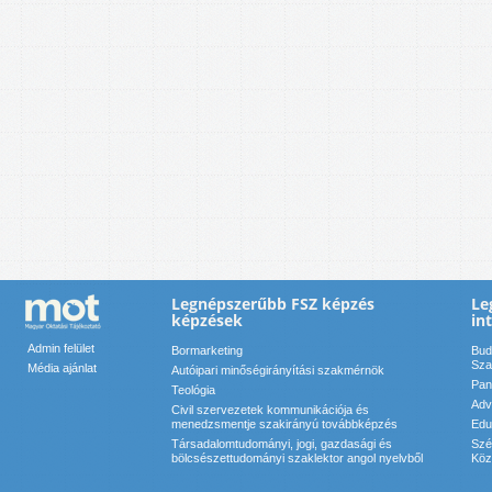
Legnépszerűbb FSZ képzés
Le
képzések
in
Admin felület
Bormarketing
Bud
Sza
Média ajánlat
Autóipari minőségirányítási szakmérnök
Pan
Teológia
Adv
Civil szervezetek kommunikációja és
menedzsmentje szakirányú továbbképzés
Edu
Társadalomtudományi, jogi, gazdasági és
Szé
bölcsészettudományi szaklektor angol nyelvből
Köz