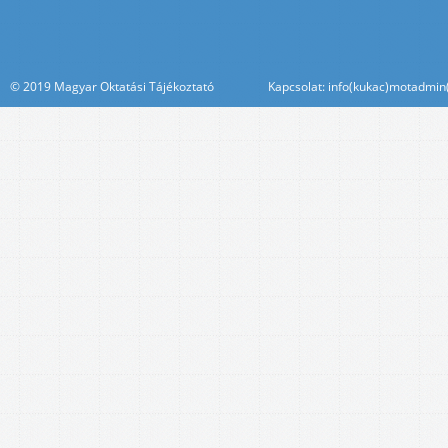
© 2019 Magyar Oktatási Tájékoztató Kapcsolat: info(kukac)motadmin(