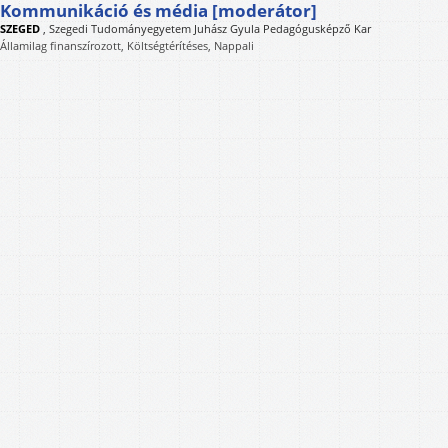
Kommunikáció és média [moderátor]
SZEGED
,
Szegedi Tudományegyetem Juhász Gyula Pedagógusképző Kar
Államilag finanszírozott, Költségtérítéses, Nappali