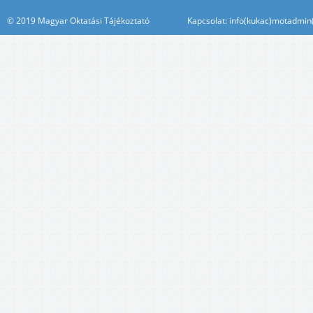
© 2019 Magyar Oktatási Tájékoztató Kapcsolat: info(kukac)motadmin(