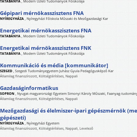
TATABÁNYA
,
Modern Üzleti Tudományok Főiskolája
Gépipari mérnökasszisztens FNA
NYÍREGYHÁZA
,
Nyíregyházi Főiskola Műszaki és Mezőgazdasági Kar
Energetikai mérnökasszisztens FNA
TATABÁNYA
,
Modern Üzleti Tudományok Főiskolája
Energetikai mérnökasszisztens FNK
TATABÁNYA
,
Modern Üzleti Tudományok Főiskolája
Kommunikáció és média [kommunikátor]
SZEGED
,
Szegedi Tudományegyetem Juhász Gyula Pedagógusképző Kar
Államilag finanszírozott, Költségtérítéses, Nappali
Gazdaságinformatikus
SOPRON
,
Nyugat-magyarországi Egyetem Simonyi Károly Műszaki, Faanyag-tudományi
Államilag finanszírozott, Költségtérítéses, Nappali
Mezőgazdasági és élelmiszer-ipari gépészmérnök (m
gépészeti)
NYÍREGYHÁZA
,
Nyíregyházi Egyetem
Államilag finanszírozott, Költségtérítéses, Nappali, Levelező