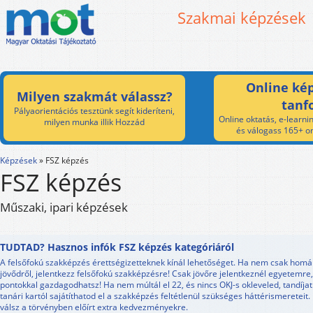
Szakmai képzések
Online kép
Milyen szakmát válassz?
tanf
Pályaorientációs tesztünk segít kideríteni,
Online oktatás, e-learnin
milyen munka illik Hozzád
és válogass 165+ on
Képzések
»
FSZ képzés
FSZ képzés
Műszaki, ipari képzések
TUDTAD? Hasznos infók FSZ képzés kategóriáról
A felsőfokú szakképzés érettségizetteknek kínál lehetőséget. Ha nem csak homá
jövődről, jelentkezz felsőfokú szakképzésre! Csak jövőre jelentkeznél egyetemre,
pontokkal gazdagodhatsz! Ha nem múltál el 22, és nincs OKJ-s okleveled, tandíjat
tanári kartól sajátíthatod el a szakképzés feltétlenül szükséges háttérismereteit. 
válsz a törvényben előírt extra kedvezményekre.