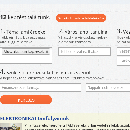
12
képzést találtunk.
Szűkítsd tovább a találatokat! »
1.
2.
3.
Téma, ami érdekel
Város, ahol tanulnál
Vé
Több témát is kiválaszthatsz,
Válaszd ki a városokat, melyek
Hogy ol
attól függ mi érdekel.
elérhetők számodra.
beiratko
Végzet
Műszaki, ipari képzések
Életko
4.
Szűkítsd a képzéseket jellemzők szerint
A képzések több jellemzővel vannak ellátva. Szűkítsd tovább őket
ELEKTRONIKAI tanfolyamok
Villanyszerelő, mérőhelyi FAM szerelő, villámvédelmi felülvizsgá
berendezés szerelője és egyéb elektronikai képzések az ország 