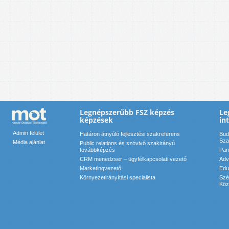
Legnépszerűbb FSZ képzés
Le
képzések
in
Admin felület
Határon átnyúló fejlesztési szakreferens
Bud
Sza
Média ajánlat
Public relations és szóvivő szakirányú
továbbképzés
Pan
CRM menedzser – ügyfélkapcsolati vezető
Adv
Marketingvezető
Edu
Környezetirányítási specialista
Szé
Köz