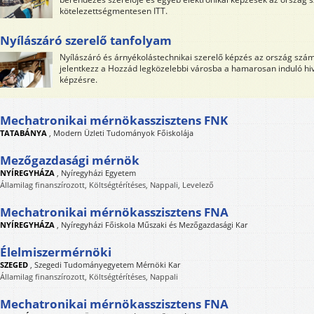
kötelezettségmentesen ITT.
Nyílászáró szerelő tanfolyam
Nyílászáró és árnyékolástechnikai szerelő képzés az ország számo
jelentkezz a Hozzád legközelebbi városba a hamarosan induló hiv
képzésre.
Mechatronikai mérnökasszisztens FNK
TATABÁNYA
,
Modern Üzleti Tudományok Főiskolája
Mezőgazdasági mérnök
NYÍREGYHÁZA
,
Nyíregyházi Egyetem
Államilag finanszírozott, Költségtérítéses, Nappali, Levelező
Mechatronikai mérnökasszisztens FNA
NYÍREGYHÁZA
,
Nyíregyházi Főiskola Műszaki és Mezőgazdasági Kar
Élelmiszermérnöki
SZEGED
,
Szegedi Tudományegyetem Mérnöki Kar
Államilag finanszírozott, Költségtérítéses, Nappali
Mechatronikai mérnökasszisztens FNA