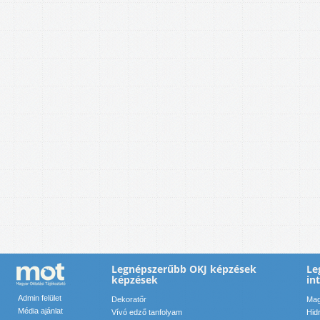
Legnépszerűbb OKJ képzések
Le
képzések
in
Admin felület
Dekoratőr
Mag
Média ajánlat
Vívó edző tanfolyam
Hid