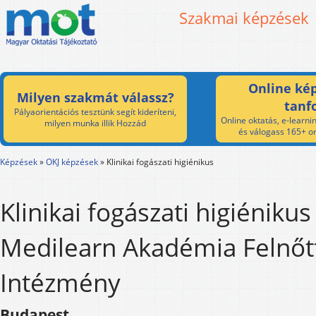
Szakmai képzések
Online kép
Milyen szakmát válassz?
tanf
Pályaorientációs tesztünk segít kideríteni,
Online oktatás, e-learnin
milyen munka illik Hozzád
és válogass 165+ on
Képzések
»
OKJ képzések
»
Klinikai fogászati higiénikus
Klinikai fogászati higiénikus
Medilearn Akadémia Felnőt
Intézmény
Budapest