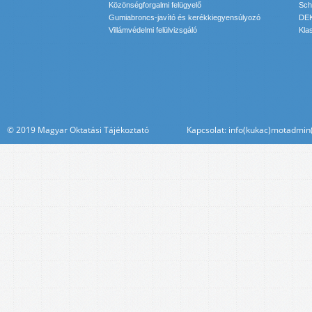
Közönségforgalmi felügyelő
Sch
Gumiabroncs-javító és kerékkiegyensúlyozó
DEK
Villámvédelmi felülvizsgáló
Kla
© 2019 Magyar Oktatási Tájékoztató Kapcsolat: info(kukac)motadmin(