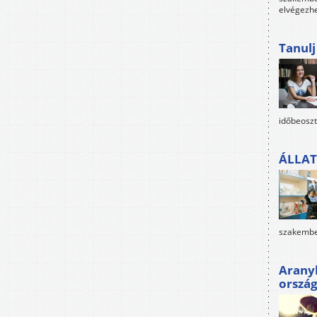
elvégezh
Tanul
időbeoszt
ÁLLAT
szakembe
Arany
orszá