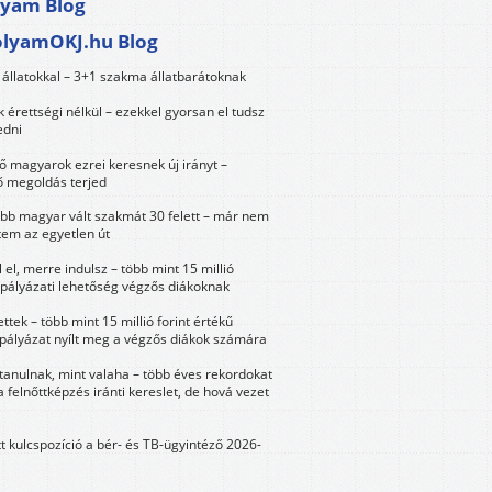
lyam Blog
olyamOKJ.hu Blog
állatokkal – 3+1 szakma állatbarátoknak
érettségi nélkül – ezekkel gyorsan el tudsz
edni
 magyarok ezrei keresnek új irányt –
 megoldás terjed
öbb magyar vált szakmát 30 felett – már nem
tem az egyetlen út
 el, merre indulsz – több mint 15 millió
 pályázati lehetőség végzős diákoknak
ttek – több mint 15 millió forint értékű
 pályázat nyílt meg a végzős diákok számára
tanulnak, mint valaha – több éves rekordokat
a felnőttképzés iránti kereslet, de hová vezet
tt kulcspozíció a bér- és TB-ügyintéző 2026-