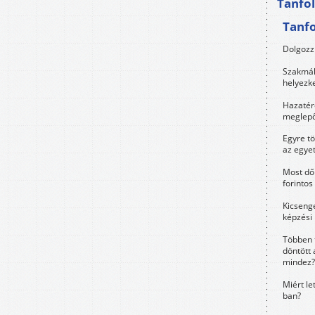
Tanfo
Tanf
Dolgozz 
Szakmák 
helyezk
Hazatérő
meglepő
Egyre t
az egye
Most dől
forintos
Kicsenge
képzési
Többen 
döntött 
mindez?
Miért le
ban?