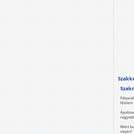
Szakké
Szak
Pályavá
félelem 
Ápolóna
nagyobb
Miért bu
elején?