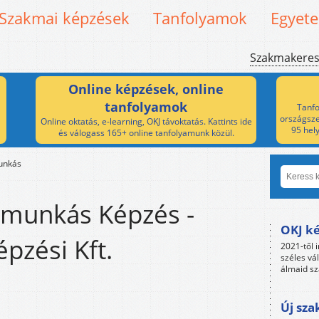
Szakmai képzések
Tanfolyamok
Egyet
Szakmakere
Online képzések, online
tanfolyamok
Tanfo
országsze
Online oktatás, e-learning, OKJ távoktatás. Kattints ide
95 hel
és válogass 165+ online tanfolyamunk közül.
unkás
munkás Képzés -
OKJ ké
pzési Kft.
2021-től i
széles vá
álmaid sz
Új sza