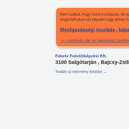
Nem tudjuk, hogy indul-e a képzés, de a
megtalálhatod ezt képzést vagy ehhez h
Mezőgazdasági munkás - képz
>>> Kattints ide, és böngéssz tanf
Fekete Felnőttképzési Kft.
3100 Salgótarján , Bajcsy-Zsil
Tovább az intézmény oldalára →