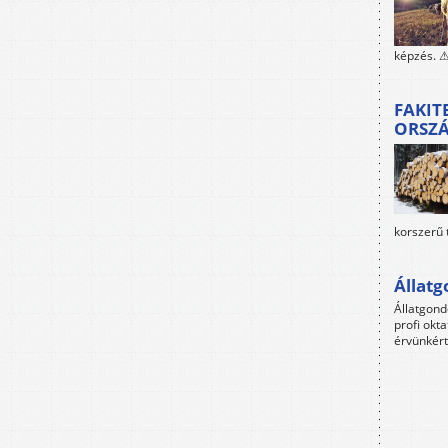
képzés. ⚠
FAKIT
ORSZ
korszerű 
Állat
Állatgon
profi okta
érvünkért 