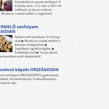
Aranykalászos gazda tanfolyam 3-
4 hónap alatt. ⚠ Ez már a 2021-től
indítható, új típusú szakmai
 Munka és család mellett is végezhető
ERMELŐ tanfolyam
ÁGOSAN
Fakitermelő tanfolyam 3-4 hónap
alatt ▶ Munka és család mellett is
könnyen elvégezhető. ▶
Segítőkész ügyfélszolgálat. ▶
Érdeklődj most! ▶ Tanulj nálunk
termeinkben profi oktatóinktól.
gondozó képzés ORSZÁGOSAN
dozó tanfolyam ORSZÁGSZERTE gyakorlattal,
tókkal, részletfizetéssel. 9 ellenállhatatlan
kattints ide!