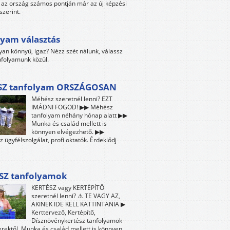
az ország számos pontján már az új képzési
szerint.
yam választás
yan könnyű, igaz? Nézz szét nálunk, válassz
folyamunk közül.
Z tanfolyam ORSZÁGOSAN
Méhész szeretnél lenni? EZT
IMÁDNI FOGOD! ▶▶ Méhész
tanfolyam néhány hónap alatt ▶▶
Munka és család mellett is
könnyen elvégezhető. ▶▶
z ügyfélszolgálat, profi oktatók. Érdeklődj
SZ tanfolyamok
KERTÉSZ vagy KERTÉPÍTŐ
szeretnél lenni? ⚠ TE VAGY AZ,
AKINEK IDE KELL KATTINTANIA ▶
Kerttervező, Kertépítő,
Dísznövénykertész tanfolyamok
ektől. Munka és család mellett is könnyen