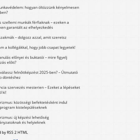
unkavédelem: hogyan öltözzünk kényelmesen
ben?
és szellemi munkák férfiaknak – ezeken a
ken garantált az elhelyezkedés
szakmák – dolgozz azzal, amit szeretsz
m a kollégákkal, hogy jobb csapat legyetek!
anulás előnyei és buktatói – mire figyelj
zás előtt?
válassz felnőttképzést 2025-ben? – Útmutató
bb döntéshez
ncia szervezés mesterien – Ezeket a lépéseket
 ki!
urizmus: közösségi befektetésként indul
 program kistelepüléseknek
urizmus: új képzési lehetőség
nyzatoknak és helyieknek
 by RSS 2 HTML