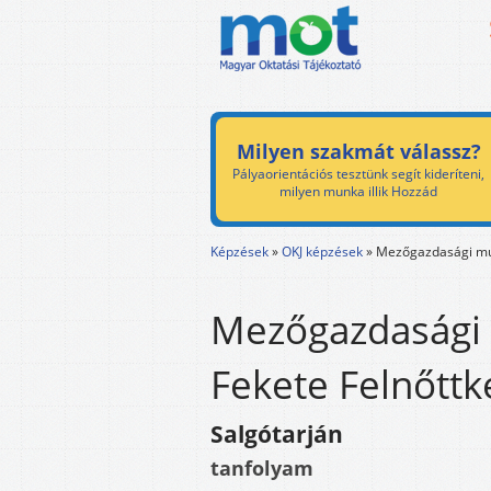
Milyen szakmát válassz?
Pályaorientációs tesztünk segít kideríteni,
milyen munka illik Hozzád
Képzések
»
OKJ képzések
»
Mezőgazdasági m
Mezőgazdasági 
Fekete Felnőttké
Salgótarján
tanfolyam