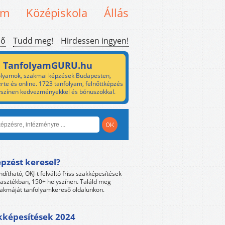
em
Középiskola
Állás
ső
Tudd meg!
Hirdessen ingyen!
TanfolyamGURU.hu
lyamok, szakmai képzések Budapesten,
rte és online. 1723 tanfolyam, felnőttképzés
yszínen kedvezményekkel és bónuszokkal.
pzést keresel?
ndítható, OKJ-t felváltó friss szakképesítések
lasztékban, 150+ helyszínen. Találd meg
akmáját tanfolyamkereső oldalunkon.
kképesítések 2024