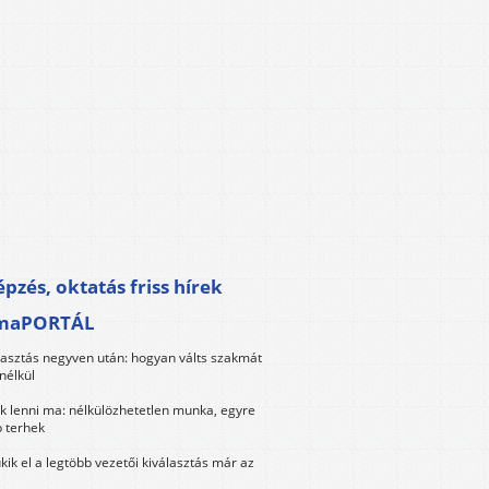
pzés, oktatás friss hírek
maPORTÁL
lasztás negyven után: hogyan válts szakmát
nélkül
k lenni ma: nélkülözhetetlen munka, egyre
 terhek
kik el a legtöbb vezetői kiválasztás már az