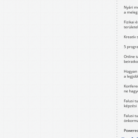
Nyári m
a meleg
Fizikai 
területe
Kreatív 
5 progra
Online t
beiratko
Hogyan 
a legjo
Konfere
ne hagyd
Falusi t
képzési
Falusi t
önkormá
Powered