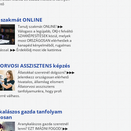
ető
j szakmát ONLINE
Tanulj szakmát ONLINE! ▶▶
Válogass a legújabb, OKJ-t felváltó
SZAKKÉPESÍTÉSEK közül, melyek
most ORSZÁGOSAN elérhetőek a
kanapéd kényelméből, rugalmas
ással. ▶▶ Érdeklődj most ide kattintva
ORVOSI ASSZISZTENS képzés
Állatokkal szeretnél dolgozni? ▶▶▶
Jelentkezz országosan elérhető
hivatalos, államilag elismert
Állatorvosi asszisztens
tanfolyamunkra, hogy profi
rré válhass.
kalászos gazda tanfolyam
gosan
Aranykalászos gazda szeretnél
lenni? EZT IMÁDNI FOGOD! ▶▶