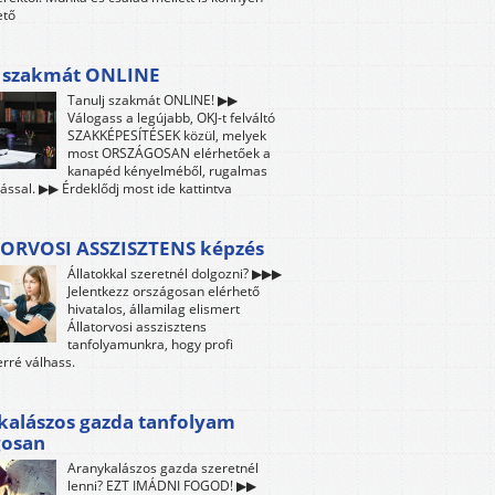
ető
j szakmát ONLINE
Tanulj szakmát ONLINE! ▶▶
Válogass a legújabb, OKJ-t felváltó
SZAKKÉPESÍTÉSEK közül, melyek
most ORSZÁGOSAN elérhetőek a
kanapéd kényelméből, rugalmas
ással. ▶▶ Érdeklődj most ide kattintva
ORVOSI ASSZISZTENS képzés
Állatokkal szeretnél dolgozni? ▶▶▶
Jelentkezz országosan elérhető
hivatalos, államilag elismert
Állatorvosi asszisztens
tanfolyamunkra, hogy profi
rré válhass.
kalászos gazda tanfolyam
gosan
Aranykalászos gazda szeretnél
lenni? EZT IMÁDNI FOGOD! ▶▶