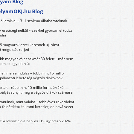
lyam Blog
olyamOKJ.hu Blog
állatokkal – 3+1 szakma állatbarátoknak
érettségi nélkül – ezekkel gyorsan el tudsz
edni
 magyarok ezrei keresnek új irányt –
 megoldás terjed
öbb magyar vált szakmát 30 felett – már nem
tem az egyetlen út
 el, merre indulsz – több mint 15 millió
 pályázati lehetőség végzős diákoknak
ttek – több mint 15 millió forint értékű
 pályázat nyílt meg a végzős diákok számára
tanulnak, mint valaha – több éves rekordokat
a felnőttképzés iránti kereslet, de hová vezet
tt kulcspozíció a bér- és TB-ügyintéző 2026-