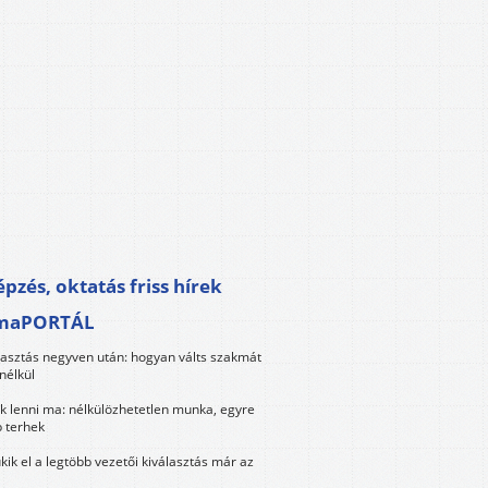
pzés, oktatás friss hírek
maPORTÁL
lasztás negyven után: hogyan válts szakmát
nélkül
k lenni ma: nélkülözhetetlen munka, egyre
 terhek
kik el a legtöbb vezetői kiválasztás már az