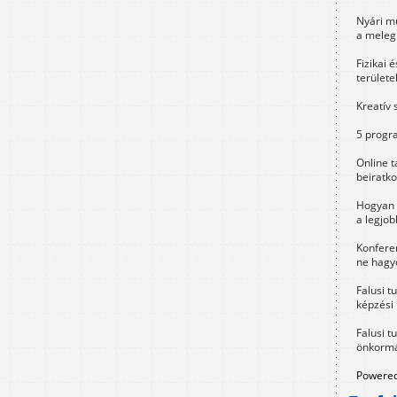
Nyári m
a meleg
Fizikai 
területe
Kreatív 
5 progra
Online t
beiratko
Hogyan 
a legjo
Konfere
ne hagyd
Falusi t
képzési
Falusi t
önkormá
Powered