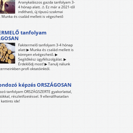
Aranykalászos gazda tanfolyam 3-
4 hónap alatt. ⚠ Ez már a 2021-től
indítható, új típusú szakmai
 Munka és család mellett is végezhető
ERMELŐ tanfolyam
ÁGOSAN
Fakitermelő tanfolyam 3-4 hónap
alatt ▶ Munka és család mellett is
könnyen elvégezhető. ▶
Segítőkész ügyfélszolgálat. ▶
Érdeklődj most! ▶ Tanulj nálunk
termeinkben profi oktatóinktól.
gondozó képzés ORSZÁGOSAN
dozó tanfolyam ORSZÁGSZERTE gyakorlattal,
tókkal, részletfizetéssel. 9 ellenállhatatlan
kattints ide!