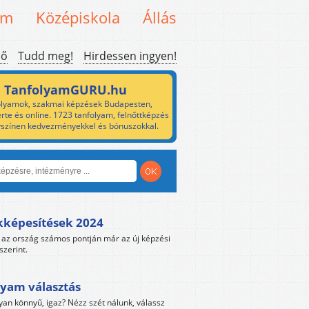
em
Középiskola
Állás
ső
Tudd meg!
Hirdessen ingyen!
TanfolyamGURU.hu
lyamok, szakmai képzések Budapesten,
rte és online. 1723 tanfolyam, felnőttképzés
yszínen kedvezményekkel és bónuszokkal.
kképesítések 2024
az ország számos pontján már az új képzési
szerint.
yam választás
yan könnyű, igaz? Nézz szét nálunk, válassz