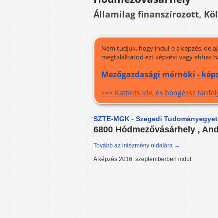
Államilag finanszírozott, Kö
Nem tudjuk, hogy indul-e a képzés, de a
megtalálhatod ezt képzést vagy ehhez h
Mezőgazdasági mérnöki - kép
>>> Kattints ide, és böngéssz tanf
SZTE-MGK - Szegedi Tudományegyet
6800 Hódmezővásárhely , And
Tovább az intézmény oldalára →
A képzés 2016. szeptemberben indul.