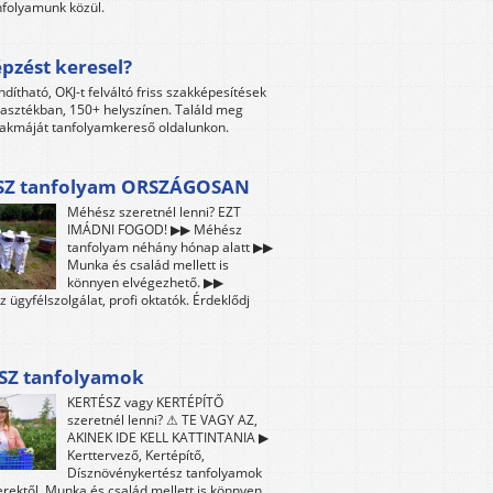
folyamunk közül.
pzést keresel?
ndítható, OKJ-t felváltó friss szakképesítések
lasztékban, 150+ helyszínen. Találd meg
akmáját tanfolyamkereső oldalunkon.
Z tanfolyam ORSZÁGOSAN
Méhész szeretnél lenni? EZT
IMÁDNI FOGOD! ▶▶ Méhész
tanfolyam néhány hónap alatt ▶▶
Munka és család mellett is
könnyen elvégezhető. ▶▶
z ügyfélszolgálat, profi oktatók. Érdeklődj
SZ tanfolyamok
KERTÉSZ vagy KERTÉPÍTŐ
szeretnél lenni? ⚠ TE VAGY AZ,
AKINEK IDE KELL KATTINTANIA ▶
Kerttervező, Kertépítő,
Dísznövénykertész tanfolyamok
ektől. Munka és család mellett is könnyen