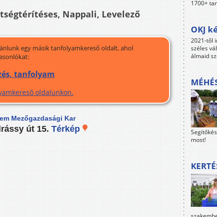
1700+ tan
ltségtérítéses, Nappali, Levelező
OKJ ké
2021-től i
jánlunk egy másik tanfolyamkereső oldalt, ahol
széles vá
álmaid sz
asonlókat:
zés, tanfolyam
MÉHÉS
olyamkereső oldalunkon.
em Mezőgazdasági Kar
rássy út 15.
Térkép
Segítőkés
most!
KERTÉ
szakember