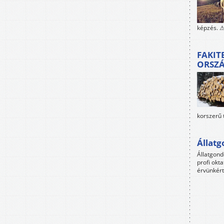
képzés. ⚠
FAKIT
ORSZ
korszerű 
Állat
Állatgon
profi okta
érvünkért 