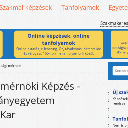
Szakmai képzések
Tanfolyamok
Egyet
Szakmakere
Online képzések, online
tanfolyamok
Tanfo
országsze
Online oktatás, e-learning, OKJ távoktatás. Kattints ide
95 hel
és válogass 165+ online tanfolyamunk közül.
sági mérnöki
mérnöki Képzés -
Új sza
ányegyetem
Képzések 
rendszer 
Kar
Tanfol
Nem is ol