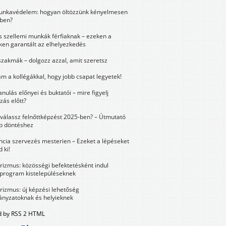
unkavédelem: hogyan öltözzünk kényelmesen
ben?
és szellemi munkák férfiaknak – ezeken a
ken garantált az elhelyezkedés
szakmák – dolgozz azzal, amit szeretsz
m a kollégákkal, hogy jobb csapat legyetek!
anulás előnyei és buktatói – mire figyelj
zás előtt?
válassz felnőttképzést 2025-ben? – Útmutató
bb döntéshez
ncia szervezés mesterien – Ezeket a lépéseket
 ki!
urizmus: közösségi befektetésként indul
 program kistelepüléseknek
urizmus: új képzési lehetőség
nyzatoknak és helyieknek
 by RSS 2 HTML