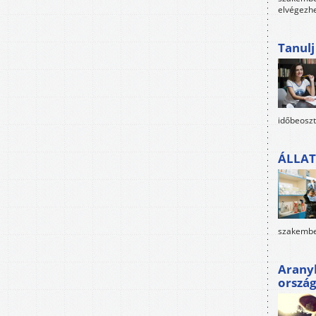
elvégezh
Tanul
időbeoszt
ÁLLAT
szakembe
Arany
orszá