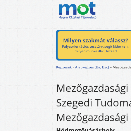
Milyen szakmát válassz?
Pályaorientációs tesztünk segít kideríteni,
milyen munka illik Hozzád
Képzések
»
Alapképzés (Ba, Bsc)
»
Mezőgazda
Mezőgazdasági 
Szegedi Tudom
Mezőgazdasági 
Hódmezővásárhely