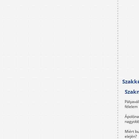
Szakké
Szak
Pályavá
félelem 
Ápolóna
nagyobb
Miért bu
elején?