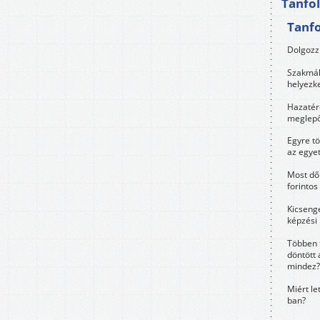
Tanfo
Tanf
Dolgozz 
Szakmák 
helyezk
Hazatérő
meglepő
Egyre t
az egye
Most dől
forintos
Kicsenge
képzési
Többen 
döntött 
mindez?
Miért le
ban?