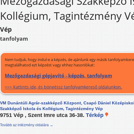
Mezőgazdasági Szakképző I
Kollégium, Tagintézmény V
Vép
tanfolyam
Nem tudjuk, hogy indul-e a képzés, de ajánlunk egy másik tanfolyamkeres
megtalálhatod ezt képzést vagy ehhez hasonlókat:
Mezőgazdasági gépjavító - képzés, tanfolyam
>>> Kattints ide, és böngéssz tanfolyamkereső oldalunkon.
VM Dunántúli Agrár-szakképző Központ, Csapó Dániel Középisko
Szakképző Iskola és Kollégium, Tagintézmény Vép
9751 Vép , Szent Imre utca 36-38.
Térkép
Tovább az intézmény oldalára →