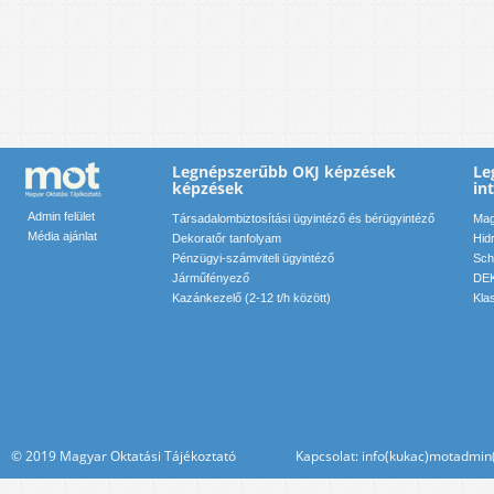
Legnépszerűbb OKJ képzések
Le
képzések
in
Admin felület
Társadalombiztosítási ügyintéző és bérügyintéző
Mag
Média ajánlat
Dekoratőr tanfolyam
Hid
Pénzügyi-számviteli ügyintéző
Sch
Járműfényező
DEK
Kazánkezelő (2-12 t/h között)
Kla
© 2019 Magyar Oktatási Tájékoztató Kapcsolat: info(kukac)motadmin(