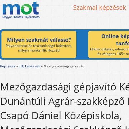
Szakmai képzések
Online kép
Milyen szakmát válassz?
tanf
Pályaorientációs tesztünk segít kideríteni,
Online oktatás, e-learnin
milyen munka illik Hozzád
és válogass 165+ on
Képzések
»
OKJ képzések
»
Mezőgazdasági gépjavító
Mezőgazdasági gépjavító K
Dunántúli Agrár-szakképző 
Csapó Dániel Középiskola,