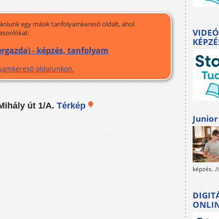
jánlunk egy másik tanfolyamkereső oldalt, ahol
VIDEÓ
asonlókat:
KÉPZÉ
rgazda) - képzés, tanfolyam
olyamkereső oldalunkon.
Mihály út 1/A.
Térkép
Junior
képzés. ⚠
DIGIT
ONLI