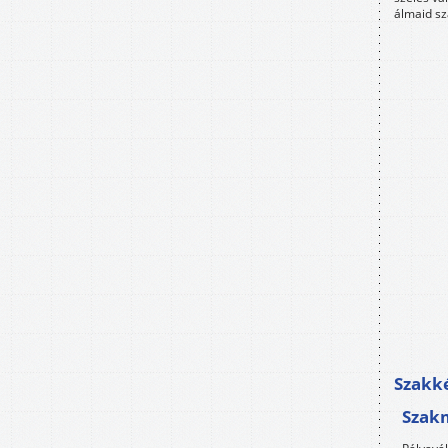
álmaid sz
Szakké
Szak