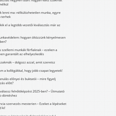
lasztás negyven után: hogyan válts szakmát
nélkül
k lenni ma: nélkülözhetetlen munka, egyre
 terhek
kik el a legtöbb vezetői kiválasztás már az
unkavédelem: hogyan öltözzünk kényelmesen
ben?
és szellemi munkák férfiaknak – ezeken a
ken garantált az elhelyezkedés
szakmák – dolgozz azzal, amit szeretsz
m a kollégákkal, hogy jobb csapat legyetek!
anulás előnyei és buktatói – mire figyelj
zás előtt?
válassz felnőttképzést 2025-ben? – Útmutató
bb döntéshez
ncia szervezés mesterien – Ezeket a lépéseket
 ki!