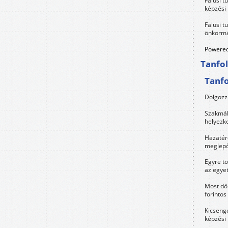
Falusi t
képzési
Falusi t
önkormá
Powered
Tanfo
Tanf
Dolgozz 
Szakmák 
helyezk
Hazatérő
meglepő
Egyre t
az egye
Most dől
forintos
Kicsenge
képzési