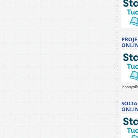
PROJE
ONLI
lebonyolí
SOCIA
ONLI