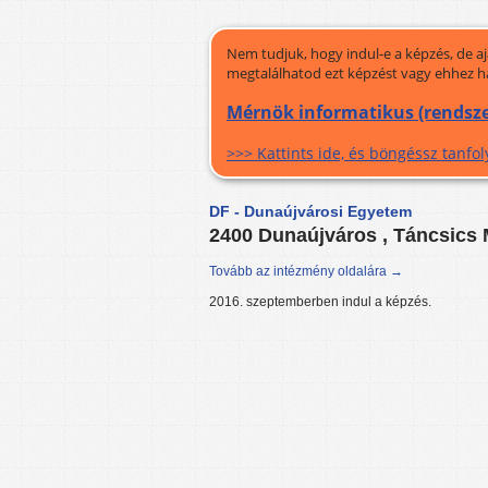
Nem tudjuk, hogy indul-e a képzés, de a
megtalálhatod ezt képzést vagy ehhez h
Mérnök informatikus (rendsze
>>> Kattints ide, és böngéssz tanf
DF - Dunaújvárosi Egyetem
2400 Dunaújváros , Táncsics 
Tovább az intézmény oldalára →
2016. szeptemberben indul a képzés.