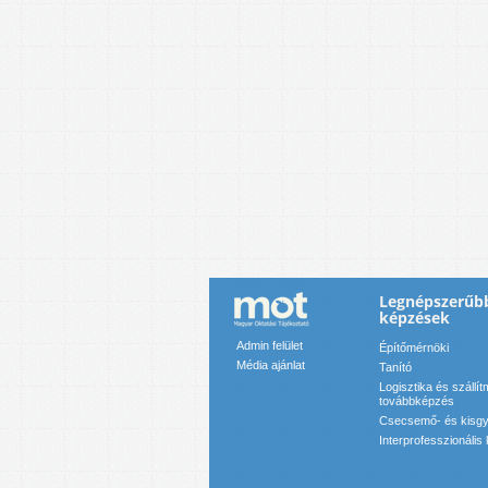
Legnépszerűb
képzések
Admin felület
Építőmérnöki
Média ajánlat
Tanító
Logisztika és száll
továbbképzés
Csecsemő- és kisg
Interprofesszionáli