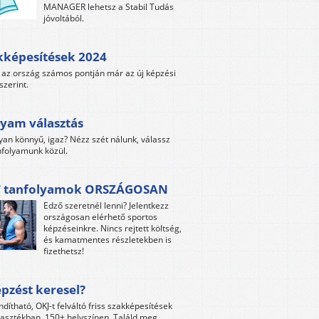
MANAGER lehetsz a Stabil Tudás
jóvoltából.
kképesítések 2024
az ország számos pontján már az új képzési
szerint.
yam választás
yan könnyű, igaz? Nézz szét nálunk, válassz
folyamunk közül.
 tanfolyamok ORSZÁGOSAN
Edző szeretnél lenni? Jelentkezz
országosan elérhető sportos
képzéseinkre. Nincs rejtett költség,
és kamatmentes részletekben is
fizethetsz!
pzést keresel?
ndítható, OKJ-t felváltó friss szakképesítések
lasztékban, 150+ helyszínen. Találd meg