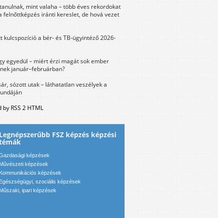
tanulnak, mint valaha – több éves rekordokat
a felnőttképzés iránti kereslet, de hová vezet
tt kulcspozíció a bér- és TB-ügyintéző 2026-
y egyedül – miért érzi magát sok ember
nek január–februárban?
sár, sózott utak – láthatatlan veszélyek a
bundáján
 by RSS 2 HTML
Legnépszerűbb FSZ képzés képzési
témák
Gazdasági képzések
Művészeti képzések
Kommunikációs képzések
Egészségügyi, szociális képzések
Műszaki, ipari képzések