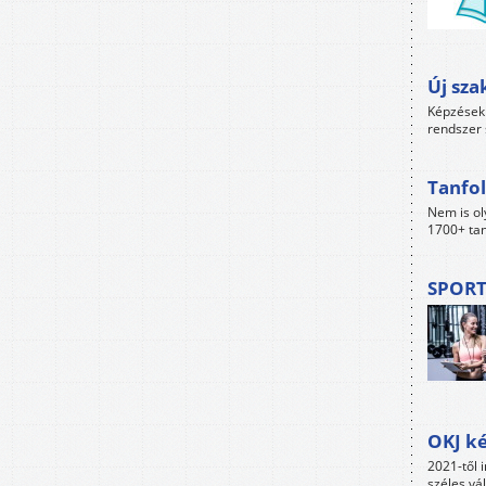
Új sza
Képzések 
rendszer 
Tanfol
Nem is ol
1700+ tan
SPORT
OKJ ké
2021-től i
széles vá