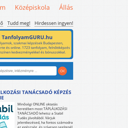
em
Középiskola
Állás
ső
Tudd meg!
Hirdessen ingyen!
TanfolyamGURU.hu
lyamok, szakmai képzések Budapesten,
rte és online. 1723 tanfolyam, felnőttképzés
yszínen kedvezményekkel és bónuszokkal.
LKOZÁSI TANÁCSADÓ KÉPZÉS
NE
Minőségi ONLINE oktatás
keretében most TÁPLÁLKOZÁSI
TANÁCSADÓ lehetsz a Stabil
Tudás jóvoltából. Várjuk
jelentkezésed, ha fontos számodra
az egészség, és szívesen segítenél