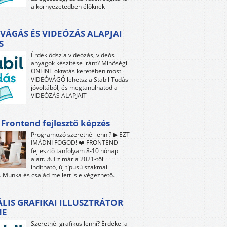
a környezetedben élőknek
VÁGÁS ÉS VIDEÓZÁS ALAPJAI
S
Érdeklődsz a videózás, videós
anyagok készítése iránt? Minőségi
ONLINE oktatás keretében most
VIDEÓVÁGÓ lehetsz a Stabil Tudás
jóvoltából, és megtanulhatod a
VIDEÓZÁS ALAPJAIT
 Frontend fejlesztő képzés
Programozó szeretnél lenni? ▶ EZT
IMÁDNI FOGOD! ❤️ FRONTEND
fejlesztő tanfolyam 8-10 hónap
alatt. ⚠ Ez már a 2021-től
indítható, új típusú szakmai
 Munka és család mellett is elvégezhető.
ÁLIS GRAFIKAI ILLUSZTRÁTOR
NE
Szeretnél grafikus lenni? Érdekel a