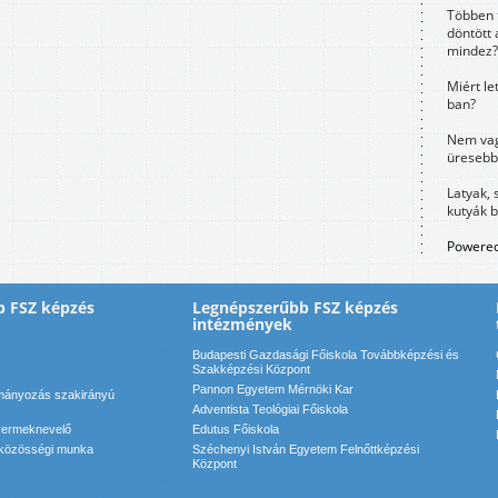
Többen 
döntött 
mindez?
Miért le
ban?
Nem vag
üresebb
Latyak, 
kutyák 
Powered
b FSZ képzés
Legnépszerűbb FSZ képzés
intézmények
Budapesti Gazdasági Főiskola Továbbképzési és
Szakképzési Központ
Pannon Egyetem Mérnöki Kar
ítmányozás szakirányú
Adventista Teológiai Főiskola
yermeknevelő
Edutus Főiskola
s közösségi munka
Széchenyi István Egyetem Felnőttképzési
Központ