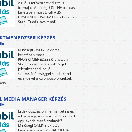
vizuális művészetek digitális
formája? Minőségi ONLINE oktatás
keretében most DIGITÁLIS
GRAFIKAI ILLUSZTRÁTOR lehetsz a
Stabil Tudás jóvoltából!
KTMENEDZSER KÉPZÉS
NE
Minőségi ONLINE oktatás
keretében most
PROJEKTMENEDZSER lehetsz a
Stabil Tudás jóvoltából. Várjuk
jelentkezésed, ha jó
szervezőkészséggel rendelkezel,
és érdekel a különböző projektek
tása
L MEDIA MANAGER KÉPZÉS
NE
Érdeklődsz az online marketing és
a közösségi média iránt? Szeretnél
egy jövedelmező szakmát?
Minőségi ONLINE oktatás
keretében most SOCIAL MEDIA