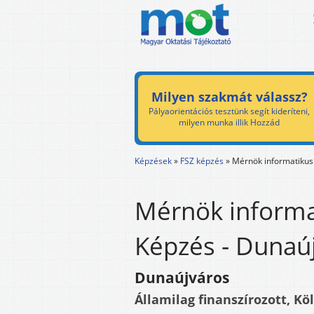
Milyen szakmát válassz?
Pályaorientációs tesztünk segít kideríteni,
milyen munka illik Hozzád
Képzések
»
FSZ képzés
»
Mérnök informatikus
Mérnök informa
Képzés - Dunaú
Dunaújváros
Államilag finanszírozott, Kö