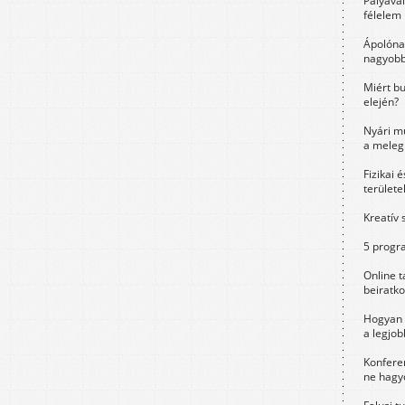
Pályavá
félelem 
Ápolóna
nagyobb
Miért bu
elején?
Nyári m
a meleg
Fizikai 
területe
Kreatív 
5 progra
Online t
beiratko
Hogyan 
a legjo
Konfere
ne hagyd