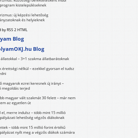
urizmus: közösségi befektetésként indul
 program kistelepüléseknek
urizmus: új képzési lehetőség
nyzatoknak és helyieknek
 by RSS 2 HTML
lyam Blog
olyamOKJ.hu Blog
állatokkal – 3+1 szakma állatbarátoknak
érettségi nélkül – ezekkel gyorsan el tudsz
edni
 magyarok ezrei keresnek új irányt –
 megoldás terjed
öbb magyar vált szakmát 30 felett – már nem
tem az egyetlen út
 el, merre indulsz – több mint 15 millió
 pályázati lehetőség végzős diákoknak
ttek – több mint 15 millió forint értékű
 pályázat nyílt meg a végzős diákok számára