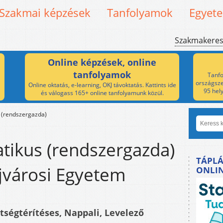
Szakmai képzések
Tanfolyamok
Egyet
Szakmakere
Online képzések, online
tanfolyamok
Tanfo
országsze
Online oktatás, e-learning, OKJ távoktatás. Kattints ide
95 hel
és válogass 165+ online tanfolyamunk közül.
 (rendszergazda)
tikus (rendszergazda)
TÁPLÁ
jvárosi Egyetem
ONLI
ltségtérítéses, Nappali, Levelező