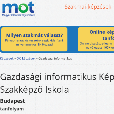
Szakmai képzések
Online kép
Milyen szakmát válassz?
tanf
Pályaorientációs tesztünk segít kideríteni,
Online oktatás, e-learnin
milyen munka illik Hozzád
és válogass 165+ on
Képzések
»
OKJ képzések
»
Gazdasági informatikus
Gazdasági informatikus Kép
Szakképző Iskola
Budapest
tanfolyam