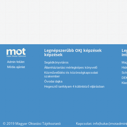
Legnépszerűbb OKJ képzések
Le
képzések
in
Admin felület
Segédkönyvtáros
Mag
Média ajánlat
Államháztartási mérlegképes könyvelő
Hid
Közművelődési és közönségkapcsolati
Sch
szakember
DEK
Óvodai dajka
Kla
Hegesztő tanfolyam 4 különböző eljárásban
© 2019 Magyar Oktatási Tájékoztató Kapcsolat: info(kukac)motadmin(