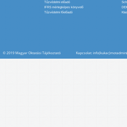
Tűzvédelmi előadó
Sch
IFRS mérlegképes könyvelő
DEK
Tűzvédelmi főelőadó
Kla
© 2019 Magyar Oktatási Tájékoztató Kapcsolat: info(kukac)motadmin(