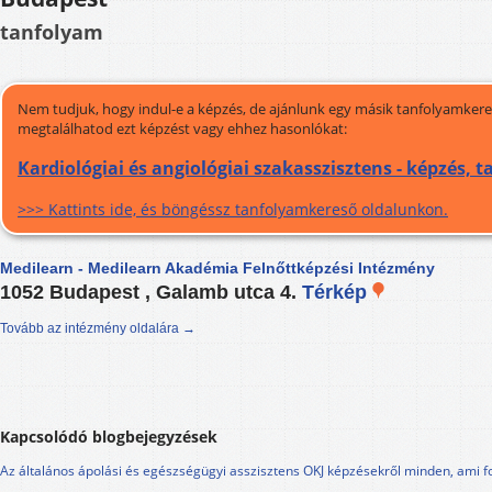
tanfolyam
Nem tudjuk, hogy indul-e a képzés, de ajánlunk egy másik tanfolyamkeres
megtalálhatod ezt képzést vagy ehhez hasonlókat:
Kardiológiai és angiológiai szakasszisztens - képzés, 
>>> Kattints ide, és böngéssz tanfolyamkereső oldalunkon.
Medilearn - Medilearn Akadémia Felnőttképzési Intézmény
1052 Budapest , Galamb utca 4.
Térkép
Tovább az intézmény oldalára →
Kapcsolódó blogbejegyzések
Az általános ápolási és egészségügyi asszisztens OKJ képzésekről minden, ami f