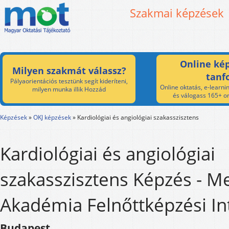
Szakmai képzések
Online kép
Milyen szakmát válassz?
tanf
Pályaorientációs tesztünk segít kideríteni,
Online oktatás, e-learnin
milyen munka illik Hozzád
és válogass 165+ on
Képzések
»
OKJ képzések
»
Kardiológiai és angiológiai szakasszisztens
Kardiológiai és angiológiai
szakasszisztens Képzés - M
Akadémia Felnőttképzési I
Budapest