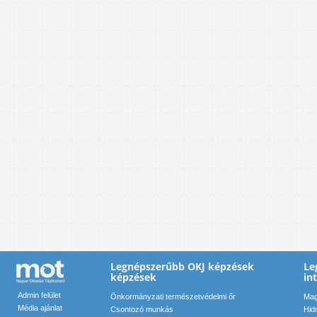
Legnépszerűbb OKJ képzések
Le
képzések
in
Admin felület
Önkormányzati természetvédelmi őr
Mag
Média ajánlat
Csontozó munkás
Hid