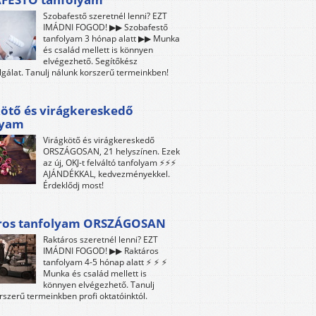
Szobafestő szeretnél lenni? EZT
IMÁDNI FOGOD! ▶▶ Szobafestő
tanfolyam 3 hónap alatt ▶▶ Munka
és család mellett is könnyen
elvégezhető. Segítőkész
lgálat. Tanulj nálunk korszerű termeinkben!
ötő és virágkereskedő
lyam
Virágkötő és virágkereskedő
ORSZÁGOSAN, 21 helyszínen. Ezek
az új, OKJ-t felváltó tanfolyam ⚡⚡⚡
AJÁNDÉKKAL, kedvezményekkel.
Érdeklődj most!
ros tanfolyam ORSZÁGOSAN
Raktáros szeretnél lenni? EZT
IMÁDNI FOGOD! ▶▶ Raktáros
tanfolyam 4-5 hónap alatt ⚡ ⚡ ⚡
Munka és család mellett is
könnyen elvégezhető. Tanulj
rszerű termeinkben profi oktatóinktól.