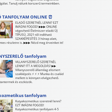
lgálat. Tanulj nálunk korszerű termeinkben.
Ó TANFOLYAM ONLINE ⏰
ELADÓ SZERETNÉL LENNI? EZT
IMÁDNI FOGOD! ▶▶▶ ONLINE
végezhető Élelmiszer-eladó ÚJ
TÍPUSÚ, 2021-től indítható
SZAKKÉPESÍTÉS 3 hónap alatt,
es részletre is. ▶▶▶ Nézd meg érveinket itt!
NYSZERELŐ tanfolyam
VILLANYSZERELŐ SZERETNÉL
LENNI? ITT A MEGOLDÁS! ▶▶
Villanyszerelő államilag elismert
szakképzés ⚡ ⚡ ⚡ Munka és család
mellett is könnyen elvégezhető.
tantermek és eszközök.
kozmetikus tanfolyam
Kutyakozmetikus szeretnél lenni?
EZT IMÁDNI FOGOD!
Kutyakozmetikus tanfolyam 4-5