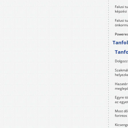
Falusi t
képzési
Falusi t
önkormá
Powered
Tanfo
Tanf
Dolgozz 
Szakmák 
helyezk
Hazatérő
meglepő
Egyre t
az egye
Most dől
forintos
Kicsenge