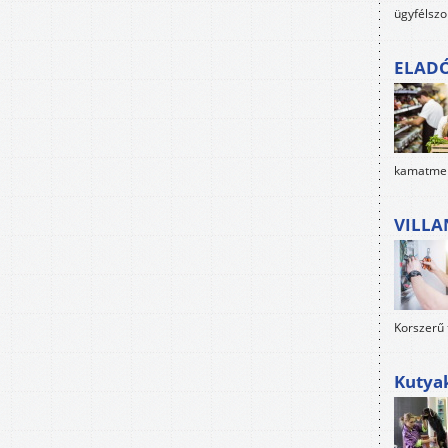
ügyfélszo
ELAD
kamatment
VILLA
Korszerű 
Kutya