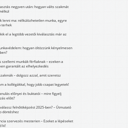
lasztás negyven után: hogyan válts szakmát
nélkül
k lenni ma: nélkülözhetetlen munka, egyre
 terhek
kik el a legtöbb vezetői kiválasztás már az
unkavédelem: hogyan öltözzünk kényelmesen
ben?
és szellemi munkák férfiaknak – ezeken a
ken garantált az elhelyezkedés
szakmák – dolgozz azzal, amit szeretsz
m a kollégákkal, hogy jobb csapat legyetek!
anulás előnyei és buktatói – mire figyelj
zás előtt?
válassz felnőttképzést 2025-ben? – Útmutató
bb döntéshez
ncia szervezés mesterien – Ezeket a lépéseket
 ki!