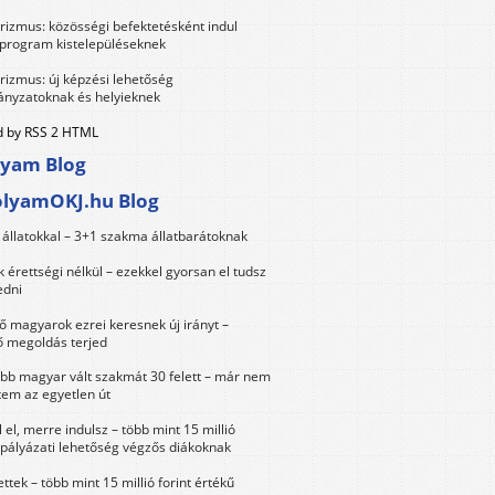
urizmus: közösségi befektetésként indul
 program kistelepüléseknek
urizmus: új képzési lehetőség
nyzatoknak és helyieknek
 by RSS 2 HTML
lyam Blog
olyamOKJ.hu Blog
állatokkal – 3+1 szakma állatbarátoknak
érettségi nélkül – ezekkel gyorsan el tudsz
edni
 magyarok ezrei keresnek új irányt –
 megoldás terjed
öbb magyar vált szakmát 30 felett – már nem
tem az egyetlen út
 el, merre indulsz – több mint 15 millió
 pályázati lehetőség végzős diákoknak
ttek – több mint 15 millió forint értékű