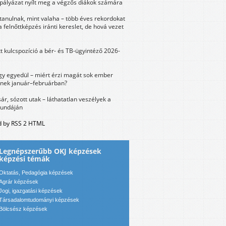
 pályázat nyílt meg a végzős diákok számára
tanulnak, mint valaha – több éves rekordokat
a felnőttképzés iránti kereslet, de hová vezet
tt kulcspozíció a bér- és TB-ügyintéző 2026-
y egyedül – miért érzi magát sok ember
nek január–februárban?
sár, sózott utak – láthatatlan veszélyek a
bundáján
 by RSS 2 HTML
Legnépszerűbb OKJ képzések
képzési témák
Oktatás, Pedagógia képzések
Agrár képzések
Jogi, igazgatási képzések
Társadalomtudományi képzések
Bölcsész képzések