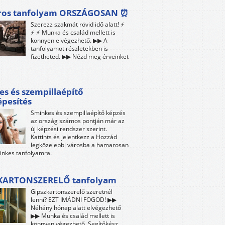
ros tanfolyam ORSZÁGOSAN ⏰
Szerezz szakmát rövid idő alatt! ⚡
⚡ ⚡ Munka és család mellett is
könnyen elvégezhető. ▶▶ A
tanfolyamot részletekben is
fizetheted. ▶▶ Nézd meg érveinket
s és szempillaépítő
pesítés
Sminkes és szempillaépítő képzés
az ország számos pontján már az
új képzési rendszer szerint.
Kattints és jelentkezz a Hozzád
legközelebbi városba a hamarosan
inkes tanfolyamra.
KARTONSZERELŐ tanfolyam
Gipszkartonszerelő szeretnél
lenni? EZT IMÁDNI FOGOD! ▶▶
Néhány hónap alatt elvégezhető
▶▶ Munka és család mellett is
könnyen végezhető. Segítőkész