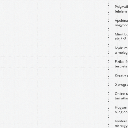
Pályavá
félelem 
Ápolóna
nagyobb
Miért bu
elején?
Nyári m
a meleg
Fizikai 
területe
Kreatív 
5 progra
Online t
beiratko
Hogyan 
a legjo
Konfere
ne hagyd