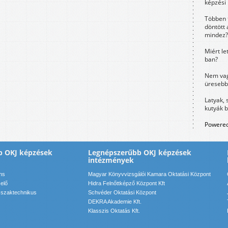
képzési
Többen 
döntött 
mindez?
Miért le
ban?
Nem vag
üresebb
Latyak, 
kutyák 
Powered
b OKJ képzések
Legnépszerűbb OKJ képzések
intézmények
ns
Magyar Könyvvizsgálói Kamara Oktatási Központ
elő
Hidra Felnőttképző Központ Kft
 szaktechnikus
Schvéder Oktatási Központ
DEKRA Akademie Kft.
Klasszis Oktatás Kft.