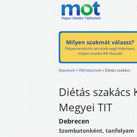
Milyen szakmát válassz?
Pályaorientációs tesztünk segít kideríteni,
milyen munka illik Hozzád
Képzések
»
OKJ képzések
»
Diétás szakács
Diétás szakács 
Megyei TIT
Debrecen
Szombatonként, tanfolyam