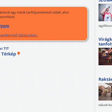
jánlunk egy másik tanfolyamkereső oldalt, ahol
asonlókat:
olyam
ügyfélszo
olyamkereső oldalunkon.
Virágk
tanfo
ei TIT
.
Térkép
Raktá
nálunk ko