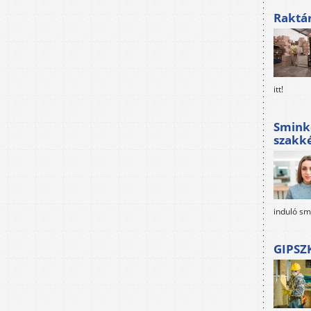
Raktá
itt!
Sminke
szakké
induló sm
GIPSZ