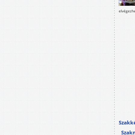
elvégezhe
Szakké
Szak