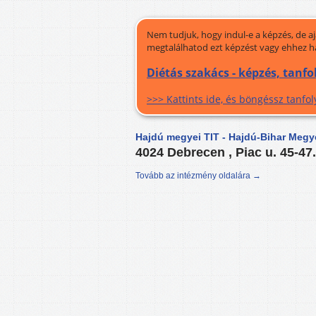
Nem tudjuk, hogy indul-e a képzés, de a
megtalálhatod ezt képzést vagy ehhez h
Diétás szakács - képzés, tanf
>>> Kattints ide, és böngéssz tanf
Hajdú megyei TIT - Hajdú-Bihar Megy
4024 Debrecen , Piac u. 45-47
Tovább az intézmény oldalára →