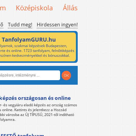
em
Középiskola
Állás
ső
Tudd meg!
Hirdessen ingyen!
TanfolyamGURU.hu
lyamok, szakmai képzések Budapesten,
rte és online. 1723 tanfolyam, felnőttképzés
yszínen kedvezményekkel és bónuszokkal.
képzés országosan és online
r- és vegyiáru eladó képzés az ország számos
s online. Kattints és jelentkezz a Hozzád
bbi városba az ÚJ TÍPUSÚ, 2021-től indítható
folyamra.
FESTŐ tanfolyam