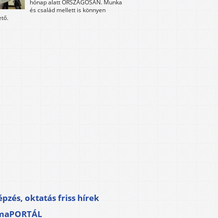
hónap alatt ORSZÁGOSAN. Munka
és család mellett is könnyen
tő.
pzés, oktatás friss hírek
maPORTÁL