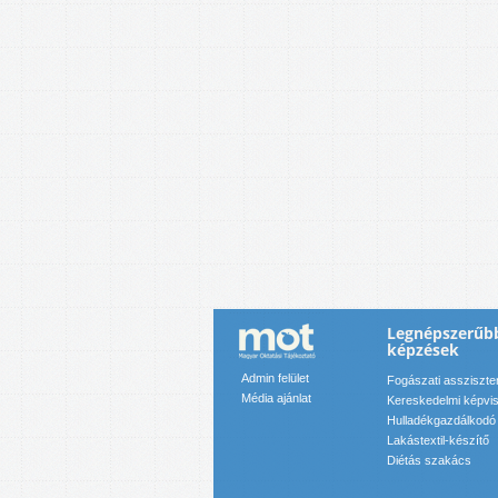
Legnépszerűb
képzések
Admin felület
Fogászati assziszte
Média ajánlat
Kereskedelmi képvis
Hulladékgazdálkodó
Lakástextil-készítő
Diétás szakács