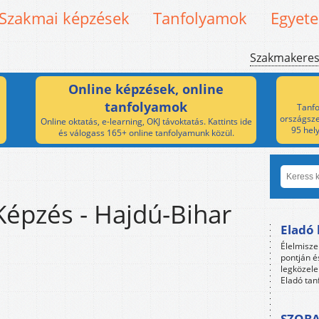
Szakmai képzések
Tanfolyamok
Egyet
Szakmakere
Online képzések, online
tanfolyamok
Tanfo
országsze
Online oktatás, e-learning, OKJ távoktatás. Kattints ide
95 hel
és válogass 165+ online tanfolyamunk közül.
Képzés - Hajdú-Bihar
Eladó 
Élelmisze
pontján é
legközele
Eladó tan
SZOBA