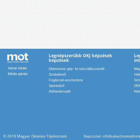
Legnépszerűbb OKJ képzések
Le
képzések
in
Admin felület
Elektromos gép- és készülékszerelő
Mag
Média ajánlat
Szobafestő
Hid
Fogászati asszisztens
Sch
Sportedző
DEK
Adótanácsadó
Kla
© 2019 Magyar Oktatási Tájékoztató Kapcsolat: info(kukac)motadmin(