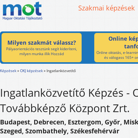
Szakmai képzések
Online kép
Milyen szakmát válassz?
tanf
Pályaorientációs tesztünk segít kideríteni,
Online oktatás, e-learnin
milyen munka illik Hozzád
és válogass 165+ on
Képzések
»
OKJ képzések
»
Ingatlanközvetítő
Ingatlanközvetítő Képzés -
Továbbképző Központ Zrt.
Budapest, Debrecen, Esztergom, Győr, Misko
Szeged, Szombathely, Székesfehérvár