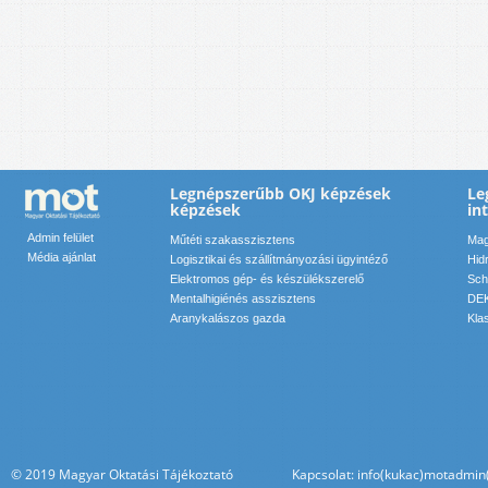
Legnépszerűbb OKJ képzések
Le
képzések
in
Admin felület
Műtéti szakasszisztens
Mag
Média ajánlat
Logisztikai és szállítmányozási ügyintéző
Hid
Elektromos gép- és készülékszerelő
Sch
Mentalhigiénés asszisztens
DEK
Aranykalászos gazda
Kla
© 2019 Magyar Oktatási Tájékoztató Kapcsolat: info(kukac)motadmin(