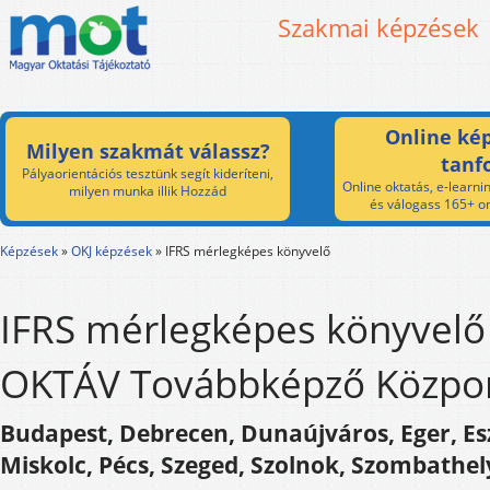
Szakmai képzések
Online kép
Milyen szakmát válassz?
tanf
Pályaorientációs tesztünk segít kideríteni,
Online oktatás, e-learnin
milyen munka illik Hozzád
és válogass 165+ on
Képzések
»
OKJ képzések
»
IFRS mérlegképes könyvelő
IFRS mérlegképes könyvelő
OKTÁV Továbbképző Közpon
Budapest, Debrecen, Dunaújváros, Eger, Es
Miskolc, Pécs, Szeged, Szolnok, Szombathel