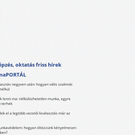
pzés, oktatás friss hírek
maPORTÁL
lasztás negyven után: hogyan válts szakmát
nélkül
k lenni ma: nélkülözhetetlen munka, egyre
 terhek
kik el a legtöbb vezetői kiválasztás már az
unkavédelem: hogyan öltözzünk kényelmesen
ben?