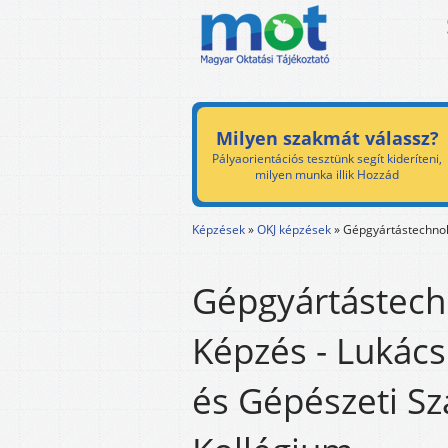
Milyen szakmát válassz?
Pályaorientációs tesztünk segít kideríteni,
milyen munka illik Hozzád
Képzések
»
OKJ képzések
»
Gépgyártástechnol
Gépgyártástech
Képzés - Lukác
és Gépészeti Sz