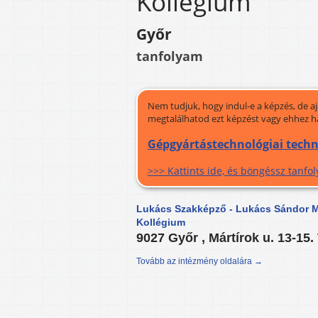
Kollégium
Győr
tanfolyam
Nem tudjuk, hogy indul-e a képzés, de a
megtalálhatod ezt képzést vagy ehhez h
Gépgyártástechnológiai techn
>>> Kattints ide, és böngéssz tanf
Lukács Szakképző - Lukács Sándor M
Kollégium
9027 Győr , Mártírok u. 13-15.
Tovább az intézmény oldalára →