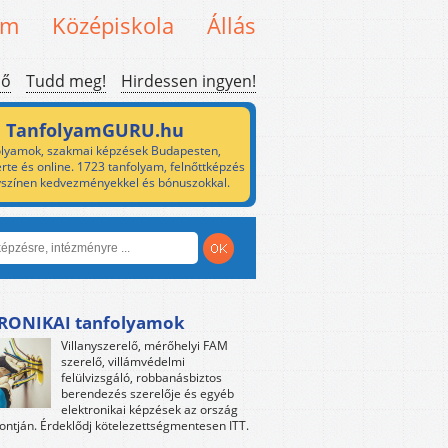
em
Középiskola
Állás
ső
Tudd meg!
Hirdessen ingyen!
TanfolyamGURU.hu
lyamok, szakmai képzések Budapesten,
rte és online. 1723 tanfolyam, felnőttképzés
yszínen kedvezményekkel és bónuszokkal.
RONIKAI tanfolyamok
Villanyszerelő, mérőhelyi FAM
szerelő, villámvédelmi
felülvizsgáló, robbanásbiztos
berendezés szerelője és egyéb
elektronikai képzések az ország
ntján. Érdeklődj kötelezettségmentesen ITT.