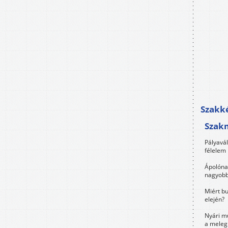
Szakké
Szak
Pályavá
félelem 
Ápolóna
nagyobb
Miért bu
elején?
Nyári m
a meleg