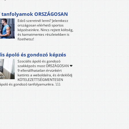
 tanfolyamok ORSZÁGOSAN
Edző szeretnél lenni? Jelentkezz
országosan elérhető sportos
képzéseinkre. Nincs rejtett költség,
és kamatmentes részletekben is
fizethetsz!
lis ápoló és gondozó képzés
Szociális ápoló és gondozó
szakképzés most ORSZÁGOSAN ❤
9 ellenállhatatlan érvünkért
kattints a weboldalra, és érdeklődj
KÖTELEZETTSÉGMENTESEN
 ápoló és gondozó tanfolyamunkra. ⤵⤵⤵