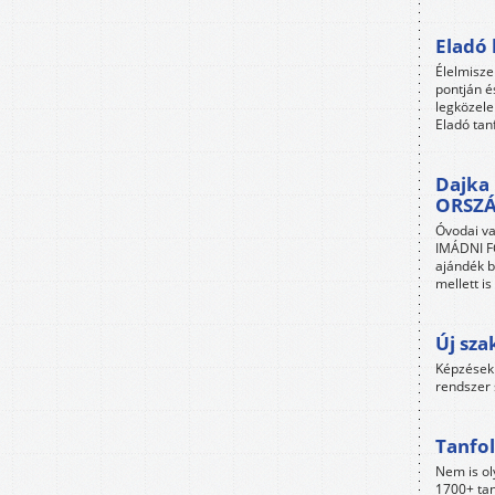
Eladó 
Élelmisze
pontján é
legközele
Eladó tan
Dajka 
ORSZ
Óvodai va
IMÁDNI FO
ajándék b
mellett i
Új sza
Képzések 
rendszer 
Tanfol
Nem is ol
1700+ tan