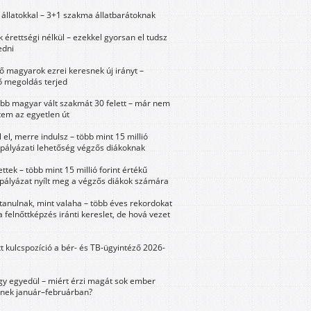
állatokkal – 3+1 szakma állatbarátoknak
érettségi nélkül – ezekkel gyorsan el tudsz
edni
 magyarok ezrei keresnek új irányt –
 megoldás terjed
öbb magyar vált szakmát 30 felett – már nem
tem az egyetlen út
 el, merre indulsz – több mint 15 millió
 pályázati lehetőség végzős diákoknak
ttek – több mint 15 millió forint értékű
 pályázat nyílt meg a végzős diákok számára
tanulnak, mint valaha – több éves rekordokat
a felnőttképzés iránti kereslet, de hová vezet
tt kulcspozíció a bér- és TB-ügyintéző 2026-
y egyedül – miért érzi magát sok ember
nek január–februárban?