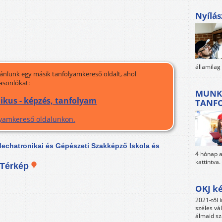
Nyílás
államilag
jánlunk egy másik tanfolyamkereső oldalt, ahol
asonlókat:
MUNK
ikus - képzés, tanfolyam
TANF
olyamkereső oldalunkon.
echatronikai és Gépészeti Szakképző Iskola és
4 hónap al
kattintva.
Térkép
OKJ ké
2021-től i
széles vá
álmaid sz