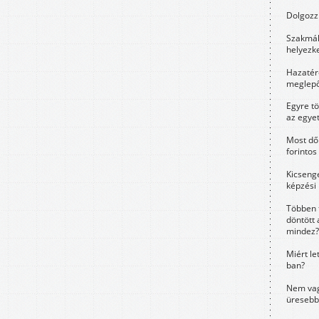
Dolgozz 
Szakmák 
helyezk
Hazatérő
meglepő
Egyre t
az egye
Most dől
forintos
Kicsenge
képzési
Többen 
döntött 
mindez?
Miért le
ban?
Nem vag
üresebb