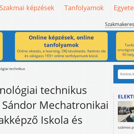
Szakmai képzések
Tanfolyamok
Egyet
Szakmakere
Online képzések, online
tanfolyamok
Tanfo
országsze
Online oktatás, e-learning, OKJ távoktatás. Kattints ide
95 hel
és válogass 165+ online tanfolyamunk közül.
ógiai technikus
nológiai technikus
ELEKT
s Sándor Mechatronikai
akképző Iskola és
számos po