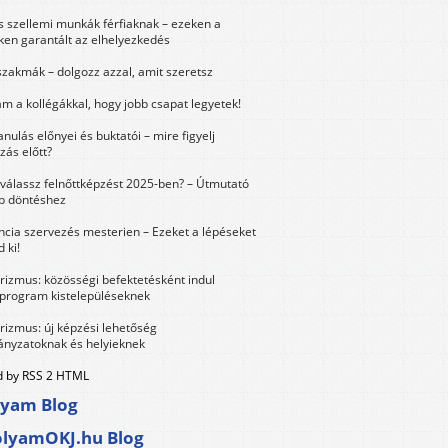
és szellemi munkák férfiaknak – ezeken a
ken garantált az elhelyezkedés
szakmák – dolgozz azzal, amit szeretsz
m a kollégákkal, hogy jobb csapat legyetek!
anulás előnyei és buktatói – mire figyelj
zás előtt?
válassz felnőttképzést 2025-ben? – Útmutató
bb döntéshez
ncia szervezés mesterien – Ezeket a lépéseket
 ki!
urizmus: közösségi befektetésként indul
 program kistelepüléseknek
urizmus: új képzési lehetőség
nyzatoknak és helyieknek
 by RSS 2 HTML
lyam Blog
olyamOKJ.hu Blog