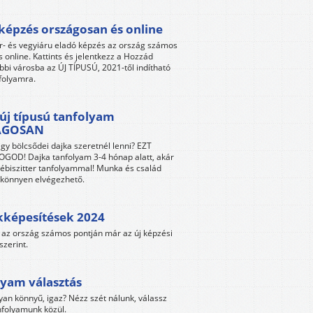
képzés országosan és online
r- és vegyiáru eladó képzés az ország számos
s online. Kattints és jelentkezz a Hozzád
bbi városba az ÚJ TÍPUSÚ, 2021-től indítható
folyamra.
új típusú tanfolyam
ÁGOSAN
gy bölcsődei dajka szeretnél lenni? EZT
GOD! Dajka tanfolyam 3-4 hónap alatt, akár
ébiszitter tanfolyammal! Munka és család
s könnyen elvégezhető.
kképesítések 2024
az ország számos pontján már az új képzési
szerint.
yam választás
yan könnyű, igaz? Nézz szét nálunk, válassz
folyamunk közül.