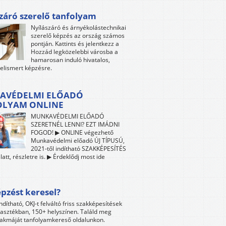
záró szerelő tanfolyam
Nyílászáró és árnyékolástechnikai
szerelő képzés az ország számos
pontján. Kattints és jelentkezz a
Hozzád legközelebbi városba a
hamarosan induló hivatalos,
 elismert képzésre.
AVÉDELMI ELŐADÓ
OLYAM ONLINE
MUNKAVÉDELMI ELŐADÓ
SZERETNÉL LENNI? EZT IMÁDNI
FOGOD! ▶ ONLINE végezhető
Munkavédelmi előadó ÚJ TÍPUSÚ,
2021-től indítható SZAKKÉPESÍTÉS
att, részletre is. ▶ Érdeklődj most ide
pzést keresel?
ndítható, OKJ-t felváltó friss szakképesítések
lasztékban, 150+ helyszínen. Találd meg
akmáját tanfolyamkereső oldalunkon.