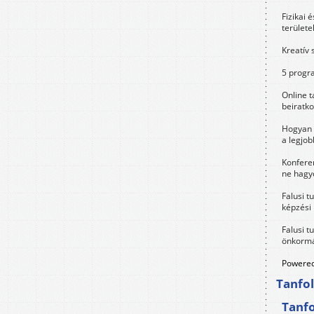
Fizikai 
területe
Kreatív 
5 progra
Online t
beiratko
Hogyan 
a legjo
Konfere
ne hagyd
Falusi t
képzési
Falusi t
önkormá
Powered
Tanfo
Tanf