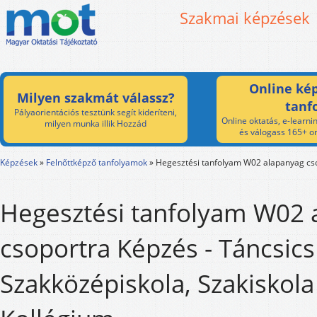
Szakmai képzések
Online kép
Milyen szakmát válassz?
tanf
Pályaorientációs tesztünk segít kideríteni,
Online oktatás, e-learnin
milyen munka illik Hozzád
és válogass 165+ on
Képzések
»
Felnőttképző tanfolyamok
»
Hegesztési tanfolyam W02 alapanyag cs
Hegesztési tanfolyam W02 
csoportra Képzés - Táncsics
Szakközépiskola, Szakiskola