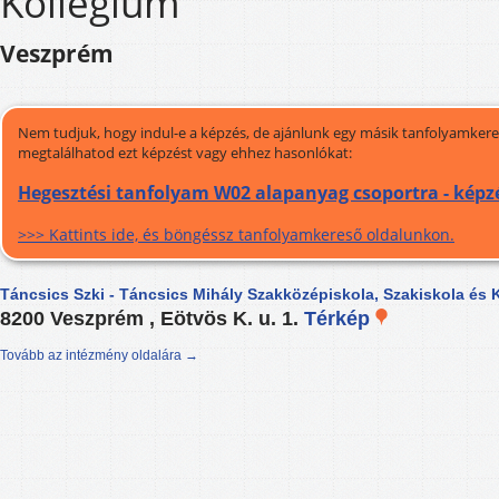
Kollégium
Veszprém
Nem tudjuk, hogy indul-e a képzés, de ajánlunk egy másik tanfolyamkeres
megtalálhatod ezt képzést vagy ehhez hasonlókat:
Hegesztési tanfolyam W02 alapanyag csoportra - képz
>>> Kattints ide, és böngéssz tanfolyamkereső oldalunkon.
Táncsics Szki - Táncsics Mihály Szakközépiskola, Szakiskola és 
8200 Veszprém , Eötvös K. u. 1.
Térkép
Tovább az intézmény oldalára →