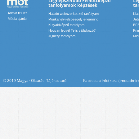
Legnépszerűbb Felnőttképző
Le
tanfolyamok képzések
ta
Admin felület
Haladó webszerkesztő tanfolyam
Kla
Média ajánlat
Munkahelyi elsősegély e-learning
Ját
Kutyakiképző tanfolyam
EFE
Hogyan legyél Te is vállalkozó?
Pri
JQuery tanfolyam
Min
© 2019 Magyar Oktatási Tájékoztató Kapcsolat: info(kukac)motadmin(