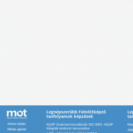
Legnépszerűbb Felnőttképző
Le
tanfolyamok képzések
ta
Admin felület
AQAP Szakmai konzultációk ISO 9001 -AQAP
Kla
Integrált rendszer bevezetése
Média ajánlat
Ját