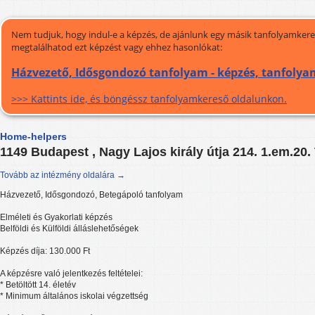
Nem tudjuk, hogy indul-e a képzés, de ajánlunk egy másik tanfolyamkeres
megtalálhatod ezt képzést vagy ehhez hasonlókat:
Házvezető, Idősgondozó tanfolyam - képzés, tanfolya
>>> Kattints ide, és böngéssz tanfolyamkereső oldalunkon.
Home-helpers
1149 Budapest , Nagy Lajos király útja 214. 1.em.20.
Tovább az intézmény oldalára →
Házvezető, Idősgondozó, Betegápoló tanfolyam
Elméleti és Gyakorlati képzés
Belföldi és Külföldi álláslehetőségek
Képzés díja: 130.000 Ft
A képzésre való jelentkezés feltételei:
* Betöltött 14. életév
* Minimum általános iskolai végzettség