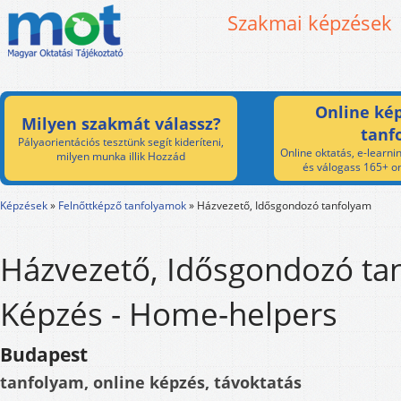
Szakmai képzések
Online kép
Milyen szakmát válassz?
tanf
Pályaorientációs tesztünk segít kideríteni,
Online oktatás, e-learnin
milyen munka illik Hozzád
és válogass 165+ on
Képzések
»
Felnőttképző tanfolyamok
»
Házvezető, Idősgondozó tanfolyam
Házvezető, Idősgondozó ta
Képzés - Home-helpers
Budapest
tanfolyam, online képzés, távoktatás