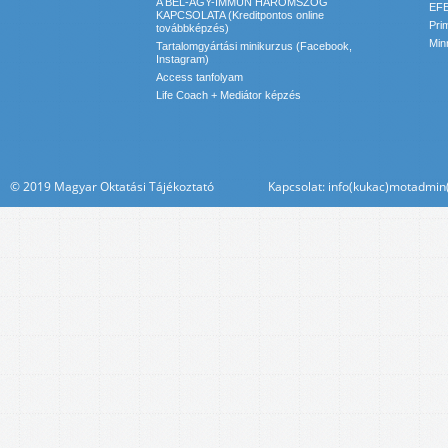
A BÉL-AGY-IMMUN HÁROMSZÖG
EFE
KAPCSOLATA (Kreditpontos online
Pri
továbbképzés)
Min
Tartalomgyártási minikurzus (Facebook,
Instagram)
Access tanfolyam
Life Coach + Mediátor képzés
© 2019 Magyar Oktatási Tájékoztató Kapcsolat: info(kukac)motadmin(