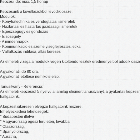
Képzési idő: max. 1,5 hónap
Képzésünk a következőkből tevődik össze:
Modulok:
- Konyhatechnika és vendéglátási ismeretek
- Háztartási és háztartás gazdasági ismeretek
- Egészségügy és gondozás
- Elsősegély
- A mindennapok
- Kommunikáció és személyiségfejlesztés, etika
- Vállalkozás indítása, állás keresés
Az elméleti vizsga a modulok végén kitöltendő tesztek eredményeiből adódik össz
A gyakorlati idő 80 óra.
A gyakorlat letöltése nem kötelelző.
Tanúsítvány - Referencia:
Az elméleti képzésről 5 nyelvű államilag elismert tanúsítványt, a gyakorlati képzés
hallgatóink.
A képzést sikeresen elvégző hallgatóink részére:
Elhelyezkedési lehetőségek:
* Budapesten illetve
* Magyarország egész területén, továbbá
* Olaszország,
* Spanyolország,
* Ausztria,