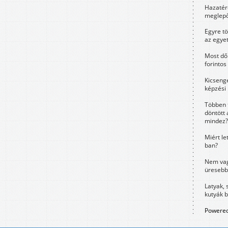
Hazatérő
meglepő
Egyre t
az egye
Most dől
forintos
Kicsenge
képzési
Többen 
döntött 
mindez?
Miért le
ban?
Nem vag
üresebb
Latyak, 
kutyák 
Powered