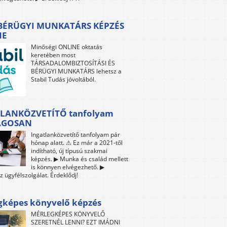
 BÉRÜGYI MUNKATÁRS KÉPZÉS
NE
Minőségi ONLINE oktatás
keretében most
TÁRSADALOMBIZTOSÍTÁSI ÉS
BÉRÜGYI MUNKATÁRS lehetsz a
Stabil Tudás jóvoltából.
LANKÖZVETÍTŐ tanfolyam
ÁGOSAN
Ingatlanközvetítő tanfolyam pár
hónap alatt. ⚠ Ez már a 2021-től
indítható, új típusú szakmai
képzés. ▶ Munka és család mellett
is könnyen elvégezhető. ▶
z ügyfélszolgálat. Érdeklődj!
gképes könyvelő képzés
MÉRLEGKÉPES KÖNYVELŐ
SZERETNÉL LENNI? EZT IMÁDNI