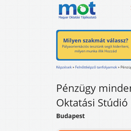
Milyen szakmát válassz?
Pályaorientációs tesztünk segít kideríteni,
milyen munka illik Hozzád
Képzések
»
Felnőttképző tanfolyamok
»
Pénzü
Pénzügy minden
Oktatási Stúdió
Budapest