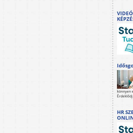
VIDEÓ
KÉPZÉ
Idősgo
könnyen e
Érdeklődj
HR SZ
ONLI