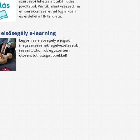
szervező) lehetsz a Stabil Tudás
jóvoltából. Várjuk jelentkezésed, ha
emberekkel szeretnél foglalkozni,
és érdekel a HR területe.
 elsősegély e-learning
Legyen az elsősegély a jogsid
megszerzésének legélvezetesebb
része! Otthonról, egyszerűen,
ütősen, tuti vizsgatippekkel!