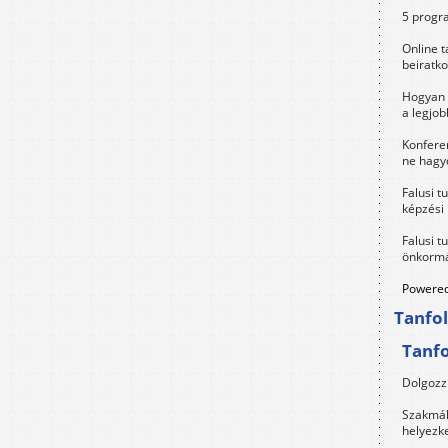
5 progra
Online t
beiratko
Hogyan 
a legjo
Konfere
ne hagyd
Falusi t
képzési
Falusi t
önkormá
Powered
Tanfo
Tanf
Dolgozz 
Szakmák 
helyezk