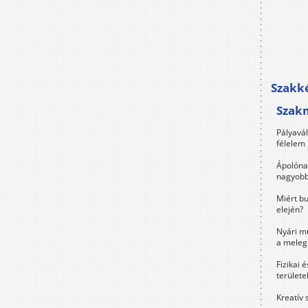
Szakké
Szak
Pályavá
félelem 
Ápolóna
nagyobb
Miért bu
elején?
Nyári m
a meleg
Fizikai 
területe
Kreatív 