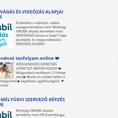
VÁGÁS ÉS VIDEÓZÁS ALAPJAI
S
Érdeklődsz a videózás, videós
anyagok készítése iránt? Minőségi
ONLINE oktatás keretében most
VIDEÓVÁGÓ lehetsz a Stabil Tudás
jóvoltából, és megtanulhatod a
VIDEÓZÁS ALAPJAIT
ndozó tanfolyam online ❤️
IDŐSGONDOZÓ SZERETNÉL
LENNI? EZT IMÁDNI FOGOD! ❤️
Idősgondozó tanfolyam 1,5 hónap
alatt ▶ Munka és család mellett is
lvégezhető.▶ Segítőkész ügyfélszolgálat. ❤
 most!
EMÉLYÜGYI SZERVEZŐ KÉPZÉS
NE
Minőségi ONLINE oktatás
keretében most HR (Személyügyi