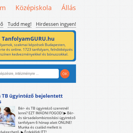
em
Középiskola
Állás
ső
Tudd meg!
Hirdessen ingyen!
TanfolyamGURU.hu
lyamok, szakmai képzések Budapesten,
rte és online. 1723 tanfolyam, felnőttképzés
yszínen kedvezményekkel és bónuszokkal.
s TB ügyintéző bejelentett
s
Bér- és TB ügyintéző szeretnél
lenni? EZT IMÁDNI FOGOD! ▶ Bér-
és társadalombiztosítási ügyintéző
tanfolyam 6 hónap alatt ONLINE!
Munka és család mellett is
lvégezhető. ▶ Érdeklődj ITT!