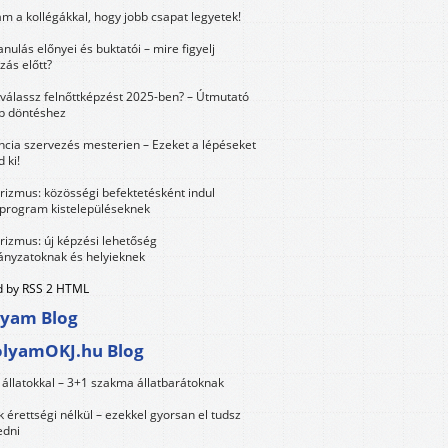
m a kollégákkal, hogy jobb csapat legyetek!
anulás előnyei és buktatói – mire figyelj
zás előtt?
válassz felnőttképzést 2025-ben? – Útmutató
bb döntéshez
ncia szervezés mesterien – Ezeket a lépéseket
 ki!
urizmus: közösségi befektetésként indul
 program kistelepüléseknek
urizmus: új képzési lehetőség
nyzatoknak és helyieknek
 by RSS 2 HTML
lyam Blog
olyamOKJ.hu Blog
állatokkal – 3+1 szakma állatbarátoknak
érettségi nélkül – ezekkel gyorsan el tudsz
edni