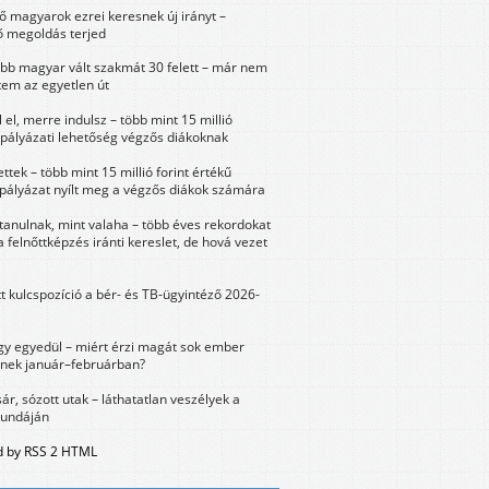
 magyarok ezrei keresnek új irányt –
 megoldás terjed
öbb magyar vált szakmát 30 felett – már nem
tem az egyetlen út
 el, merre indulsz – több mint 15 millió
 pályázati lehetőség végzős diákoknak
ttek – több mint 15 millió forint értékű
 pályázat nyílt meg a végzős diákok számára
tanulnak, mint valaha – több éves rekordokat
a felnőttképzés iránti kereslet, de hová vezet
tt kulcspozíció a bér- és TB-ügyintéző 2026-
y egyedül – miért érzi magát sok ember
nek január–februárban?
sár, sózott utak – láthatatlan veszélyek a
bundáján
 by RSS 2 HTML