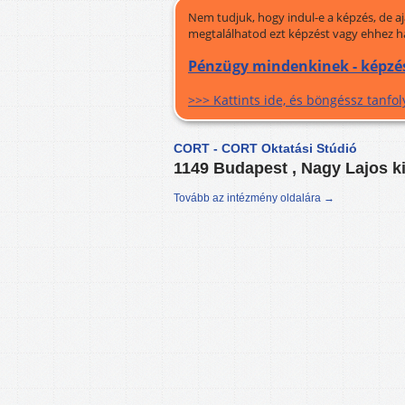
Nem tudjuk, hogy indul-e a képzés, de a
megtalálhatod ezt képzést vagy ehhez h
Pénzügy mindenkinek - képzé
>>> Kattints ide, és böngéssz tanf
CORT - CORT Oktatási Stúdió
1149 Budapest , Nagy Lajos kir
Tovább az intézmény oldalára →