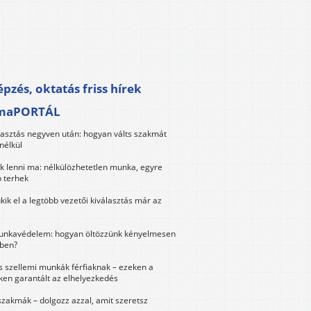
pzés, oktatás friss hírek
maPORTÁL
lasztás negyven után: hogyan válts szakmát
nélkül
k lenni ma: nélkülözhetetlen munka, egyre
 terhek
kik el a legtöbb vezetői kiválasztás már az
unkavédelem: hogyan öltözzünk kényelmesen
ben?
és szellemi munkák férfiaknak – ezeken a
ken garantált az elhelyezkedés
szakmák – dolgozz azzal, amit szeretsz