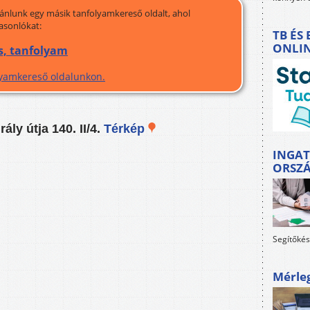
jánlunk egy másik tanfolyamkereső oldalt, ahol
asonlókat:
TB ÉS
ONLI
s, tanfolyam
olyamkereső oldalunkon.
ály útja 140. II/4.
Térkép
INGAT
ORSZ
Segítőkés
Mérle