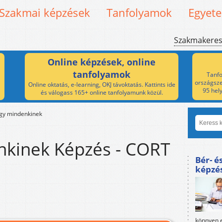
Szakmai képzések
Tanfolyamok
Egyet
Szakmakere
Online képzések, online
tanfolyamok
Tanfo
országsze
Online oktatás, e-learning, OKJ távoktatás. Kattints ide
95 hel
és válogass 165+ online tanfolyamunk közül.
gy mindenkinek
kinek Képzés - CORT
Bér- é
képzé
könnyen e