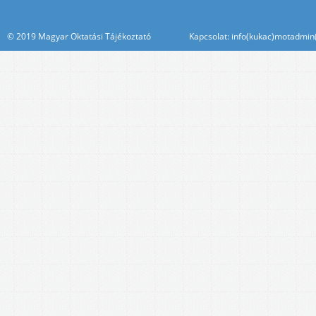
© 2019 Magyar Oktatási Tájékoztató Kapcsolat: info(kukac)motadmin(