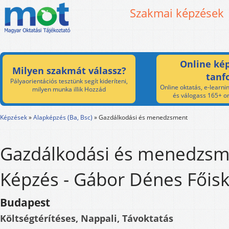
Szakmai képzések
Online kép
Milyen szakmát válassz?
tanf
Pályaorientációs tesztünk segít kideríteni,
Online oktatás, e-learnin
milyen munka illik Hozzád
és válogass 165+ on
Képzések
»
Alapképzés (Ba, Bsc)
»
Gazdálkodási és menedzsment
Gazdálkodási és menedzsm
Képzés - Gábor Dénes Főisk
Budapest
Költségtérítéses, Nappali, Távoktatás