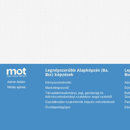
Legnépszerűbb Alapképzés (Ba,
Le
Bsc) képzések
Bs
Admin felület
Környezetmérnöki
Adv
Média ajánlat
Marketingvezető
Eöt
Társadalomtudományi, jogi, gazdasági és
Bud
bölcsészettudományi szaklektor angol nyelvből
Sza
Gazdálkodási szakmérnök képzés mérnököknek
Pan
Óvodapedagógus
Edu