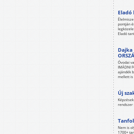
Eladó 
Élelmisze
pontján é
legközele
Eladó tan
Dajka 
ORSZ
Óvodai va
IMÁDNI FO
ajándék b
mellett i
Új sza
Képzések 
rendszer 
Tanfol
Nem is ol
1700+ tan