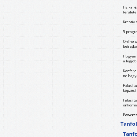
Fizikai 
területe
Kreatív 
5 progra
Online t
beiratko
Hogyan 
a legjo
Konfere
ne hagyd
Falusi t
képzési
Falusi t
önkormá
Powered
Tanfo
Tanf