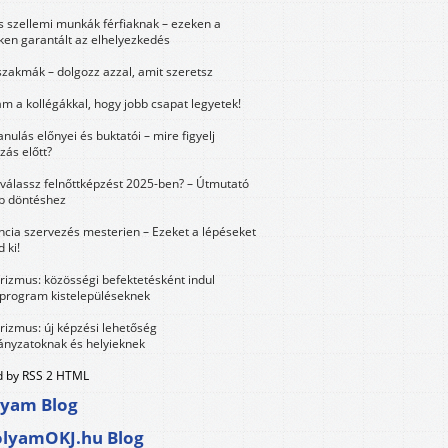
és szellemi munkák férfiaknak – ezeken a
ken garantált az elhelyezkedés
szakmák – dolgozz azzal, amit szeretsz
m a kollégákkal, hogy jobb csapat legyetek!
anulás előnyei és buktatói – mire figyelj
zás előtt?
válassz felnőttképzést 2025-ben? – Útmutató
bb döntéshez
ncia szervezés mesterien – Ezeket a lépéseket
 ki!
urizmus: közösségi befektetésként indul
 program kistelepüléseknek
urizmus: új képzési lehetőség
nyzatoknak és helyieknek
 by RSS 2 HTML
lyam Blog
olyamOKJ.hu Blog