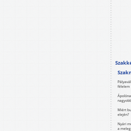
Szakké
Szak
Pályavá
félelem 
Ápolóna
nagyobb
Miért bu
elején?
Nyári m
a meleg