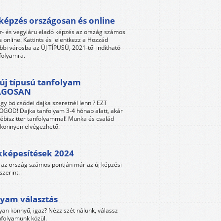
képzés országosan és online
r- és vegyiáru eladó képzés az ország számos
s online. Kattints és jelentkezz a Hozzád
bbi városba az ÚJ TÍPUSÚ, 2021-től indítható
folyamra.
új típusú tanfolyam
ÁGOSAN
gy bölcsődei dajka szeretnél lenni? EZT
GOD! Dajka tanfolyam 3-4 hónap alatt, akár
ébiszitter tanfolyammal! Munka és család
s könnyen elvégezhető.
kképesítések 2024
az ország számos pontján már az új képzési
szerint.
yam választás
yan könnyű, igaz? Nézz szét nálunk, válassz
folyamunk közül.