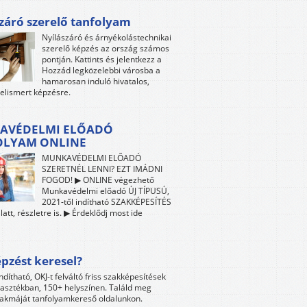
záró szerelő tanfolyam
Nyílászáró és árnyékolástechnikai
szerelő képzés az ország számos
pontján. Kattints és jelentkezz a
Hozzád legközelebbi városba a
hamarosan induló hivatalos,
 elismert képzésre.
AVÉDELMI ELŐADÓ
OLYAM ONLINE
MUNKAVÉDELMI ELŐADÓ
SZERETNÉL LENNI? EZT IMÁDNI
FOGOD! ▶ ONLINE végezhető
Munkavédelmi előadó ÚJ TÍPUSÚ,
2021-től indítható SZAKKÉPESÍTÉS
att, részletre is. ▶ Érdeklődj most ide
pzést keresel?
ndítható, OKJ-t felváltó friss szakképesítések
lasztékban, 150+ helyszínen. Találd meg
akmáját tanfolyamkereső oldalunkon.