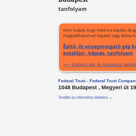
tanfolyam
Nem tudjuk, hogy indul-e a képzés, de a
megtalálhatod ezt képzést vagy ehhez h
Építő- és anyagmozgató gép ke
kezelője) - képzés, tanfolyam
>>> Kattints ide, és böngéssz tanf
Federal Trust - Federal Trust Company
1048 Budapest , Megyeri út 1
Tovább az intézmény oldalára →