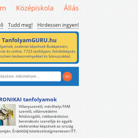
em
Középiskola
Állás
ső
Tudd meg!
Hirdessen ingyen!
TanfolyamGURU.hu
lyamok, szakmai képzések Budapesten,
rte és online. 1723 tanfolyam, felnőttképzés
yszínen kedvezményekkel és bónuszokkal.
RONIKAI tanfolyamok
Villanyszerelő, mérőhelyi FAM
szerelő, villámvédelmi
felülvizsgáló, robbanásbiztos
berendezés szerelője és egyéb
elektronikai képzések az ország
ntján. Érdeklődj kötelezettségmentesen ITT.