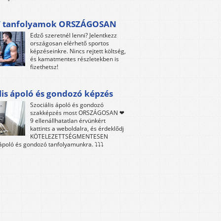
 tanfolyamok ORSZÁGOSAN
Edző szeretnél lenni? Jelentkezz
országosan elérhető sportos
képzéseinkre. Nincs rejtett költség,
és kamatmentes részletekben is
fizethetsz!
lis ápoló és gondozó képzés
Szociális ápoló és gondozó
szakképzés most ORSZÁGOSAN ❤
9 ellenállhatatlan érvünkért
kattints a weboldalra, és érdeklődj
KÖTELEZETTSÉGMENTESEN
 ápoló és gondozó tanfolyamunkra. ⤵⤵⤵