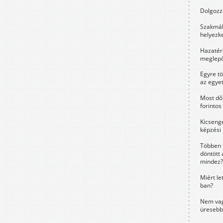
Dolgozz 
Szakmák 
helyezk
Hazatérő
meglepő
Egyre t
az egye
Most dől
forintos
Kicsenge
képzési
Többen 
döntött 
mindez?
Miért le
ban?
Nem vag
üresebb