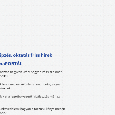
pzés, oktatás friss hírek
maPORTÁL
lasztás negyven után: hogyan válts szakmát
nélkül
k lenni ma: nélkülözhetetlen munka, egyre
 terhek
kik el a legtöbb vezetői kiválasztás már az
unkavédelem: hogyan öltözzünk kényelmesen
ben?