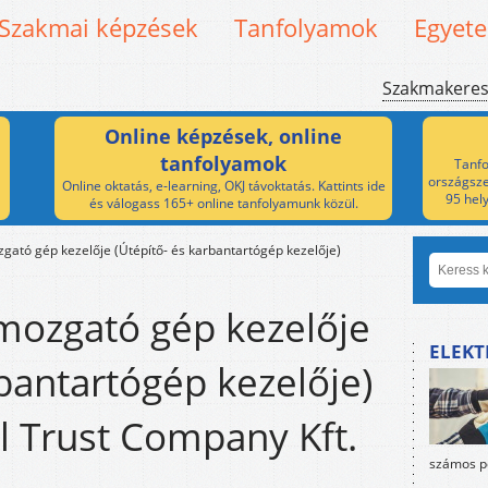
Szakmai képzések
Tanfolyamok
Egyet
Szakmakere
Online képzések, online
tanfolyamok
Tanfo
országsze
Online oktatás, e-learning, OKJ távoktatás. Kattints ide
95 hel
és válogass 165+ online tanfolyamunk közül.
gató gép kezelője (Útépítő- és karbantartógép kezelője)
mozgató gép kezelője
ELEKT
rbantartógép kezelője)
l Trust Company Kft.
számos po