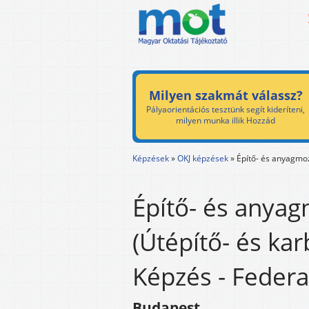
Milyen szakmát válassz?
Pályaorientációs tesztünk segít kideríteni,
milyen munka illik Hozzád
Képzések
»
OKJ képzések
»
Építő- és anyagmoz
Építő- és anyag
(Útépítő- és ka
Képzés - Federa
Budapest