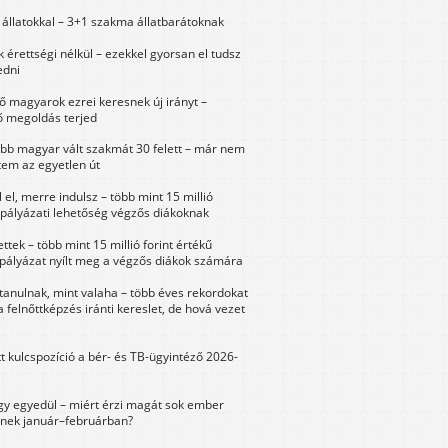
állatokkal – 3+1 szakma állatbarátoknak
érettségi nélkül – ezekkel gyorsan el tudsz
edni
 magyarok ezrei keresnek új irányt –
 megoldás terjed
öbb magyar vált szakmát 30 felett – már nem
tem az egyetlen út
 el, merre indulsz – több mint 15 millió
 pályázati lehetőség végzős diákoknak
ttek – több mint 15 millió forint értékű
 pályázat nyílt meg a végzős diákok számára
tanulnak, mint valaha – több éves rekordokat
a felnőttképzés iránti kereslet, de hová vezet
tt kulcspozíció a bér- és TB-ügyintéző 2026-
y egyedül – miért érzi magát sok ember
nek január–februárban?