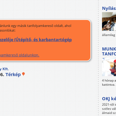
Nyílás
jánlunk egy másik tanfolyamkereső oldalt, ahol
asonlókat:
államilag
zelője (Útépítő- és karbantartógép
MUNK
TANF
olyamkereső oldalunkon.
 Kft.
96.
Térkép
4 hónap al
kattintva.
OKJ ké
2021-től i
széles vá
álmaid sz