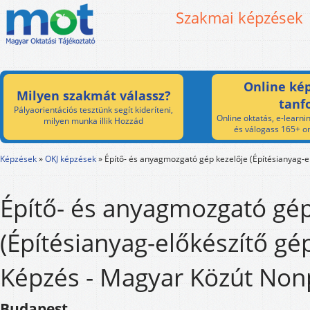
Szakmai képzések
Online kép
Milyen szakmát válassz?
tanf
Pályaorientációs tesztünk segít kideríteni,
Online oktatás, e-learnin
milyen munka illik Hozzád
és válogass 165+ on
Képzések
»
OKJ képzések
»
Építő- és anyagmozgató gép kezelője (Építésianyag-el
Építő- és anyagmozgató gép
(Építésianyag-előkészítő gép
Képzés - Magyar Közút Nonpr
Budapest