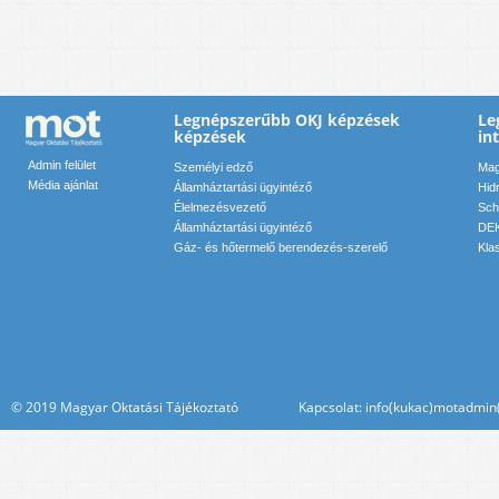
Legnépszerűbb OKJ képzések
Le
képzések
in
Admin felület
Személyi edző
Mag
Média ajánlat
Államháztartási ügyintéző
Hid
Élelmezésvezető
Sch
Államháztartási ügyintéző
DEK
Gáz- és hőtermelő berendezés-szerelő
Kla
© 2019 Magyar Oktatási Tájékoztató Kapcsolat: info(kukac)motadmin(