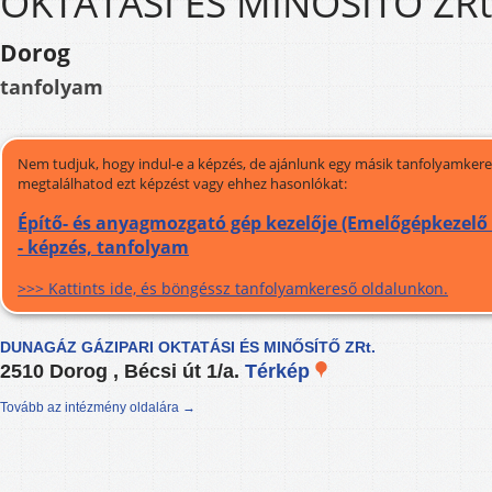
OKTATÁSI ÉS MINŐSÍTŐ ZRt
Dorog
tanfolyam
Nem tudjuk, hogy indul-e a képzés, de ajánlunk egy másik tanfolyamkeres
megtalálhatod ezt képzést vagy ehhez hasonlókat:
Építő- és anyagmozgató gép kezelője (Emelőgépkezelő 
- képzés, tanfolyam
>>> Kattints ide, és böngéssz tanfolyamkereső oldalunkon.
DUNAGÁZ GÁZIPARI OKTATÁSI ÉS MINŐSÍTŐ ZRt.
2510 Dorog , Bécsi út 1/a.
Térkép
Tovább az intézmény oldalára →