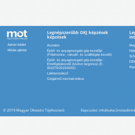
Legnépszerűbb OKJ képzések
Le
képzések
in
Admin felület
Asztalos
Mag
Média ajánlat
Építő- és anyagmozgató gép kezelője
Hid
(Földmunka-, rakodó- és szállítógép kezelő)
Sch
Építő- és anyagmozgató gép kezelője -
DEK
Emelőgépkezelő (kivéve targonca) (E-
Kla
001079/2015/A002)
Lakberendező
Gépjármű mechatronikus
© 2019 Magyar Oktatási Tájékoztató Kapcsolat: info(kukac)motadmin(