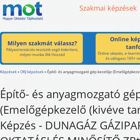
Szakmai képzések
Online kép
Milyen szakmát válassz?
tanf
Pályaorientációs tesztünk segít kideríteni,
Online oktatás, e-learnin
milyen munka illik Hozzád
és válogass 165+ on
Képzések
»
OKJ képzések
»
Építő- és anyagmozgató gép kezelője (Emelőgépkezel
Építő- és anyagmozgató gép
(Emelőgépkezelő (kivéve ta
Képzés - DUNAGÁZ GÁZIPA