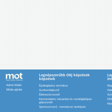
Legnépszerűbb OKJ képzések
Le
képzések
in
Admin felület
Épületgépész technikus
Mag
Média ajánlat
Szoftverfejlesztő
Hid
Élelmezésvezető
Sch
Kereskedelmi, háztartási és vendéglátóipari
DEK
gépszerelő
Kla
Sportszervező, -menedzser tanfolyam