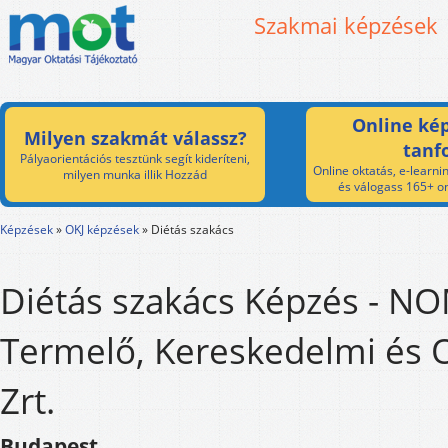
Szakmai képzések
Online kép
Milyen szakmát válassz?
tanf
Pályaorientációs tesztünk segít kideríteni,
Online oktatás, e-learnin
milyen munka illik Hozzád
és válogass 165+ on
Képzések
»
OKJ képzések
»
Diétás szakács
Diétás szakács Képzés - N
Termelő, Kereskedelmi és O
Zrt.
Budapest