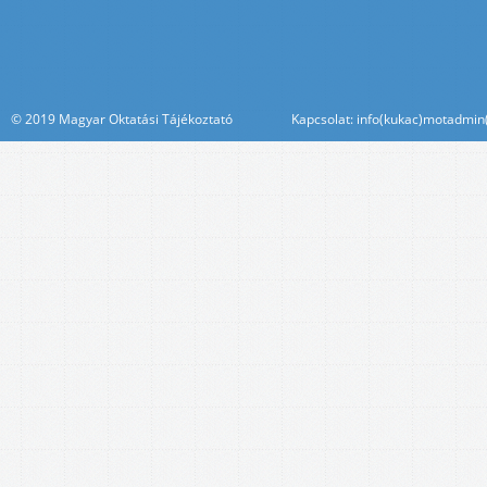
© 2019 Magyar Oktatási Tájékoztató Kapcsolat: info(kukac)motadmin(