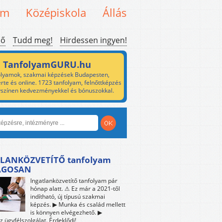
em
Középiskola
Állás
ső
Tudd meg!
Hirdessen ingyen!
TanfolyamGURU.hu
lyamok, szakmai képzések Budapesten,
rte és online. 1723 tanfolyam, felnőttképzés
yszínen kedvezményekkel és bónuszokkal.
LANKÖZVETÍTŐ tanfolyam
ÁGOSAN
Ingatlanközvetítő tanfolyam pár
hónap alatt. ⚠ Ez már a 2021-től
indítható, új típusú szakmai
képzés. ▶ Munka és család mellett
is könnyen elvégezhető. ▶
z ügyfélszolgálat. Érdeklődj!