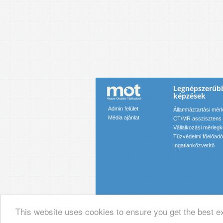
Legnépszerűb
képzések
Admin felület
Államháztartási mér
Média ajánlat
CT/MR asszisztens
Vállalkozási mérleg
Tűzvédelmi főelőadó
Ingatlanközvetítő
This website uses cookies to ensure you get the best e
© 2019 Magyar Oktatási Tájékoztató Ka