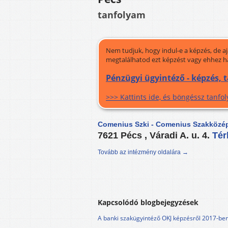
tanfolyam
Nem tudjuk, hogy indul-e a képzés, de a
megtalálhatod ezt képzést vagy ehhez h
Pénzügyi ügyintéző - képzés,
>>> Kattints ide, és böngéssz tanf
Comenius Szki - Comenius Szakközép
7621 Pécs , Váradi A. u. 4.
Té
Tovább az intézmény oldalára →
Kapcsolódó blogbejegyzések
A banki szakügyintéző OKJ képzésről 2017-be