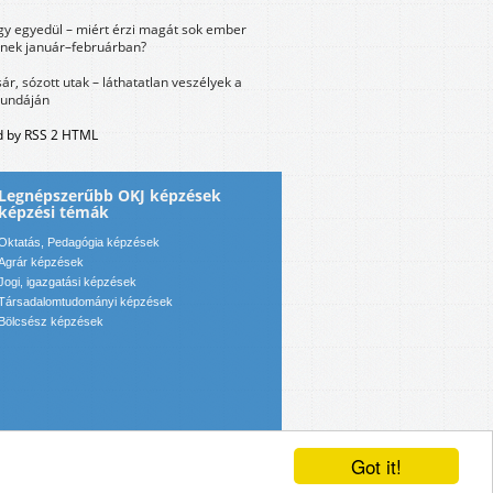
y egyedül – miért érzi magát sok ember
nek január–februárban?
sár, sózott utak – láthatatlan veszélyek a
bundáján
 by RSS 2 HTML
Legnépszerűbb OKJ képzések
képzési témák
Oktatás, Pedagógia képzések
Agrár képzések
Jogi, igazgatási képzések
Társadalomtudományi képzések
Bölcsész képzések
Got it!