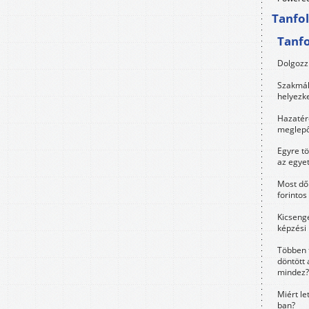
Tanfo
Tanf
Dolgozz 
Szakmák 
helyezk
Hazatérő
meglepő
Egyre t
az egye
Most dől
forintos
Kicsenge
képzési
Többen 
döntött 
mindez?
Miért le
ban?