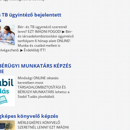
s TB ügyintéző bejelentett
s
Bér- és TB ügyintéző szeretnél
lenni? EZT IMÁDNI FOGOD! ▶ Bér-
és társadalombiztosítási ügyintéző
tanfolyam 6 hónap alatt ONLINE!
Munka és család mellett is
lvégezhető. ▶ Érdeklődj ITT!
 BÉRÜGYI MUNKATÁRS KÉPZÉS
NE
Minőségi ONLINE oktatás
keretében most
TÁRSADALOMBIZTOSÍTÁSI ÉS
BÉRÜGYI MUNKATÁRS lehetsz a
Stabil Tudás jóvoltából.
gképes könyvelő képzés
MÉRLEGKÉPES KÖNYVELŐ
SZERETNÉL LENNI? EZT IMÁDNI