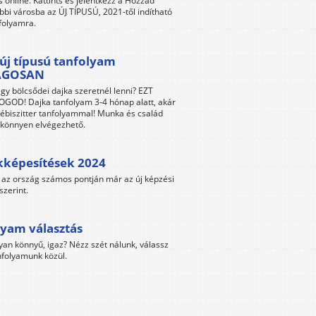
s online. Kattints és jelentkezz a Hozzád
bbi városba az ÚJ TÍPUSÚ, 2021-től indítható
folyamra.
új típusú tanfolyam
ÁGOSAN
gy bölcsődei dajka szeretnél lenni? EZT
GOD! Dajka tanfolyam 3-4 hónap alatt, akár
ébiszitter tanfolyammal! Munka és család
s könnyen elvégezhető.
kképesítések 2024
az ország számos pontján már az új képzési
szerint.
yam választás
yan könnyű, igaz? Nézz szét nálunk, válassz
folyamunk közül.