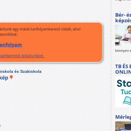
Bér- é
képzé
jánlunk egy másik tanfolyamkereső oldalt, ahol
asonlókat:
 tanfolyam
könnyen e
olyamkereső oldalunkon.
TB ÉS
ONLI
iskola és Szakiskola
rkép
Mérle
n