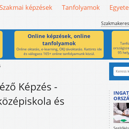
Szakmai képzések
Tanfolyamok
Egyet
Szakmakere
Online képzések, online
tanfolyamok
Tanfo
országsze
Online oktatás, e-learning, OKJ távoktatás. Kattints ide
95 hel
és válogass 165+ online tanfolyamunk közül.
ő
éző Képzés -
INGAT
özépiskola és
ORSZ
Segítőkés