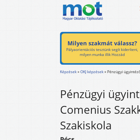
Milyen szakmát válassz?
Pályaorientációs tesztünk segít kideríteni,
milyen munka illik Hozzád
Képzések
»
OKJ képzések
»
Pénzügyi ügyintéz
Pénzügyi ügyint
Comenius Szakk
Szakiskola
Pécs