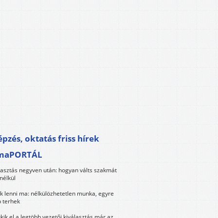
pzés, oktatás friss hírek
maPORTÁL
lasztás negyven után: hogyan válts szakmát
nélkül
k lenni ma: nélkülözhetetlen munka, egyre
 terhek
kik el a legtöbb vezetői kiválasztás már az