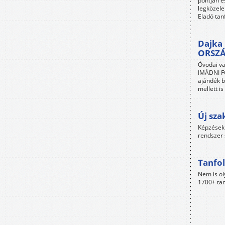
pontján é
legközele
Eladó tan
Dajka 
ORSZ
Óvodai va
IMÁDNI FO
ajándék b
mellett i
Új sza
Képzések 
rendszer 
Tanfol
Nem is ol
1700+ tan