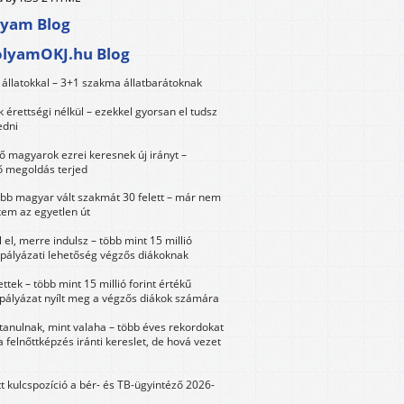
lyam Blog
olyamOKJ.hu Blog
állatokkal – 3+1 szakma állatbarátoknak
érettségi nélkül – ezekkel gyorsan el tudsz
edni
 magyarok ezrei keresnek új irányt –
 megoldás terjed
öbb magyar vált szakmát 30 felett – már nem
tem az egyetlen út
 el, merre indulsz – több mint 15 millió
 pályázati lehetőség végzős diákoknak
ttek – több mint 15 millió forint értékű
 pályázat nyílt meg a végzős diákok számára
tanulnak, mint valaha – több éves rekordokat
a felnőttképzés iránti kereslet, de hová vezet
tt kulcspozíció a bér- és TB-ügyintéző 2026-