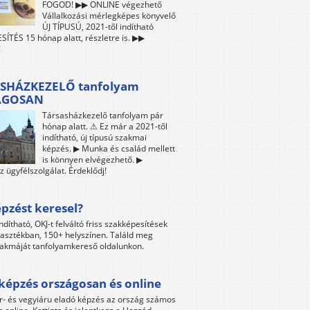
FOGOD! ▶▶ ONLINE végezhető
Vállalkozási mérlegképes könyvelő
ÚJ TÍPUSÚ, 2021-től indítható
ÍTÉS 15 hónap alatt, részletre is. ▶▶
!
SHÁZKEZELŐ tanfolyam
ÁGOSAN
Társasházkezelő tanfolyam pár
hónap alatt. ⚠ Ez már a 2021-től
indítható, új típusú szakmai
képzés. ▶ Munka és család mellett
is könnyen elvégezhető. ▶
z ügyfélszolgálat. Érdeklődj!
pzést keresel?
ndítható, OKJ-t felváltó friss szakképesítések
lasztékban, 150+ helyszínen. Találd meg
akmáját tanfolyamkereső oldalunkon.
képzés országosan és online
r- és vegyiáru eladó képzés az ország számos