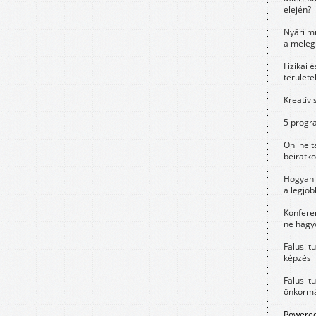
elején?
Nyári m
a meleg
Fizikai 
területe
Kreatív 
5 progra
Online t
beiratko
Hogyan 
a legjo
Konfere
ne hagyd
Falusi t
képzési
Falusi t
önkormá
Powered