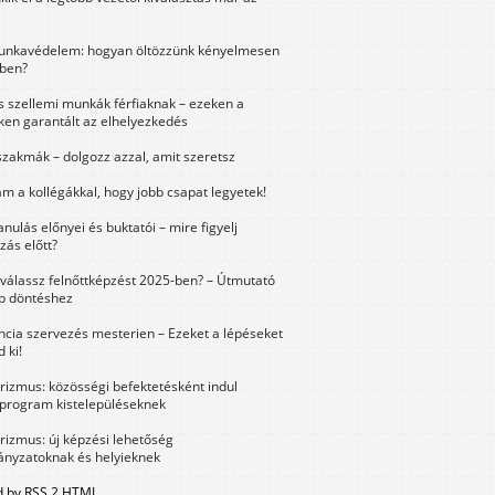
unkavédelem: hogyan öltözzünk kényelmesen
ben?
és szellemi munkák férfiaknak – ezeken a
ken garantált az elhelyezkedés
szakmák – dolgozz azzal, amit szeretsz
m a kollégákkal, hogy jobb csapat legyetek!
anulás előnyei és buktatói – mire figyelj
zás előtt?
válassz felnőttképzést 2025-ben? – Útmutató
bb döntéshez
ncia szervezés mesterien – Ezeket a lépéseket
 ki!
urizmus: közösségi befektetésként indul
 program kistelepüléseknek
urizmus: új képzési lehetőség
nyzatoknak és helyieknek
 by RSS 2 HTML