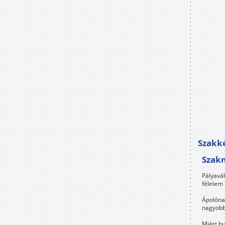
Szakké
Szak
Pályavá
félelem 
Ápolóna
nagyobb
Miért bu