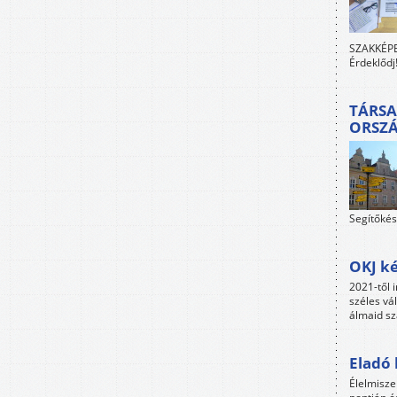
SZAKKÉPES
Érdeklődj
TÁRSA
ORSZ
Segítőkés
OKJ ké
2021-től i
széles vá
álmaid sz
Eladó 
Élelmisze