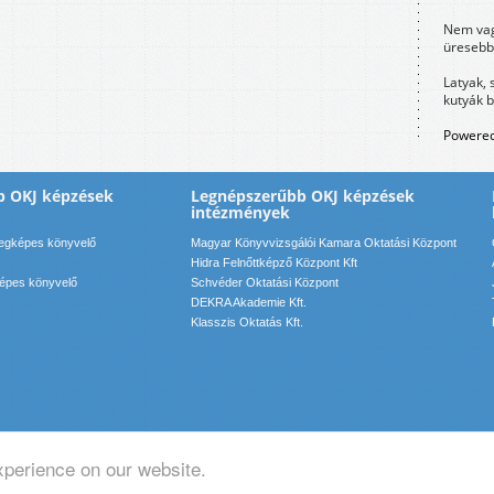
Nem vag
üresebb
Latyak, 
kutyák 
Powered
b OKJ képzések
Legnépszerűbb OKJ képzések
intézmények
legképes könyvelő
Magyar Könyvvizsgálói Kamara Oktatási Központ
Hidra Felnőttképző Központ Kft
képes könyvelő
Schvéder Oktatási Központ
DEKRA Akademie Kft.
Klasszis Oktatás Kft.
xperience on our website.
pcsolat: info(kukac)motadmin(pont)hu