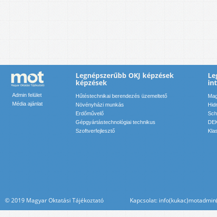
Legnépszerűbb OKJ képzések
Le
képzések
in
Admin felület
Hűtéstechnikai berendezés üzemeltető
Mag
Média ajánlat
Növényházi munkás
Hid
Erdőművelő
Sch
Gépgyártástechnológiai technikus
DEK
Szoftverfejlesztő
Kla
© 2019 Magyar Oktatási Tájékoztató Kapcsolat: info(kukac)motadmin(