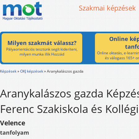
Szakmai képzések
Online kép
Milyen szakmát válassz?
tanf
Pályaorientációs tesztünk segít kideríteni,
Online oktatás, e-learnin
milyen munka illik Hozzád
és válogass 165+ on
Képzések
»
OKJ képzések
»
Aranykalászos gazda
Aranykalászos gazda Képzés 
Ferenc Szakiskola és Kollé
Velence
tanfolyam