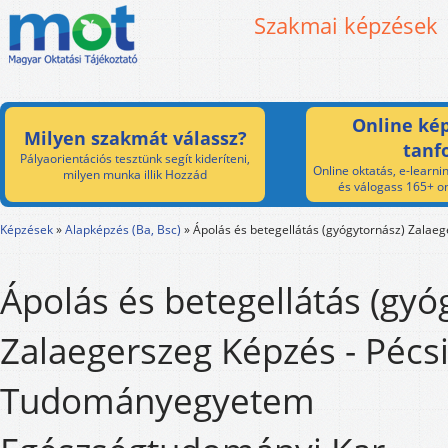
Szakmai képzések
Online kép
Milyen szakmát válassz?
tanf
Pályaorientációs tesztünk segít kideríteni,
Online oktatás, e-learnin
milyen munka illik Hozzád
és válogass 165+ on
Képzések
»
Alapképzés (Ba, Bsc)
»
Ápolás és betegellátás (gyógytornász) Zalae
Ápolás és betegellátás (gyó
Zalaegerszeg Képzés - Pécs
Tudományegyetem