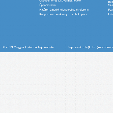
Csecsemő- és kisgyermeknevelő
Bud
Építőmérnöki
Sza
Határon átnyúló fejlesztési szakreferens
Pan
Közgazdász szakirányú továbbképzés
Edu
© 2019 Magyar Oktatási Tájékoztató Kapcsolat: info(kukac)motadmin(