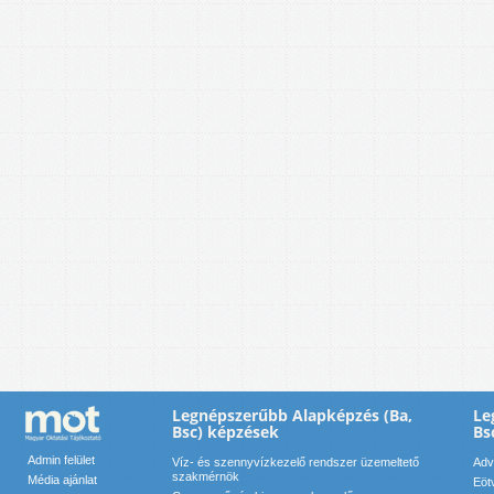
Legnépszerűbb Alapképzés (Ba,
Le
Bsc) képzések
Bs
Admin felület
Víz- és szennyvízkezelő rendszer üzemeltető
Adv
szakmérnök
Média ajánlat
Eöt