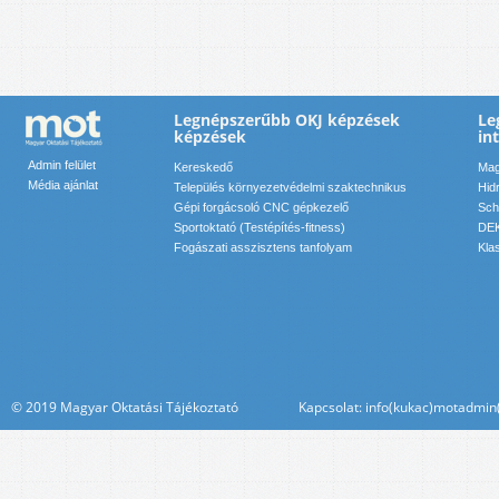
Legnépszerűbb OKJ képzések
Le
képzések
in
Admin felület
Kereskedő
Mag
Média ajánlat
Település környezetvédelmi szaktechnikus
Hid
Gépi forgácsoló CNC gépkezelő
Sch
Sportoktató (Testépítés-fitness)
DEK
Fogászati asszisztens tanfolyam
Kla
© 2019 Magyar Oktatási Tájékoztató Kapcsolat: info(kukac)motadmin(