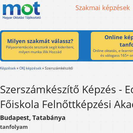
Szakmai képzések
Online kép
Milyen szakmát válassz?
tanf
Pályaorientációs tesztünk segít kideríteni,
Online oktatás, e-learnin
milyen munka illik Hozzád
és válogass 165+ on
Képzések
»
OKJ képzések
»
Szerszámkészítő
Szerszámkészítő Képzés - E
Főiskola Felnőttképzési Ak
Budapest, Tatabánya
tanfolyam