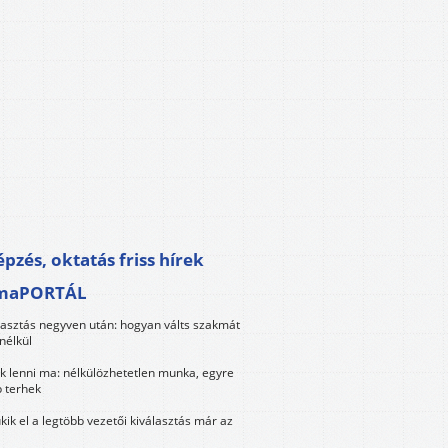
pzés, oktatás friss hírek
maPORTÁL
lasztás negyven után: hogyan válts szakmát
nélkül
k lenni ma: nélkülözhetetlen munka, egyre
 terhek
kik el a legtöbb vezetői kiválasztás már az