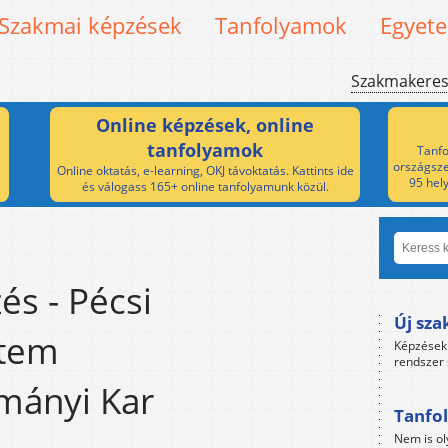
Szakmai képzések
Tanfolyamok
Egyet
Szakmakere
Online képzések, online
tanfolyamok
Tanfo
országsze
Online oktatás, e-learning, OKJ távoktatás. Kattints ide
95 hel
és válogass 165+ online tanfolyamunk közül.
és - Pécsi
Új sza
tem
Képzések 
rendszer 
mányi Kar
Tanfol
Nem is ol