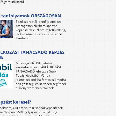
folyamunk közül.
 tanfolyamok ORSZÁGOSAN
Edző szeretnél lenni? Jelentkezz
országosan elérhető sportos
képzéseinkre. Nincs rejtett költség,
és kamatmentes részletekben is
fizethetsz!
LKOZÁSI TANÁCSADÓ KÉPZÉS
NE
Minőségi ONLINE oktatás
keretében most TÁPLÁLKOZÁSI
TANÁCSADÓ lehetsz a Stabil
Tudás jóvoltából. Várjuk
jelentkezésed, ha fontos számodra
az egészség, és szívesen segítenél
a környezetedben élőknek
pzést keresel?
ndítható, OKJ-t felváltó friss szakképesítések
lasztékban, 150+ helyszínen. Találd meg