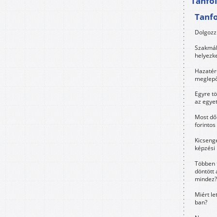
Tanfo
Tanf
Dolgozz 
Szakmák 
helyezk
Hazatérő
meglepő
Egyre t
az egye
Most dől
forintos
Kicsenge
képzési
Többen 
döntött 
mindez?
Miért le
ban?