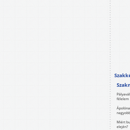
Szakké
Szak
Pályavá
félelem 
Ápolóna
nagyobb
Miért bu
elején?