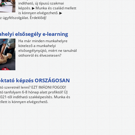
indítható, új típusú szakmai
képzés. ▶ Munka és család mellett
is könnyen elvégezhető. ▶
z ügyfélszolgálat. Érdeklődj!
elyi elsősegély e-learning
Ha már minden munkahelyre
kötelező a munkahelyi
elsősegélynyújtó, miért ne tanulnál
otthonról és élvezetesen?
oktató képzés ORSZÁGOSAN
tó szeretnél lenni? EZT IMÁDNI FOGOD!
tó tanfolyam 6-8 hónap alatt profiktól! ÚJ
021-től indítható szakképesítés. Munka és
llett is könnyen elvégezhető.