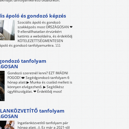
akmáját tanfolyamkereső oldalunkon.
lis ápoló és gondozó képzés
Szociális ápoló és gondozó
szakképzés most ORSZÁGOSAN ❤
9 ellenállhatatlan érvünkért
kattints a weboldalra, és érdeklődj
KÖTELEZETTSÉGMENTESEN
 ápoló és gondozó tanfolyamunkra. ⤵⤵⤵
gondozó tanfolyam
ÁGOSAN
Gondozó szeretnél lenni? EZT IMÁDNI
FOGOD! ❤️ Segédgondozó tanfolyam 6
hónap alatt ▶ Munka és család mellett is
könnyen elvégezhető. ▶ Segítőkész
ügyfélszolgálat. ❤ Érdeklődj most!
LANKÖZVETÍTŐ tanfolyam
ÁGOSAN
Ingatlanközvetítő tanfolyam pár
hónap alatt. ⚠ Ez már a 2021-től