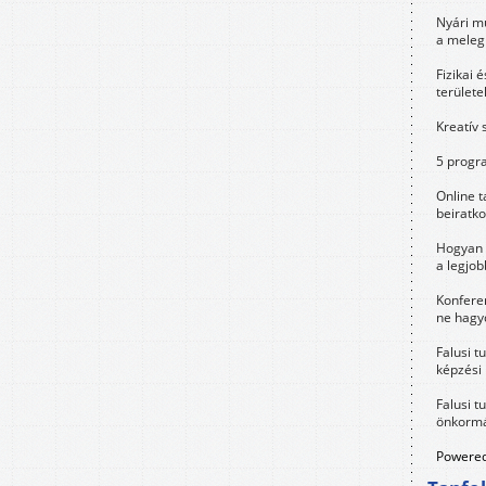
Nyári m
a meleg
Fizikai 
területe
Kreatív 
5 progra
Online t
beiratko
Hogyan 
a legjo
Konfere
ne hagyd
Falusi t
képzési
Falusi t
önkormá
Powered