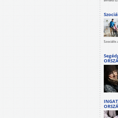
álmaid sz
Szociá
Szociális
Segéd
ORSZ
INGAT
ORSZ