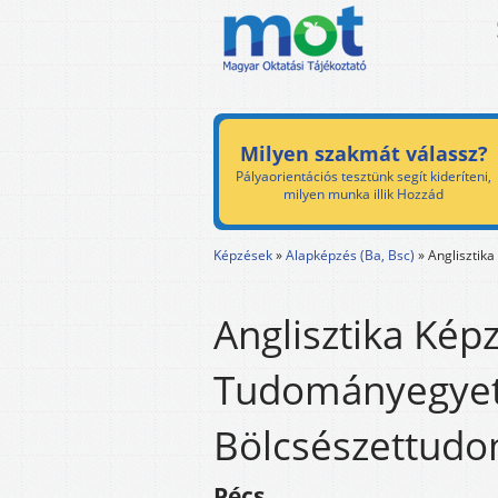
Milyen szakmát válassz?
Pályaorientációs tesztünk segít kideríteni,
milyen munka illik Hozzád
Képzések
»
Alapképzés (Ba, Bsc)
»
Anglisztika
Anglisztika Képz
Tudományegye
Bölcsészettudo
Pécs