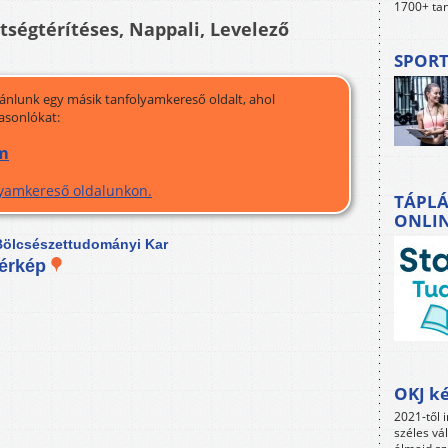
1700+ tan
ltségtérítéses, Nappali, Levelező
SPORT
jánlunk egy másik tanfolyamkereső oldalt, ahol
asonlókat:
am
olyamkereső oldalunkon.
TÁPLÁ
ONLI
ölcsészettudományi Kar
érkép
OKJ ké
2021-től i
széles vá