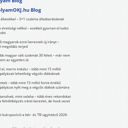
lyam Blog
olyamOKJ.hu Blog
állatokkal – 3+1 szakma állatbarátoknak
érettségi nélkül – ezekkel gyorsan el tudsz
edni
 magyarok ezrei keresnek új irányt –
 megoldás terjed
öbb magyar vált szakmát 30 felett – már nem
tem az egyetlen út
 el, merre indulsz – több mint 15 millió
 pályázati lehetőség végzős diákoknak
ttek – több mint 15 millió forint értékű
 pályázat nyílt meg a végzős diákok számára
tanulnak, mint valaha – több éves rekordokat
a felnőttképzés iránti kereslet, de hová vezet
tt kulcspozíció a bér- és TB-ügyintéző 2026-