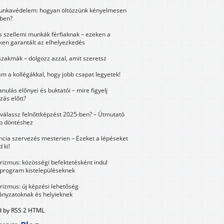
unkavédelem: hogyan öltözzünk kényelmesen
ben?
és szellemi munkák férfiaknak – ezeken a
ken garantált az elhelyezkedés
szakmák – dolgozz azzal, amit szeretsz
m a kollégákkal, hogy jobb csapat legyetek!
anulás előnyei és buktatói – mire figyelj
zás előtt?
válassz felnőttképzést 2025-ben? – Útmutató
bb döntéshez
ncia szervezés mesterien – Ezeket a lépéseket
 ki!
urizmus: közösségi befektetésként indul
 program kistelepüléseknek
urizmus: új képzési lehetőség
nyzatoknak és helyieknek
 by RSS 2 HTML