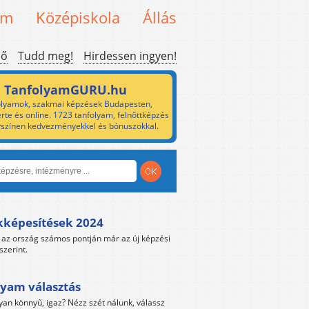
em
Középiskola
Állás
ső
Tudd meg!
Hirdessen ingyen!
TanfolyamGURU.hu
lyamok, szakmai képzések Budapesten,
rte és online. 1723 tanfolyam, felnőttképzés
yszínen kedvezményekkel és bónuszokkal.
kképesítések 2024
az ország számos pontján már az új képzési
szerint.
yam választás
yan könnyű, igaz? Nézz szét nálunk, válassz