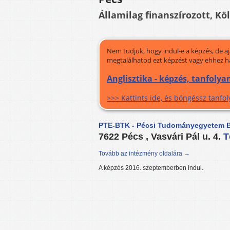
Államilag finanszírozott, Kö
Nem tudjuk, hogy indul-e a képzés, de a
megtalálhatod ezt képzést vagy ehhez h
Anglisztika - képzés, tanfoly
>>> Kattints ide, és böngéssz tanf
PTE-BTK - Pécsi Tudományegyetem B
7622 Pécs , Vasvári Pál u. 4.
T
Tovább az intézmény oldalára →
A képzés 2016. szeptemberben indul.