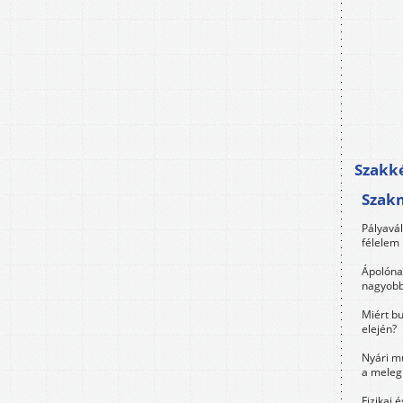
Szakké
Szak
Pályavá
félelem 
Ápolóna
nagyobb
Miért bu
elején?
Nyári m
a meleg
Fizikai 