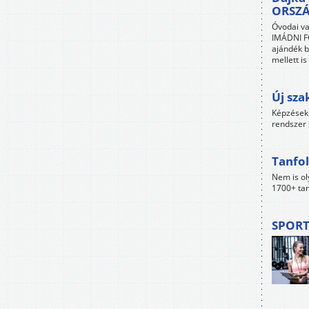
ORSZ
Óvodai va
IMÁDNI FO
ajándék b
mellett i
Új sza
Képzések 
rendszer 
Tanfol
Nem is ol
1700+ tan
SPORT