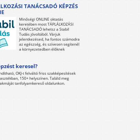
LKOZÁSI TANÁCSADÓ KÉPZÉS
NE
Minőségi ONLINE oktatás
keretében most TÁPLÁLKOZÁSI
TANÁCSADÓ lehetsz a Stabil
Tudás jóvoltából. Várjuk
jelentkezésed, ha fontos számodra
az egészség, és szívesen segítenél
a környezetedben élőknek
pzést keresel?
ndítható, OKJ-t felváltó friss szakképesítések
lasztékban, 150+ helyszínen. Találd meg
akmáját tanfolyamkereső oldalunkon.