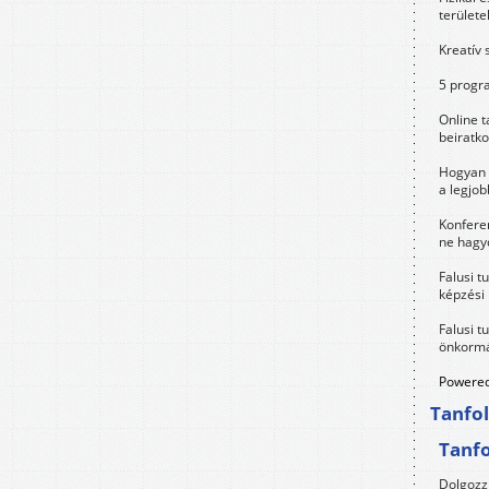
területe
Kreatív 
5 progra
Online t
beiratko
Hogyan 
a legjo
Konfere
ne hagyd
Falusi t
képzési
Falusi t
önkormá
Powered
Tanfo
Tanf
Dolgozz 