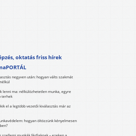
pzés, oktatás friss hírek
maPORTÁL
lasztás negyven után: hogyan válts szakmát
nélkül
k lenni ma: nélkülözhetetlen munka, egyre
 terhek
kik el a legtöbb vezetői kiválasztás már az
unkavédelem: hogyan öltözzünk kényelmesen
ben?
és szellemi munkák férfiaknak – ezeken a