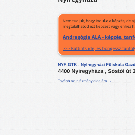
Nem tudjuk, hogy indul-e a képzés, de a
megtalálhatod ezt képzést vagy ehhez h
Andragógia ALA - képzés, tan
>>> Kattints ide, és böngéssz tanf
NYF-GTK - Nyíregyházi Főiskola Gaz
4400 Nyíregyháza , Sóstói út 
Tovább az intézmény oldalára →