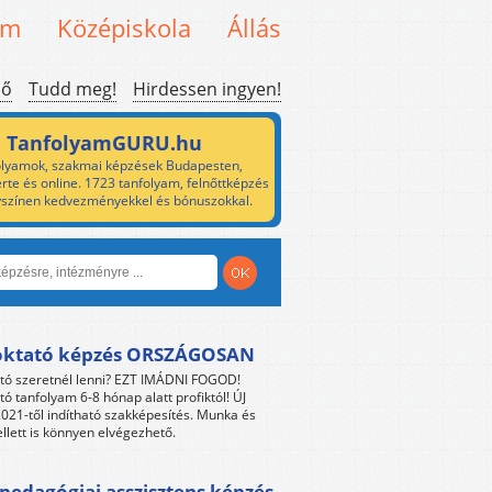
em
Középiskola
Állás
ső
Tudd meg!
Hirdessen ingyen!
TanfolyamGURU.hu
lyamok, szakmai képzések Budapesten,
rte és online. 1723 tanfolyam, felnőttképzés
yszínen kedvezményekkel és bónuszokkal.
oktató képzés ORSZÁGOSAN
tó szeretnél lenni? EZT IMÁDNI FOGOD!
tó tanfolyam 6-8 hónap alatt profiktól! ÚJ
021-től indítható szakképesítés. Munka és
llett is könnyen elvégezhető.
edagógiai asszisztens képzés