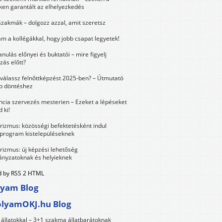
ken garantált az elhelyezkedés
szakmák – dolgozz azzal, amit szeretsz
m a kollégákkal, hogy jobb csapat legyetek!
anulás előnyei és buktatói – mire figyelj
zás előtt?
válassz felnőttképzést 2025-ben? – Útmutató
bb döntéshez
ncia szervezés mesterien – Ezeket a lépéseket
 ki!
urizmus: közösségi befektetésként indul
 program kistelepüléseknek
urizmus: új képzési lehetőség
nyzatoknak és helyieknek
 by RSS 2 HTML
lyam Blog
olyamOKJ.hu Blog
állatokkal – 3+1 szakma állatbarátoknak