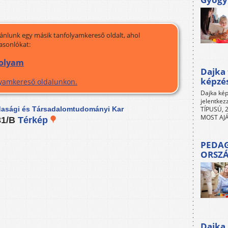
jánlunk egy másik tanfolyamkereső oldalt, ahol
asonlókat:
folyam
Dajka 
képzé
olyamkereső oldalunkon.
Dajka kép
jelentkez
TÍPUSÚ, 2
dasági és Társadalomtudományi Kar
MOST AJÁ
31/B
Térkép
PEDAG
ORSZ
Dajka 