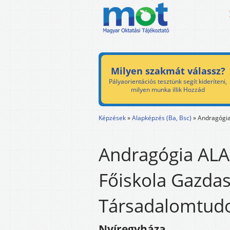
Milyen szakmát válassz?
Pályaorientációs tesztünk segít kideríteni,
milyen munka illik Hozzád
Képzések
»
Alapképzés (Ba, Bsc)
»
Andragógi
Andragógia ALA 
Főiskola Gazdas
Társadalomtud
Nyíregyháza