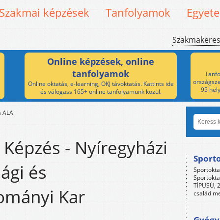
Szakmai képzések
Tanfolyamok
Egyet
Szakmakere
Online képzések, online
tanfolyamok
Tanfo
országsze
Online oktatás, e-learning, OKJ távoktatás. Kattints ide
95 hel
és válogass 165+ online tanfolyamunk közül.
a ALA
Képzés - Nyíregyházi
Sport
ági és
Sportokta
Sportokta
TÍPUSÚ, 2
ományi Kar
család me
Gyógyp