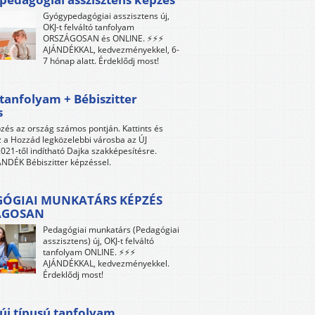
Gyógypedagógiai asszisztens új,
OKJ-t felváltó tanfolyam
ORSZÁGOSAN és ONLINE. ⚡⚡⚡
AJÁNDÉKKAL, kedvezményekkel, 6-
7 hónap alatt. Érdeklődj most!
tanfolyam + Bébiszitter
s
zés az ország számos pontján. Kattints és
z a Hozzád legközelebbi városba az ÚJ
021-től indítható Dajka szakképesítésre.
NDÉK Bébiszitter képzéssel.
ÓGIAI MUNKATÁRS KÉPZÉS
ÁGOSAN
Pedagógiai munkatárs (Pedagógiai
asszisztens) új, OKJ-t felváltó
tanfolyam ONLINE. ⚡⚡⚡
AJÁNDÉKKAL, kedvezményekkel.
Érdeklődj most!
új típusú tanfolyam