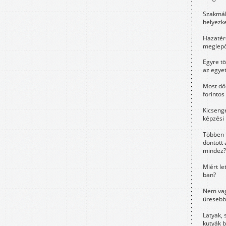
Szakmák 
helyezk
Hazatérő
meglepő
Egyre t
az egye
Most dől
forintos
Kicsenge
képzési
Többen 
döntött 
mindez?
Miért le
ban?
Nem vag
üresebb
Latyak, 
kutyák 