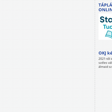
TÁPLÁ
ONLI
OKJ ké
2021-től i
széles vá
álmaid sz