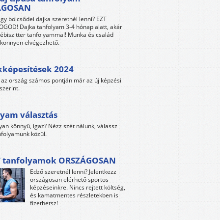
ÁGOSAN
gy bölcsődei dajka szeretnél lenni? EZT
GOD! Dajka tanfolyam 3-4 hónap alatt, akár
ébiszitter tanfolyammal! Munka és család
s könnyen elvégezhető.
kképesítések 2024
az ország számos pontján már az új képzési
szerint.
yam választás
yan könnyű, igaz? Nézz szét nálunk, válassz
folyamunk közül.
 tanfolyamok ORSZÁGOSAN
Edző szeretnél lenni? Jelentkezz
országosan elérhető sportos
képzéseinkre. Nincs rejtett költség,
és kamatmentes részletekben is
fizethetsz!