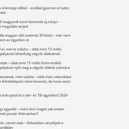
érettségi nélkül – ezekkel gyorsan el tudsz
edni
 magyarok ezrei keresnek új irányt –
 megoldás terjed
öbb magyar vált szakmát 30 felett – már nem
tem az egyetlen út
 el, merre indulsz – több mint 15 millió
 pályázati lehetőség végzős diákoknak
ttek – több mint 15 millió forint értékű
 pályázat nyílt meg a végzős diákok számára
tanulnak, mint valaha – több éves rekordokat
a felnőttképzés iránti kereslet, de hová vezet
tt kulcspozíció a bér- és TB-ügyintéző 2026-
y egyedül – miért érzi magát sok ember
nek január–februárban?
sár, sózott utak – láthatatlan veszélyek a
bundáján