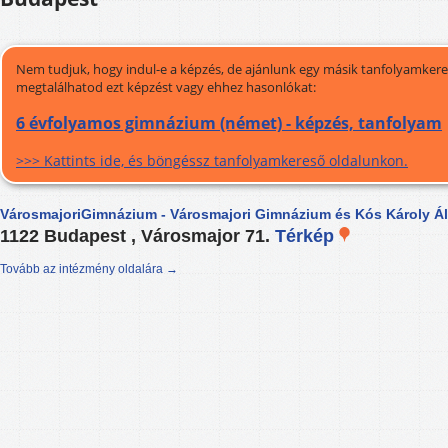
Nem tudjuk, hogy indul-e a képzés, de ajánlunk egy másik tanfolyamkeres
megtalálhatod ezt képzést vagy ehhez hasonlókat:
6 évfolyamos gimnázium (német) - képzés, tanfolyam
>>> Kattints ide, és böngéssz tanfolyamkereső oldalunkon.
VárosmajoriGimnázium - Városmajori Gimnázium és Kós Károly Ál
1122 Budapest , Városmajor 71.
Térkép
Tovább az intézmény oldalára →