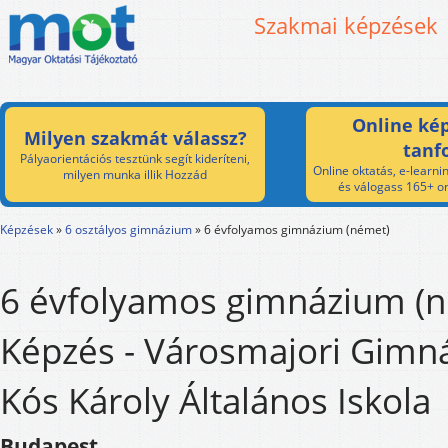
Szakmai képzések
Online kép
Milyen szakmát válassz?
tanf
Pályaorientációs tesztünk segít kideríteni,
Online oktatás, e-learnin
milyen munka illik Hozzád
és válogass 165+ on
Képzések
»
6 osztályos gimnázium
»
6 évfolyamos gimnázium (német)
6 évfolyamos gimnázium (
Képzés - Városmajori Gimn
Kós Károly Általános Iskola
Budapest