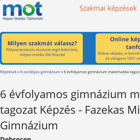
Szakmai képzések
Online kép
Milyen szakmát válassz?
tanf
Pályaorientációs tesztünk segít kideríteni,
Online oktatás, e-learnin
milyen munka illik Hozzád
és válogass 165+ on
Képzések
»
6 osztályos gimnázium
»
6 évfolyamos gimnázium matematika tagoz
6 évfolyamos gimnázium m
tagozat Képzés - Fazekas M
Gimnázium
Debrecen