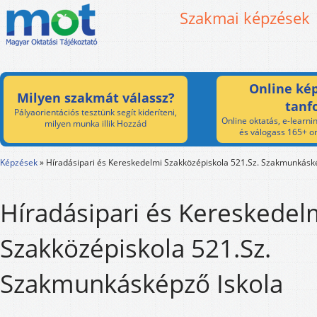
Szakmai képzések
Online kép
Milyen szakmát válassz?
tanf
Pályaorientációs tesztünk segít kideríteni,
Online oktatás, e-learnin
milyen munka illik Hozzád
és válogass 165+ on
Képzések
»
Híradásipari és Kereskedelmi Szakközépiskola 521.Sz. Szakmunkásk
Híradásipari és Kereskedel
Szakközépiskola 521.Sz.
Szakmunkásképző Iskola