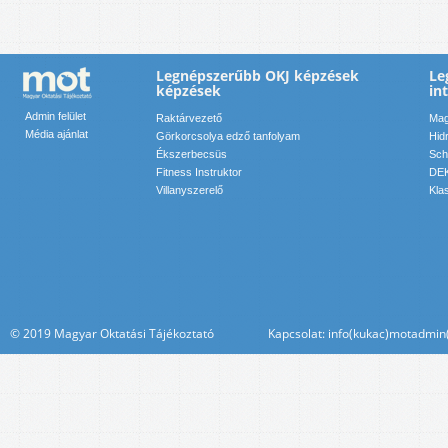
Legnépszerűbb OKJ képzések
Le
képzések
in
Admin felület
Raktárvezető
Mag
Média ajánlat
Görkorcsolya edző tanfolyam
Hid
Ékszerbecsüs
Sch
Fitness Instruktor
DEK
Villanyszerelő
Kla
© 2019 Magyar Oktatási Tájékoztató Kapcsolat: info(kukac)motadmin(