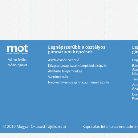
Legnépszerűbb 8 osztályos
Le
gimnázium képzések
gi
Admin felület
Asztalosipari szerelő
Baj
Média ajánlat
Közgazdasági szakközépiskola képzés
Bár
Spe
Állattartó telepi munkás
Köz
Varrómunkás
Tan
Négyévfolyamos gimnázium emelt szintű
Ara
Sza
Eur
Kom
© 2019 Magyar Oktatási Tájékoztató Kapcsolat: info(kukac)motadmin(