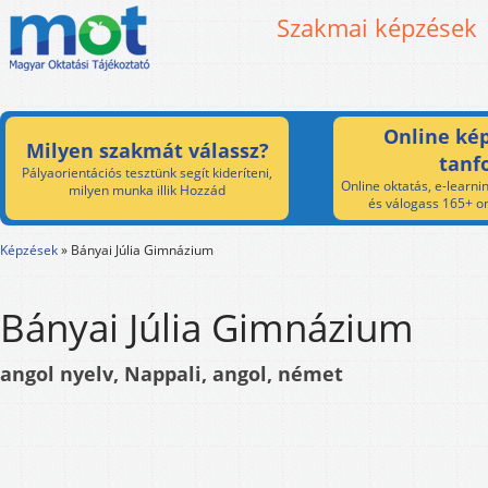
Szakmai képzések
Online kép
Milyen szakmát válassz?
tanf
Pályaorientációs tesztünk segít kideríteni,
Online oktatás, e-learnin
milyen munka illik Hozzád
és válogass 165+ on
Képzések
»
Bányai Júlia Gimnázium
Bányai Júlia Gimnázium
angol nyelv, Nappali, angol, német