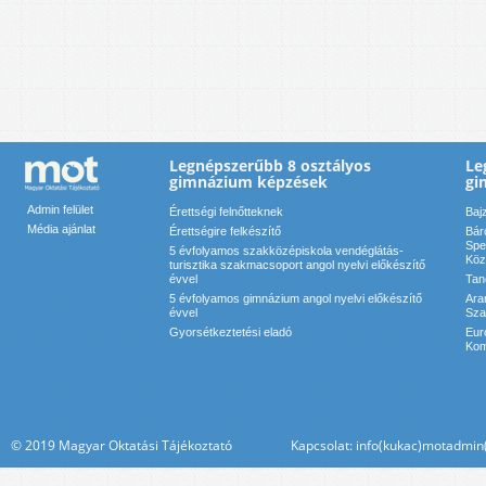
Legnépszerűbb 8 osztályos
Le
gimnázium képzések
gi
Admin felület
Érettségi felnőtteknek
Baj
Média ajánlat
Érettségire felkészítő
Bár
Spe
5 évfolyamos szakközépiskola vendéglátás-
Köz
turisztika szakmacsoport angol nyelvi előkészítő
évvel
Tan
5 évfolyamos gimnázium angol nyelvi előkészítő
Ara
évvel
Sza
Gyorsétkeztetési eladó
Eur
Kom
© 2019 Magyar Oktatási Tájékoztató Kapcsolat: info(kukac)motadmin(