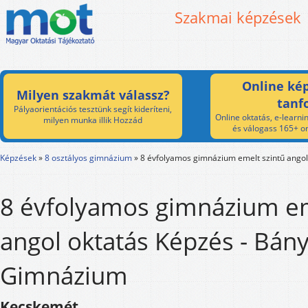
Szakmai képzések
Online kép
Milyen szakmát válassz?
tanf
Pályaorientációs tesztünk segít kideríteni,
Online oktatás, e-learnin
milyen munka illik Hozzád
és válogass 165+ on
Képzések
»
8 osztályos gimnázium
»
8 évfolyamos gimnázium emelt szintű angol
8 évfolyamos gimnázium em
angol oktatás Képzés - Bánya
Gimnázium
Kecskemét