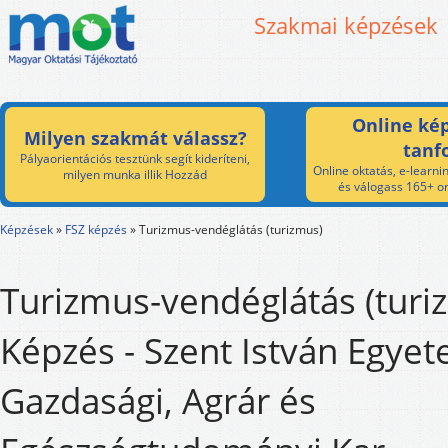
Szakmai képzések
Online kép
Milyen szakmát válassz?
tanf
Pályaorientációs tesztünk segít kideríteni,
Online oktatás, e-learnin
milyen munka illik Hozzád
és válogass 165+ on
Képzések
»
FSZ képzés
»
Turizmus-vendéglátás (turizmus)
Turizmus-vendéglátás (turi
Képzés - Szent István Egye
Gazdasági, Agrár és