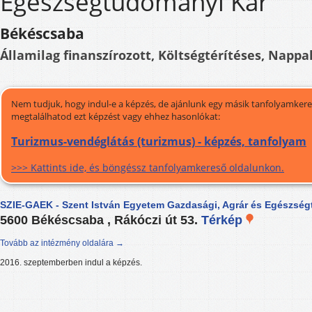
Egészségtudományi Kar
Békéscsaba
Államilag finanszírozott, Költségtérítéses, Nappal
Nem tudjuk, hogy indul-e a képzés, de ajánlunk egy másik tanfolyamkeres
megtalálhatod ezt képzést vagy ehhez hasonlókat:
Turizmus-vendéglátás (turizmus) - képzés, tanfolyam
>>> Kattints ide, és böngéssz tanfolyamkereső oldalunkon.
SZIE-GAEK - Szent István Egyetem Gazdasági, Agrár és Egészsé
5600 Békéscsaba , Rákóczi út 53.
Térkép
Tovább az intézmény oldalára →
2016. szeptemberben indul a képzés.