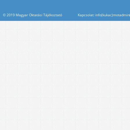
© 2019 Magyar Oktatási Tájékoztató Kapcsolat: info(kukac)motadmin(