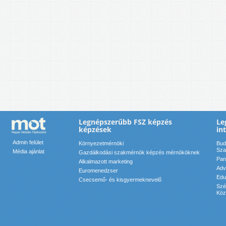
Legnépszerűbb FSZ képzés
Le
képzések
in
Admin felület
Környezetmérnöki
Bud
Sza
Média ajánlat
Gazdálkodási szakmérnök képzés mérnököknek
Pan
Alkalmazott marketing
Adv
Euromenedzser
Edu
Csecsemő- és kisgyermeknevelő
Szé
Köz