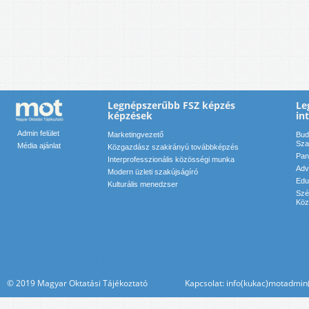
Legnépszerűbb FSZ képzés
Le
képzések
in
Admin felület
Marketingvezető
Bud
Sza
Média ajánlat
Közgazdász szakirányú továbbképzés
Pan
Interprofesszionális közösségi munka
Adv
Modern üzleti szakújságíró
Edu
Kulturális menedzser
Szé
Köz
© 2019 Magyar Oktatási Tájékoztató Kapcsolat: info(kukac)motadmin(