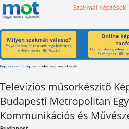
Szakmai képzések
Online kép
Milyen szakmát válassz?
tanf
Pályaorientációs tesztünk segít kideríteni,
Online oktatás, e-learnin
milyen munka illik Hozzád
és válogass 165+ on
Képzések
»
FSZ képzés
»
Televíziós műsorkészítő
Televíziós műsorkészítő Kép
Budapesti Metropolitan Eg
Kommunikációs és Művésze
Budapest