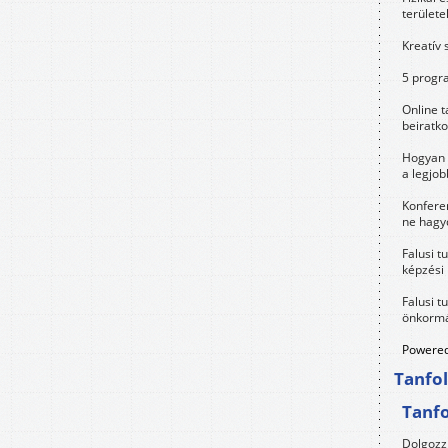
területe
Kreatív 
5 progra
Online t
beiratko
Hogyan 
a legjo
Konfere
ne hagyd
Falusi t
képzési
Falusi t
önkormá
Powered
Tanfo
Tanf
Dolgozz 