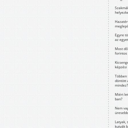
Szakmák 
helyezk
Hazatérő
meglepő
Egyre t
az egye
Most dől
forintos
Kicsenge
képzési
Többen 
döntött 
mindez?
Miért le
ban?
Nem vag
üresebb
Latyak, 
kutyák 