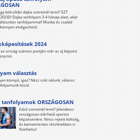
ÁGOSAN
gy bölcsődei dajka szeretnél lenni? EZT
GOD! Dajka tanfolyam 3-4 hónap alatt, akár
ébiszitter tanfolyammal! Munka és család
s könnyen elvégezhető.
kképesítések 2024
az ország számos pontján már az új képzési
szerint.
yam választás
yan könnyű, igaz? Nézz szét nálunk, válassz
folyamunk közül.
 tanfolyamok ORSZÁGOSAN
Edző szeretnél lenni? Jelentkezz
országosan elérhető sportos
képzéseinkre. Nincs rejtett költség,
és kamatmentes részletekben is
fizethetsz!