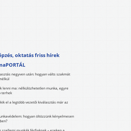
pzés, oktatás friss hírek
maPORTÁL
lasztás negyven után: hogyan válts szakmát
nélkül
k lenni ma: nélkülözhetetlen munka, egyre
 terhek
kik el a legtöbb vezetői kiválasztás már az
unkavédelem: hogyan öltözzünk kényelmesen
ben?
és szellemi munkák férfiaknak – ezeken a