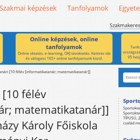
Szakmai képzések
Tanfolyamok
Egyet
Szakmakere
Online képzések, online
tanfolyamok
Tanfo
országsze
Online oktatás, e-learning, OKJ távoktatás. Kattints ide
95 hel
és válogass 165+ online tanfolyamunk közül.
anári [10 félév [informatikatanár; matematikatanár]]
 [10 félév
Sport
ár; matematikatanár]]
Sportokta
Sportokta
TÍPUSÚ, 2
házy Károly Főiskola
család me
Gyógyp