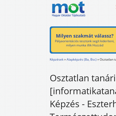
Milyen szakmát válassz?
Pályaorientációs tesztünk segít kideríteni,
milyen munka illik Hozzád
Képzések
»
Alapképzés (Ba, Bsc)
»
Osztatlan t
Osztatlan tanári
[informatikatan
Képzés - Eszter