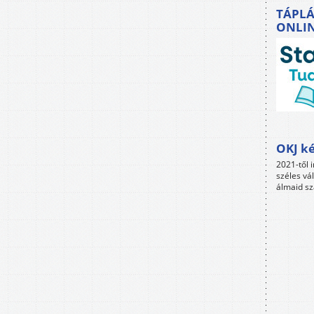
TÁPLÁ
ONLI
OKJ ké
2021-től i
széles vá
álmaid sz