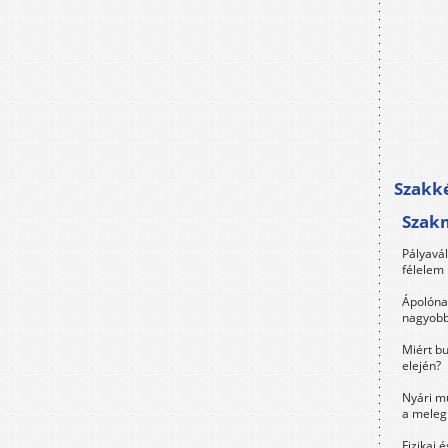
Szakké
Szak
Pályavá
félelem 
Ápolóna
nagyobb
Miért bu
elején?
Nyári m
a meleg
Fizikai 