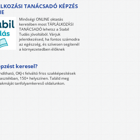
LKOZÁSI TANÁCSADÓ KÉPZÉS
NE
Minőségi ONLINE oktatás
keretében most TÁPLÁLKOZÁSI
TANÁCSADÓ lehetsz a Stabil
Tudás jóvoltából. Várjuk
jelentkezésed, ha fontos számodra
az egészség, és szívesen segítenél
a környezetedben élőknek
pzést keresel?
ndítható, OKJ-t felváltó friss szakképesítések
lasztékban, 150+ helyszínen. Találd meg
akmáját tanfolyamkereső oldalunkon.