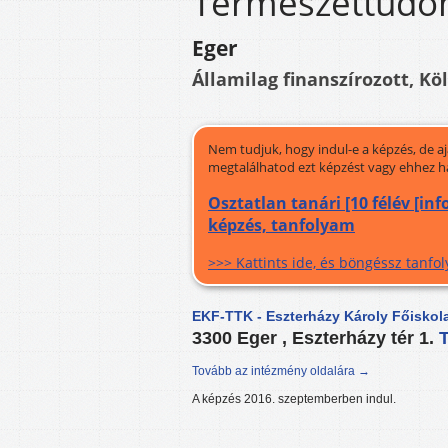
Természettudo
Eger
Államilag finanszírozott, Kö
Nem tudjuk, hogy indul-e a képzés, de a
megtalálhatod ezt képzést vagy ehhez h
Osztatlan tanári [10 félév [i
képzés, tanfolyam
>>> Kattints ide, és böngéssz tanf
EKF-TTK - Eszterházy Károly Főisko
3300 Eger , Eszterházy tér 1.
Tovább az intézmény oldalára →
A képzés 2016. szeptemberben indul.