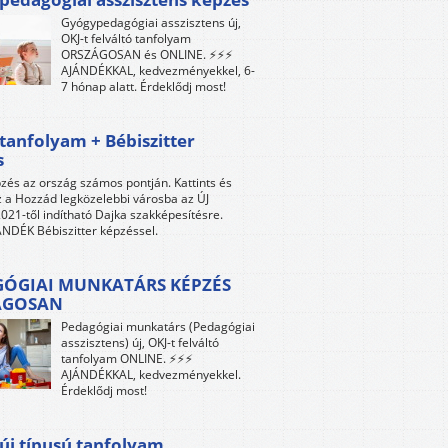
Gyógypedagógiai asszisztens új,
OKJ-t felváltó tanfolyam
ORSZÁGOSAN és ONLINE. ⚡⚡⚡
AJÁNDÉKKAL, kedvezményekkel, 6-
7 hónap alatt. Érdeklődj most!
tanfolyam + Bébiszitter
s
zés az ország számos pontján. Kattints és
z a Hozzád legközelebbi városba az ÚJ
021-től indítható Dajka szakképesítésre.
NDÉK Bébiszitter képzéssel.
ÓGIAI MUNKATÁRS KÉPZÉS
ÁGOSAN
Pedagógiai munkatárs (Pedagógiai
asszisztens) új, OKJ-t felváltó
tanfolyam ONLINE. ⚡⚡⚡
AJÁNDÉKKAL, kedvezményekkel.
Érdeklődj most!
új típusú tanfolyam