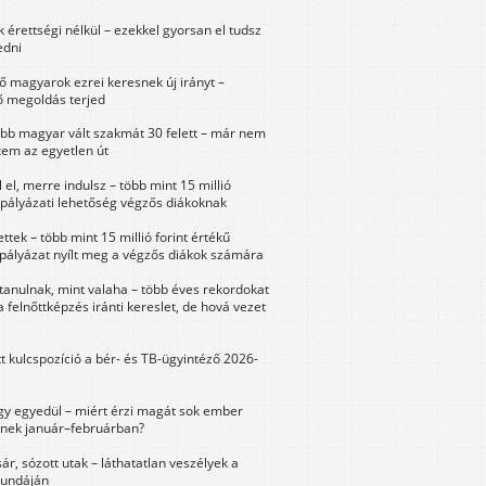
érettségi nélkül – ezekkel gyorsan el tudsz
edni
 magyarok ezrei keresnek új irányt –
 megoldás terjed
öbb magyar vált szakmát 30 felett – már nem
tem az egyetlen út
 el, merre indulsz – több mint 15 millió
 pályázati lehetőség végzős diákoknak
ttek – több mint 15 millió forint értékű
 pályázat nyílt meg a végzős diákok számára
tanulnak, mint valaha – több éves rekordokat
a felnőttképzés iránti kereslet, de hová vezet
tt kulcspozíció a bér- és TB-ügyintéző 2026-
y egyedül – miért érzi magát sok ember
nek január–februárban?
sár, sózott utak – láthatatlan veszélyek a
bundáján