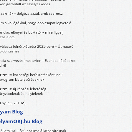
ken garantált az elhelyezkedés
szakmák – dolgozz azzal, amit szeretsz
m a kollégákkal, hogy jobb csapat legyetek!
anulás előnyei és buktatói – mire figyelj
zás előtt?
válassz felnőttképzést 2025-ben? – Útmutató
bb döntéshez
ncia szervezés mesterien – Ezeket a lépéseket
 ki!
urizmus: közösségi befektetésként indul
 program kistelepüléseknek
urizmus: új képzési lehetőség
nyzatoknak és helyieknek
 by RSS 2 HTML
lyam Blog
olyamOKJ.hu Blog
állatokkal – 3+1 szakma állatbarátoknak