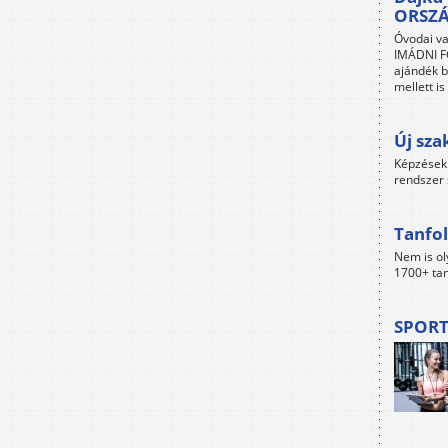
ORSZ
Óvodai va
IMÁDNI FO
ajándék b
mellett i
Új sza
Képzések 
rendszer 
Tanfol
Nem is ol
1700+ tan
SPORT