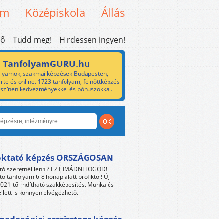
em
Középiskola
Állás
ső
Tudd meg!
Hirdessen ingyen!
TanfolyamGURU.hu
lyamok, szakmai képzések Budapesten,
rte és online. 1723 tanfolyam, felnőttképzés
yszínen kedvezményekkel és bónuszokkal.
oktató képzés ORSZÁGOSAN
tó szeretnél lenni? EZT IMÁDNI FOGOD!
tó tanfolyam 6-8 hónap alatt profiktól! ÚJ
021-től indítható szakképesítés. Munka és
llett is könnyen elvégezhető.
edagógiai asszisztens képzés