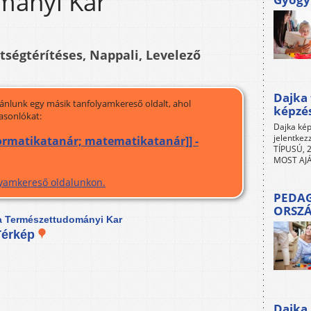
mányi Kar
ltségtérítéses, Nappali, Levelező
Dajka 
jánlunk egy másik tanfolyamkereső oldalt, ahol
képzé
asonlókat:
Dajka kép
jelentkez
nformatikatanár; matematikatanár]] -
TÍPUSÚ, 2
MOST AJÁ
olyamkereső oldalunkon.
PEDAG
ORSZ
la Természettudományi Kar
Térkép
Dajka 