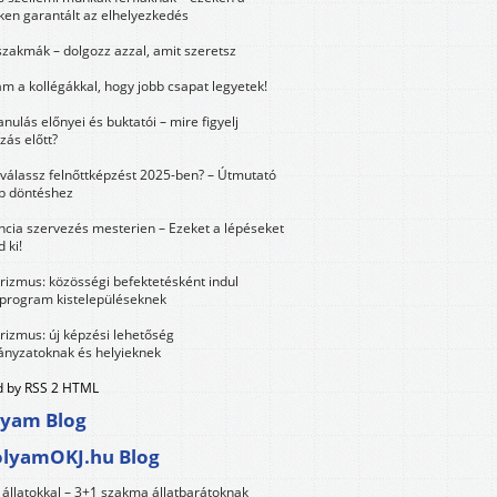
ken garantált az elhelyezkedés
szakmák – dolgozz azzal, amit szeretsz
m a kollégákkal, hogy jobb csapat legyetek!
anulás előnyei és buktatói – mire figyelj
zás előtt?
válassz felnőttképzést 2025-ben? – Útmutató
bb döntéshez
ncia szervezés mesterien – Ezeket a lépéseket
 ki!
urizmus: közösségi befektetésként indul
 program kistelepüléseknek
urizmus: új képzési lehetőség
nyzatoknak és helyieknek
 by RSS 2 HTML
lyam Blog
olyamOKJ.hu Blog
állatokkal – 3+1 szakma állatbarátoknak