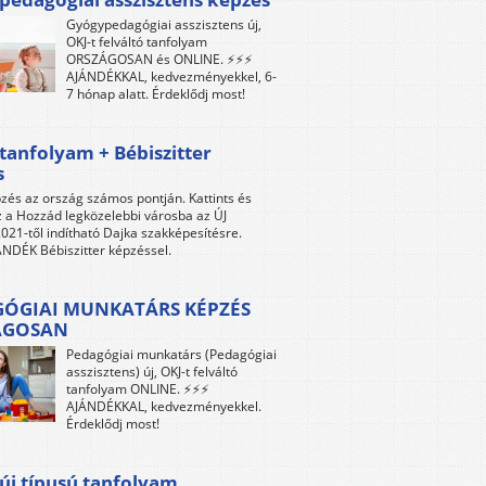
Gyógypedagógiai asszisztens új,
OKJ-t felváltó tanfolyam
ORSZÁGOSAN és ONLINE. ⚡⚡⚡
AJÁNDÉKKAL, kedvezményekkel, 6-
7 hónap alatt. Érdeklődj most!
tanfolyam + Bébiszitter
s
zés az ország számos pontján. Kattints és
z a Hozzád legközelebbi városba az ÚJ
021-től indítható Dajka szakképesítésre.
NDÉK Bébiszitter képzéssel.
ÓGIAI MUNKATÁRS KÉPZÉS
ÁGOSAN
Pedagógiai munkatárs (Pedagógiai
asszisztens) új, OKJ-t felváltó
tanfolyam ONLINE. ⚡⚡⚡
AJÁNDÉKKAL, kedvezményekkel.
Érdeklődj most!
új típusú tanfolyam