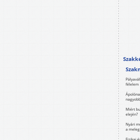
Szakké
Szak
Pályavá
félelem 
Ápolóna
nagyobb
Miért bu
elején?
Nyári m
a meleg
Fizikai 