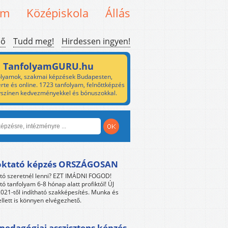
em
Középiskola
Állás
ső
Tudd meg!
Hirdessen ingyen!
TanfolyamGURU.hu
lyamok, szakmai képzések Budapesten,
rte és online. 1723 tanfolyam, felnőttképzés
yszínen kedvezményekkel és bónuszokkal.
oktató képzés ORSZÁGOSAN
tó szeretnél lenni? EZT IMÁDNI FOGOD!
tó tanfolyam 6-8 hónap alatt profiktól! ÚJ
021-től indítható szakképesítés. Munka és
llett is könnyen elvégezhető.
edagógiai asszisztens képzés