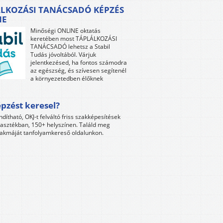
LKOZÁSI TANÁCSADÓ KÉPZÉS
NE
Minőségi ONLINE oktatás
keretében most TÁPLÁLKOZÁSI
TANÁCSADÓ lehetsz a Stabil
Tudás jóvoltából. Várjuk
jelentkezésed, ha fontos számodra
az egészség, és szívesen segítenél
a környezetedben élőknek
pzést keresel?
ndítható, OKJ-t felváltó friss szakképesítések
lasztékban, 150+ helyszínen. Találd meg
akmáját tanfolyamkereső oldalunkon.