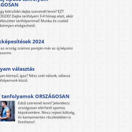
ÁGOSAN
gy bölcsődei dajka szeretnél lenni? EZT
GOD! Dajka tanfolyam 3-4 hónap alatt, akár
ébiszitter tanfolyammal! Munka és család
s könnyen elvégezhető.
kképesítések 2024
az ország számos pontján már az új képzési
szerint.
yam választás
yan könnyű, igaz? Nézz szét nálunk, válassz
folyamunk közül.
 tanfolyamok ORSZÁGOSAN
Edző szeretnél lenni? Jelentkezz
országosan elérhető sportos
képzéseinkre. Nincs rejtett költség,
és kamatmentes részletekben is
fizethetsz!