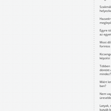
Szakmák 
helyezk
Hazatérő
meglepő
Egyre t
az egye
Most dől
forintos
Kicsenge
képzési
Többen 
döntött 
mindez?
Miért le
ban?
Nem vag
üresebb
Latyak, 
kutyák 