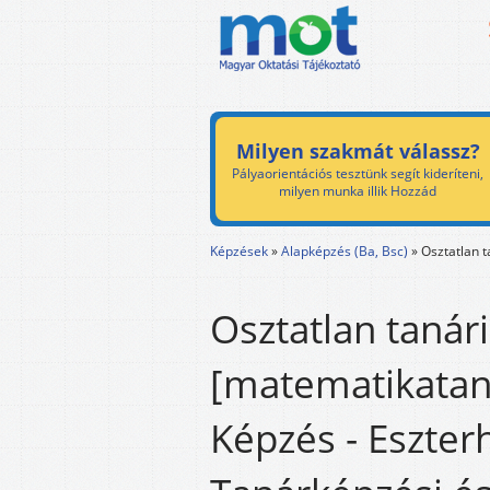
Milyen szakmát válassz?
Pályaorientációs tesztünk segít kideríteni,
milyen munka illik Hozzád
Képzések
»
Alapképzés (Ba, Bsc)
»
Osztatlan t
Osztatlan tanári
[matematikataná
Képzés - Eszter