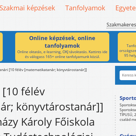
Szakmai képzések
Tanfolyamok
Egyet
Szakmakere
Online képzések, online
tanfolyamok
Tanfo
országsze
Online oktatás, e-learning, OKJ távoktatás. Kattints ide
95 hel
és válogass 165+ online tanfolyamunk közül.
anári [10 félév [matematikatanár; könyvtárostanár]]
 [10 félév
Sport
r; könyvtárostanár]]
Sportokta
Sportokta
TÍPUSÚ, 2
házy Károly Főiskola
család me
Gyógyp