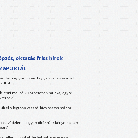
pzés, oktatás friss hírek
maPORTÁL
lasztás negyven után: hogyan válts szakmát
nélkül
k lenni ma: nélkülözhetetlen munka, egyre
 terhek
kik el a legtöbb vezetői kiválasztás már az
unkavédelem: hogyan öltözzünk kényelmesen
ben?
és szellemi munkák férfiaknak – ezeken a