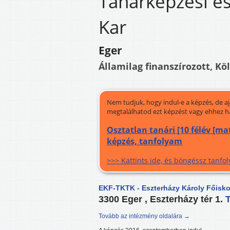
Tanárképzési és
Kar
Eger
Államilag finanszírozott, Kö
Nem tudjuk, hogy indul-e a képzés, de a
megtalálhatod ezt képzést vagy ehhez h
Osztatlan tanári [10 félév [m
képzés, tanfolyam
>>> Kattints ide, és böngéssz tanf
EKF-TKTK - Eszterházy Károly Főisko
3300 Eger , Eszterházy tér 1.
Tovább az intézmény oldalára →