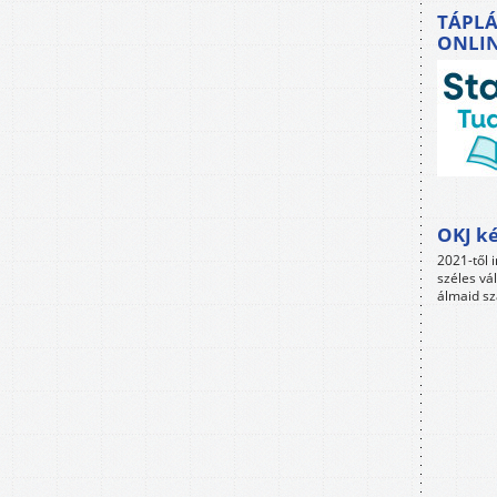
TÁPLÁ
ONLI
OKJ ké
2021-től i
széles vá
álmaid sz