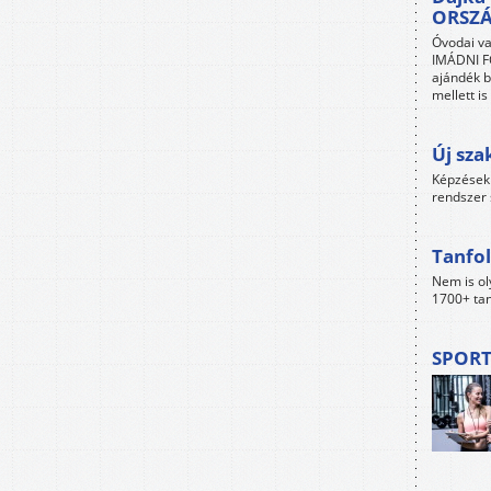
ORSZ
Óvodai va
IMÁDNI FO
ajándék b
mellett i
Új sza
Képzések 
rendszer 
Tanfol
Nem is ol
1700+ tan
SPORT