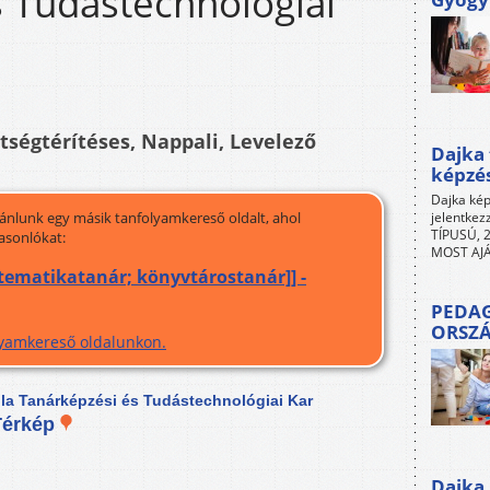
 Tudástechnológiai
ltségtérítéses, Nappali, Levelező
Dajka 
képzé
Dajka kép
jánlunk egy másik tanfolyamkereső oldalt, ahol
jelentkez
TÍPUSÚ, 2
asonlókat:
MOST AJÁ
atematikatanár; könyvtárostanár]] -
PEDAG
ORSZ
olyamkereső oldalunkon.
la Tanárképzési és Tudástechnológiai Kar
Térkép
Dajka 