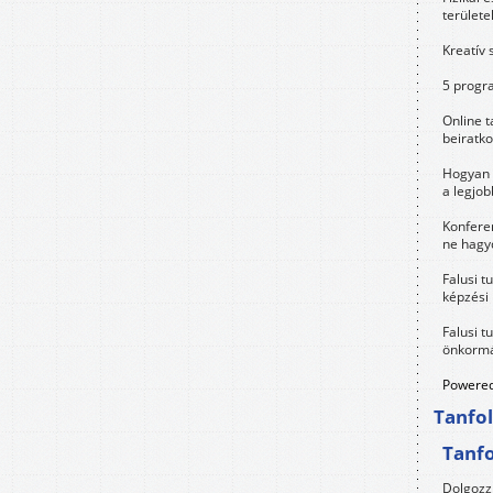
területe
Kreatív 
5 progra
Online t
beiratko
Hogyan 
a legjo
Konfere
ne hagyd
Falusi t
képzési
Falusi t
önkormá
Powered
Tanfo
Tanf
Dolgozz 