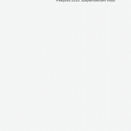
A képzés 2016. szeptemberben indul.