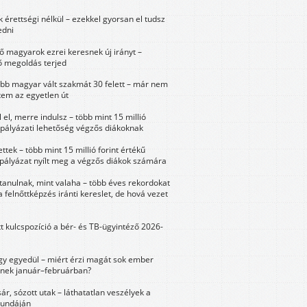
érettségi nélkül – ezekkel gyorsan el tudsz
edni
 magyarok ezrei keresnek új irányt –
 megoldás terjed
öbb magyar vált szakmát 30 felett – már nem
tem az egyetlen út
 el, merre indulsz – több mint 15 millió
 pályázati lehetőség végzős diákoknak
ttek – több mint 15 millió forint értékű
 pályázat nyílt meg a végzős diákok számára
tanulnak, mint valaha – több éves rekordokat
a felnőttképzés iránti kereslet, de hová vezet
tt kulcspozíció a bér- és TB-ügyintéző 2026-
y egyedül – miért érzi magát sok ember
nek január–februárban?
sár, sózott utak – láthatatlan veszélyek a
bundáján