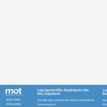
Legnépszerűbb Alapképzés (Ba,
Le
Bsc) képzések
Bs
Admin felület
Gazdálkodási szakmérnök képzés mérnököknek
Adv
Média ajánlat
Euromenedzser
Eöt