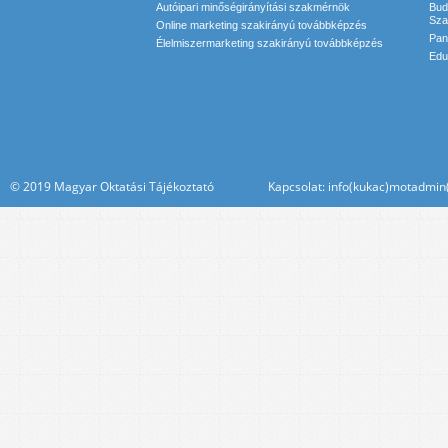
Autóipari minőségirányítási szakmérnök
Bud
Sza
Online marketing szakirányú továbbképzés
Pan
Élelmiszermarketing szakirányú továbbképzés
Edu
© 2019 Magyar Oktatási Tájékoztató Kapcsolat: info(kukac)motadmin(