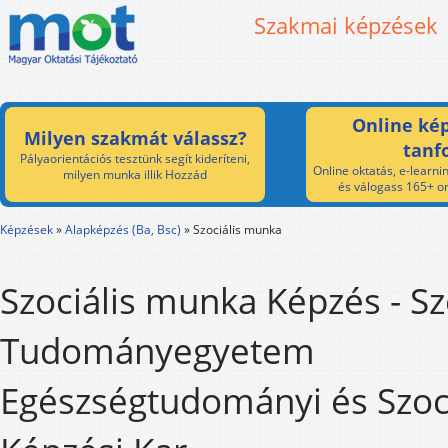
Szakmai képzések
Online kép
Milyen szakmát válassz?
tanf
Pályaorientációs tesztünk segít kideríteni,
Online oktatás, e-learnin
milyen munka illik Hozzád
és válogass 165+ on
Képzések
»
Alapképzés (Ba, Bsc)
»
Szociális munka
Szociális munka Képzés - S
Tudományegyetem
Egészségtudományi és Szoci