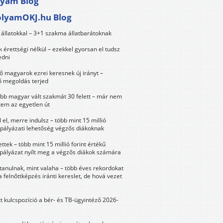
lyam Blog
olyamOKJ.hu Blog
állatokkal – 3+1 szakma állatbarátoknak
érettségi nélkül – ezekkel gyorsan el tudsz
edni
 magyarok ezrei keresnek új irányt –
 megoldás terjed
öbb magyar vált szakmát 30 felett – már nem
tem az egyetlen út
 el, merre indulsz – több mint 15 millió
 pályázati lehetőség végzős diákoknak
ttek – több mint 15 millió forint értékű
 pályázat nyílt meg a végzős diákok számára
tanulnak, mint valaha – több éves rekordokat
a felnőttképzés iránti kereslet, de hová vezet
tt kulcspozíció a bér- és TB-ügyintéző 2026-