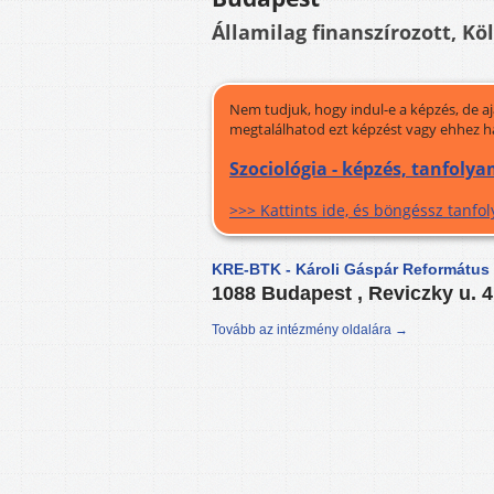
Államilag finanszírozott, Kö
Nem tudjuk, hogy indul-e a képzés, de a
megtalálhatod ezt képzést vagy ehhez h
Szociológia - képzés, tanfoly
>>> Kattints ide, és böngéssz tanf
KRE-BTK - Károli Gáspár Református
1088 Budapest , Reviczky u. 
Tovább az intézmény oldalára →