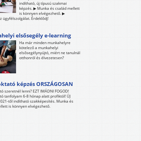
indítható, új típusú szakmai
képzés. ▶ Munka és család mellett
is könnyen elvégezhető. ▶
z ügyfélszolgálat. Érdeklődj!
elyi elsősegély e-learning
Ha már minden munkahelyre
kötelező a munkahelyi
elsősegélynyújtó, miért ne tanulnál
otthonról és élvezetesen?
oktató képzés ORSZÁGOSAN
tó szeretnél lenni? EZT IMÁDNI FOGOD!
tó tanfolyam 6-8 hónap alatt profiktól! ÚJ
021-től indítható szakképesítés. Munka és
llett is könnyen elvégezhető.