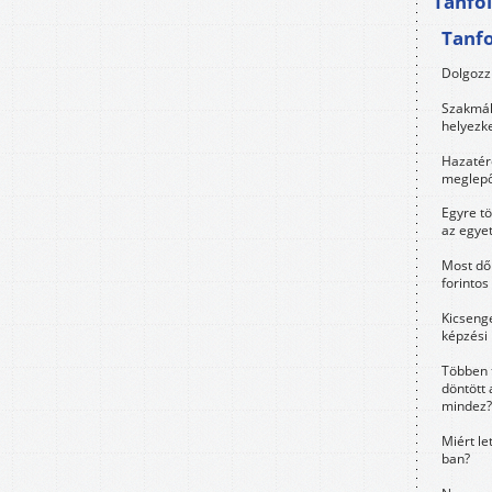
Tanfo
Tanf
Dolgozz 
Szakmák 
helyezk
Hazatérő
meglepő
Egyre t
az egye
Most dől
forintos
Kicsenge
képzési
Többen 
döntött 
mindez?
Miért le
ban?