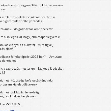
unkavédelem: hogyan öltözzünk kényelmesen
ben?
és szellemi munkák férfiaknak – ezeken a
ken garantált az elhelyezkedés
szakmák – dolgozz azzal, amit szeretsz
m a kollégákkal, hogy jobb csapat legyetek!
anulás előnyei és buktatói – mire figyelj
zás előtt?
válassz felnőttképzést 2025-ben? – Útmutató
bb döntéshez
ncia szervezés mesterien – Ezeket a lépéseket
 ki!
urizmus: közösségi befektetésként indul
 program kistelepüléseknek
urizmus: új képzési lehetőség
nyzatoknak és helyieknek
 by RSS 2 HTML