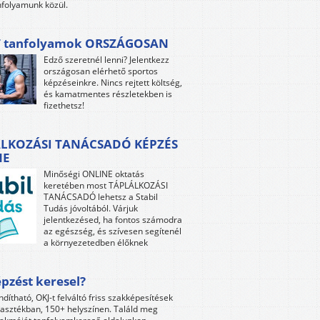
folyamunk közül.
 tanfolyamok ORSZÁGOSAN
Edző szeretnél lenni? Jelentkezz
országosan elérhető sportos
képzéseinkre. Nincs rejtett költség,
és kamatmentes részletekben is
fizethetsz!
LKOZÁSI TANÁCSADÓ KÉPZÉS
NE
Minőségi ONLINE oktatás
keretében most TÁPLÁLKOZÁSI
TANÁCSADÓ lehetsz a Stabil
Tudás jóvoltából. Várjuk
jelentkezésed, ha fontos számodra
az egészség, és szívesen segítenél
a környezetedben élőknek
pzést keresel?
ndítható, OKJ-t felváltó friss szakképesítések
lasztékban, 150+ helyszínen. Találd meg