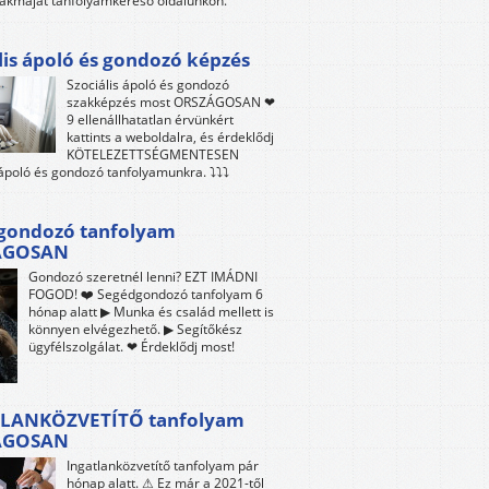
akmáját tanfolyamkereső oldalunkon.
lis ápoló és gondozó képzés
Szociális ápoló és gondozó
szakképzés most ORSZÁGOSAN ❤
9 ellenállhatatlan érvünkért
kattints a weboldalra, és érdeklődj
KÖTELEZETTSÉGMENTESEN
 ápoló és gondozó tanfolyamunkra. ⤵⤵⤵
gondozó tanfolyam
ÁGOSAN
Gondozó szeretnél lenni? EZT IMÁDNI
FOGOD! ❤️ Segédgondozó tanfolyam 6
hónap alatt ▶ Munka és család mellett is
könnyen elvégezhető. ▶ Segítőkész
ügyfélszolgálat. ❤ Érdeklődj most!
LANKÖZVETÍTŐ tanfolyam
ÁGOSAN
Ingatlanközvetítő tanfolyam pár
hónap alatt. ⚠ Ez már a 2021-től