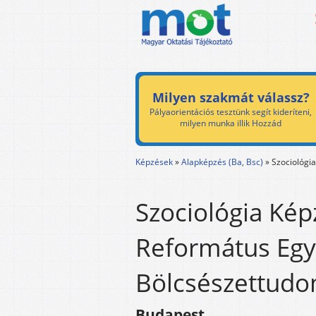
Milyen szakmát válassz?
Pályaorientációs tesztünk segít kideríteni,
milyen munka illik Hozzád
Képzések
»
Alapképzés (Ba, Bsc)
»
Szociológia
Szociológia Kép
Református Eg
Bölcsészettudo
Budapest