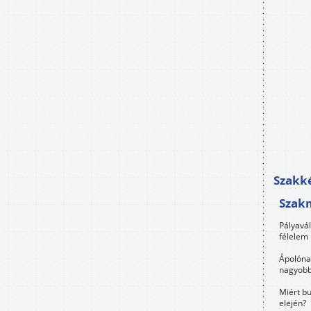
Szakké
Szak
Pályavá
félelem 
Ápolóna
nagyobb
Miért bu
elején?