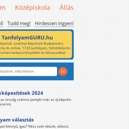
em
Középiskola
Állás
ső
Tudd meg!
Hirdessen ingyen!
TanfolyamGURU.hu
lyamok, szakmai képzések Budapesten,
rte és online. 1723 tanfolyam, felnőttképzés
yszínen kedvezményekkel és bónuszokkal.
kképesítések 2024
az ország számos pontján már az új képzési
szerint.
yam választás
yan könnyű, igaz? Nézz szét nálunk, válassz