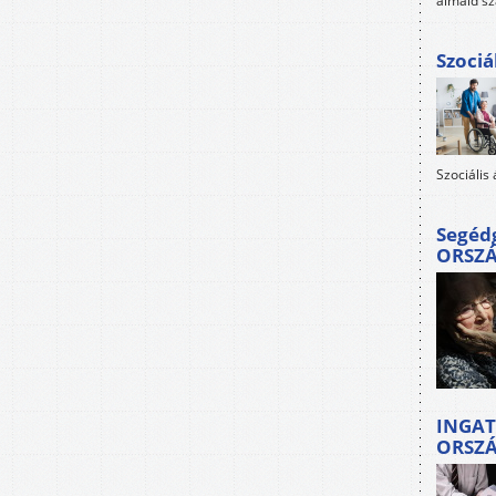
álmaid sz
Szociá
Szociális
Segéd
ORSZ
INGAT
ORSZ