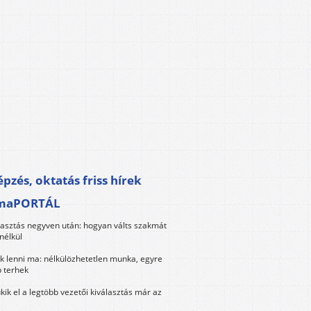
pzés, oktatás friss hírek
maPORTÁL
lasztás negyven után: hogyan válts szakmát
nélkül
k lenni ma: nélkülözhetetlen munka, egyre
 terhek
kik el a legtöbb vezetői kiválasztás már az