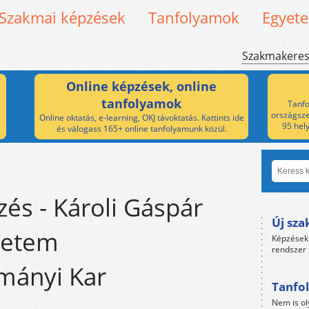
Szakmai képzések
Tanfolyamok
Egyet
Szakmakere
Online képzések, online
tanfolyamok
Tanfo
országsze
Online oktatás, e-learning, OKJ távoktatás. Kattints ide
95 hel
és válogass 165+ online tanfolyamunk közül.
zés - Károli Gáspár
Új sza
yetem
Képzések 
rendszer 
mányi Kar
Tanfol
Nem is ol