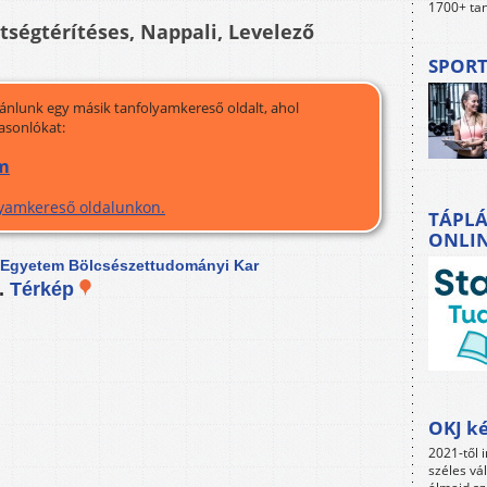
1700+ tan
ltségtérítéses, Nappali, Levelező
SPORT
jánlunk egy másik tanfolyamkereső oldalt, ahol
asonlókat:
am
olyamkereső oldalunkon.
TÁPLÁ
ONLI
 Egyetem Bölcsészettudományi Kar
4.
Térkép
OKJ ké
2021-től i
széles vá