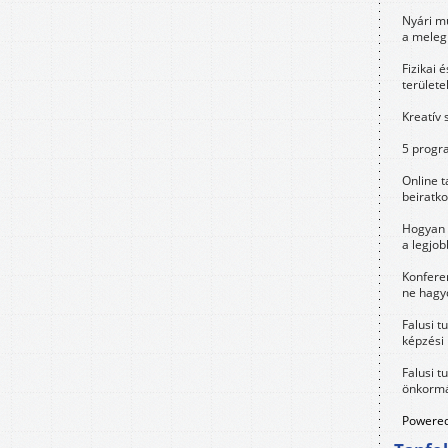
Nyári m
a meleg
Fizikai 
területe
Kreatív 
5 progra
Online t
beiratko
Hogyan 
a legjo
Konfere
ne hagyd
Falusi t
képzési
Falusi t
önkormá
Powered