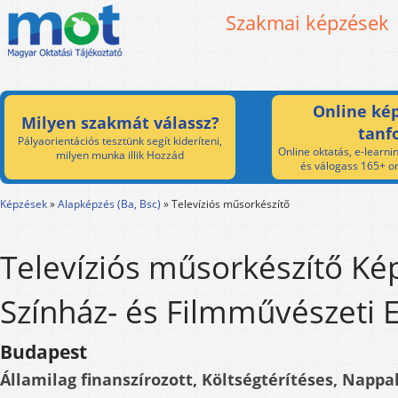
Szakmai képzések
Online kép
Milyen szakmát válassz?
tanf
Pályaorientációs tesztünk segít kideríteni,
Online oktatás, e-learnin
milyen munka illik Hozzád
és válogass 165+ on
Képzések
»
Alapképzés (Ba, Bsc)
»
Televíziós műsorkészítő
Televíziós műsorkészítő Kép
Színház- és Filmművészeti
Budapest
Államilag finanszírozott, Költségtérítéses, Nappal