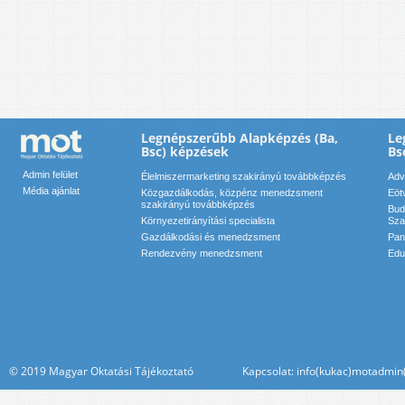
Legnépszerűbb Alapképzés (Ba,
Le
Bsc) képzések
Bs
Admin felület
Élelmiszermarketing szakirányú továbbképzés
Adv
Média ajánlat
Közgazdálkodás, közpénz menedzsment
Eöt
szakirányú továbbképzés
Bud
Környezetirányítási specialista
Sza
Gazdálkodási és menedzsment
Pan
Rendezvény menedzsment
Edu
© 2019 Magyar Oktatási Tájékoztató Kapcsolat: info(kukac)motadmin(