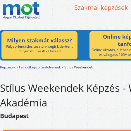
Szakmai képzések
Online kép
Milyen szakmát válassz?
tanf
Pályaorientációs tesztünk segít kideríteni,
Online oktatás, e-learnin
milyen munka illik Hozzád
és válogass 165+ on
Képzések
»
Felnőttképző tanfolyamok
»
Stílus Weekendek
Stílus Weekendek Képzés -
Akadémia
Budapest