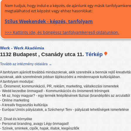
Nem tudjuk, hogy indul-e a képzés, de ajánlunk egy másik tanfolyamkeres
megtalálhatod ezt képzést vagy ehhez hasonlókat:
Stílus Weekendek - képzés, tanfolyam
>>> Kattints ide, és böngéssz tanfolyamkereső oldalunkon.
Werk - Werk Akadémia
1132 Budapest , Csanády utca 11.
Térkép
Tovább az intézmény oldalára →
A tanfolyam ajánlott továbbá mindazoknak, akik szeretnék a bennük rejlő kreativitást 
azoknak, akik szeretnének jobban tájékozódni a mindennapok kultúrájában.
A tanfolyam moduljai:
1. Önismeret, kommunikáció, PR, reklám, marketing, vállalkozási ismeretek
- Wedd kezedbe önmagad! - Kommunikációs és önismereti tréningek
- Mi az, hogy magyar? - egy termék felépítésének fázisai (brandépítés az arculattól
- Online marketing
- A kreatív fogyasztás kultúrája
- Európai Uniós pályázatok, a Széchenyi Terv - pályázati lehetőségek ismertetése
2. Divat és környéke
- Personal branding, avagy Légy önmagad!
- Színek, sminkek, cipők, hajak, illatok, kiegészítők