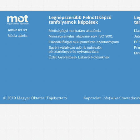
Legnépszerűbb Felnőttképző
Le
tanfolyamok képzések
ta
Admin felület
Minőségügyi munkatárs akadémia
Kla
Média ajánlat
Minőségirányítási alapismeretek ISO 9001
Ját
Füladdiktólógiai akkupunktúrás szaktanfolyam
EFE
Egyéni vállalkozó adó, tb tudnivalói,
Pri
pénztárkönyve és nyilvántartása
Min
Üzleti Gyorsítósáv Esküvői Fotósoknak
© 2019 Magyar Oktatási Tájékoztató Kapcsolat: info(kukac)motadmin(