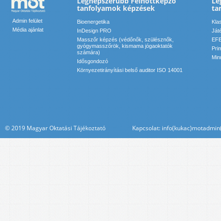
Legnépszerűbb Felnőttképző
Le
tanfolyamok képzések
ta
Admin felület
Bioenergetika
Kla
Média ajánlat
InDesign PRO
Ját
Masszőr képzés (védőnők, szülésznők,
EFE
gyógymasszőrök, kismama jógaoktatók
Pri
számára)
Min
Idősgondozó
Környezetirányítási belső auditor ISO 14001
© 2019 Magyar Oktatási Tájékoztató Kapcsolat: info(kukac)motadmin(