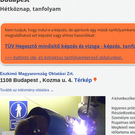
Hétköznap, tanfolyam
Nem tudjuk, hogy indul-e a képzés, de ajánlunk egy másik tanfolyamkeres
megtalálhatod ezt képzést vagy ehhez hasonlókat:
TÜV Hegesztő minősítő képzés és vizsga - képzés, tan
>>> Kattints ide, és böngéssz tanfolyamkereső oldalunkon.
Eszkimó Magyarország Oktatási Zrt.
1108 Budapest , Kozma u. 4.
Térkép
Tovább az intézmény oldalára →
A következőket
Ingyenes pró
Részletfizetés
Személyre sza
Rugalmas idő
Megfelelő men
időtartama ala