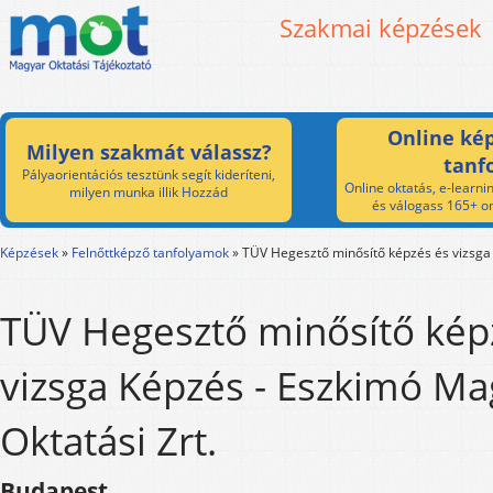
Szakmai képzések
Online kép
Milyen szakmát válassz?
tanf
Pályaorientációs tesztünk segít kideríteni,
Online oktatás, e-learnin
milyen munka illik Hozzád
és válogass 165+ on
Képzések
»
Felnőttképző tanfolyamok
»
TÜV Hegesztő minősítő képzés és vizsga
TÜV Hegesztő minősítő kép
vizsga Képzés - Eszkimó Ma
Oktatási Zrt.
Budapest