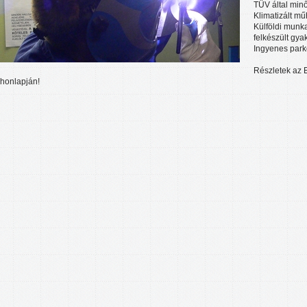
TÜV által minő
Klimatizált mű
Külföldi munka
felkészült gyak
Ingyenes park
Részletek az 
honlapján!