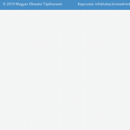
© 2019 Magyar Oktatási Tájékoztató Kapcsolat: info(kukac)motadmin(