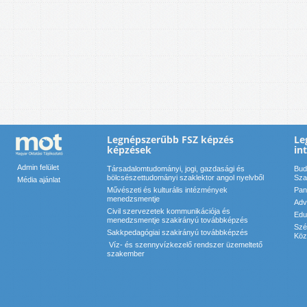
Legnépszerűbb FSZ képzés
Le
képzések
in
Admin felület
Társadalomtudományi, jogi, gazdasági és
Bud
bölcsészettudományi szaklektor angol nyelvből
Sza
Média ajánlat
Művészeti és kulturális intézmények
Pan
menedzsmentje
Adv
Civil szervezetek kommunikációja és
Edu
menedzsmentje szakirányú továbbképzés
Szé
Sakkpedagógiai szakirányú továbbképzés
Köz
Víz- és szennyvízkezelő rendszer üzemeltető
szakember