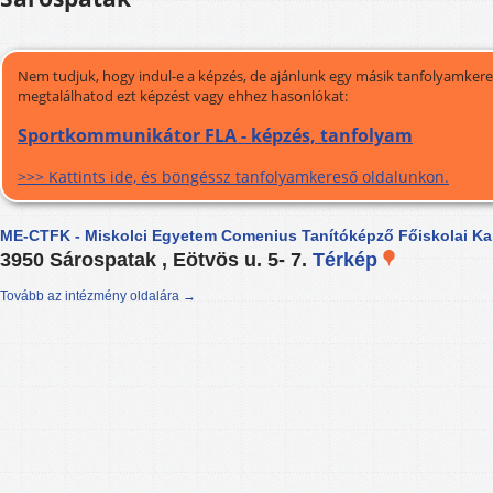
Nem tudjuk, hogy indul-e a képzés, de ajánlunk egy másik tanfolyamkeres
megtalálhatod ezt képzést vagy ehhez hasonlókat:
Sportkommunikátor FLA - képzés, tanfolyam
>>> Kattints ide, és böngéssz tanfolyamkereső oldalunkon.
ME-CTFK - Miskolci Egyetem Comenius Tanítóképző Főiskolai Ka
3950 Sárospatak , Eötvös u. 5- 7.
Térkép
Tovább az intézmény oldalára →