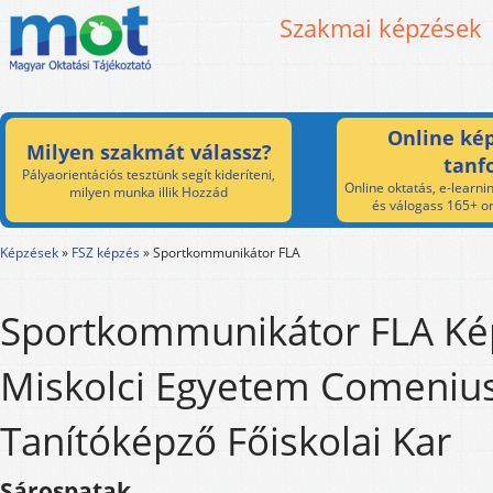
Szakmai képzések
Online kép
Milyen szakmát válassz?
tanf
Pályaorientációs tesztünk segít kideríteni,
Online oktatás, e-learnin
milyen munka illik Hozzád
és válogass 165+ on
Képzések
»
FSZ képzés
»
Sportkommunikátor FLA
Sportkommunikátor FLA Ké
Miskolci Egyetem Comeniu
Tanítóképző Főiskolai Kar
Sárospatak