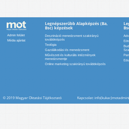
Legnépszerűbb Alapképzés (Ba,
Le
Bsc) képzések
Bs
Admin felület
Desztináció menedzsment szakirányú
Adv
továbbképzés
Média ajánlat
Eöt
Teológia
Bud
Gazdálkodási és menedzsment
Sza
Művészeti és kulturális intézmények
Pan
menedzsmentje
Edu
Online marketing szakirányú továbbképzés
© 2019 Magyar Oktatási Tájékoztató Kapcsolat: info(kukac)motadmin(