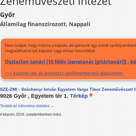
Zeneművészeti Intézet
Győr
Államilag finanszírozott, Nappali
Nem tudjuk, hogy indul-e a képzés, de ajánlunk egy másik tanfolyamkeres
megtalálhatod ezt képzést vagy ehhez hasonlókat:
Osztatlan tanári [10 félév [zenetanár [gitártanár]]] - 
>>> Kattints ide, és böngéssz tanfolyamkereső oldalunkon.
SZE-ZMI - Széchenyi István Egyetem Varga Tibor Zeneművészeti I
9026 Győr , Egyetem tér 1.
Térkép
Tovább az intézmény oldalára →
A képzés 2016. szeptemberben indul.