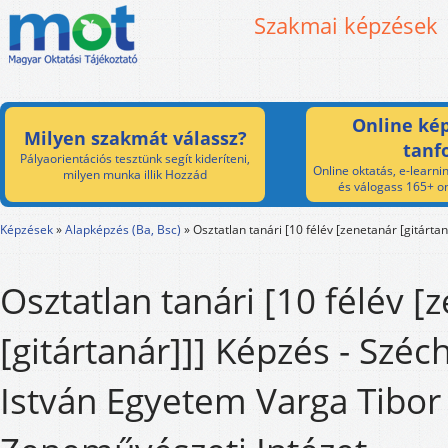
Szakmai képzések
Online kép
Milyen szakmát válassz?
tanf
Pályaorientációs tesztünk segít kideríteni,
Online oktatás, e-learnin
milyen munka illik Hozzád
és válogass 165+ on
Képzések
»
Alapképzés (Ba, Bsc)
»
Osztatlan tanári [10 félév [zenetanár [gitártan
Osztatlan tanári [10 félév [
[gitártanár]]] Képzés - Széc
István Egyetem Varga Tibor