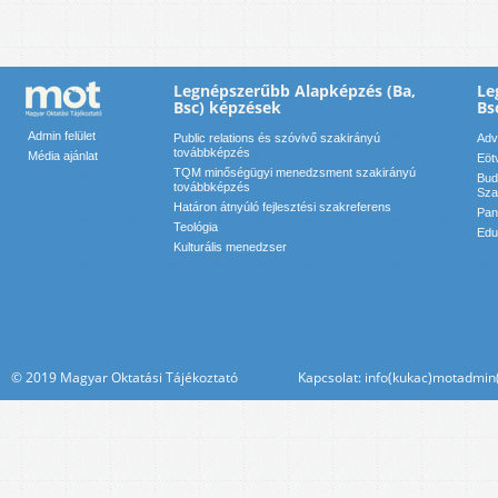
Legnépszerűbb Alapképzés (Ba,
Le
Bsc) képzések
Bs
Admin felület
Public relations és szóvivő szakirányú
Adv
továbbképzés
Média ajánlat
Eöt
TQM minőségügyi menedzsment szakirányú
Bud
továbbképzés
Sza
Határon átnyúló fejlesztési szakreferens
Pan
Teológia
Edu
Kulturális menedzser
© 2019 Magyar Oktatási Tájékoztató Kapcsolat: info(kukac)motadmin(