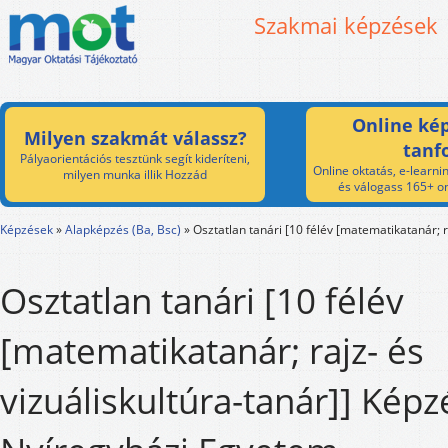
Szakmai képzések
Online kép
Milyen szakmát válassz?
tanf
Pályaorientációs tesztünk segít kideríteni,
Online oktatás, e-learnin
milyen munka illik Hozzád
és válogass 165+ on
Képzések
»
Alapképzés (Ba, Bsc)
»
Osztatlan tanári [10 félév [matematikatanár; ra
Osztatlan tanári [10 félév
[matematikatanár; rajz- és
vizuáliskultúra-tanár]] Képz