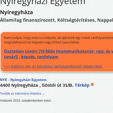
Nyíregyházi Egyetem
Nyíregyháza
Államilag finanszírozott, Költségtérítéses, Nappal
Nem tudjuk, hogy indul-e a képzés, de ajánlunk egy másik tanfolyamkeres
megtalálhatod ezt képzést vagy ehhez hasonlókat:
Osztatlan tanári [10 félév [matematikatanár; rajz- és 
tanár]] - képzés, tanfolyam
>>> Kattints ide, és böngéssz tanfolyamkereső oldalunkon.
NYE - Nyíregyházi Egyetem
4400 Nyíregyháza , Sóstói út 31/B.
Térkép
Tovább az intézmény oldalára →
A képzés 2016. szeptemberben indul.