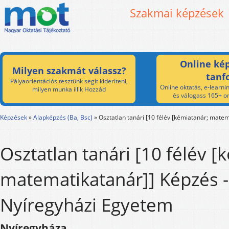
Szakmai képzések
Online kép
Milyen szakmát válassz?
tanf
Pályaorientációs tesztünk segít kideríteni,
Online oktatás, e-learnin
milyen munka illik Hozzád
és válogass 165+ on
Képzések
»
Alapképzés (Ba, Bsc)
»
Osztatlan tanári [10 félév [kémiatanár; matem
Osztatlan tanári [10 félév [
matematikatanár]] Képzés -
Nyíregyházi Egyetem
Nyíregyháza