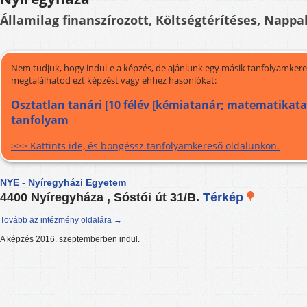
Államilag finanszírozott, Költségtérítéses, Nappal
Nem tudjuk, hogy indul-e a képzés, de ajánlunk egy másik tanfolyamkeres
megtalálhatod ezt képzést vagy ehhez hasonlókat:
Osztatlan tanári [10 félév [kémiatanár; matematikatan
tanfolyam
>>> Kattints ide, és böngéssz tanfolyamkereső oldalunkon.
NYE - Nyíregyházi Egyetem
4400 Nyíregyháza , Sóstói út 31/B.
Térkép
Tovább az intézmény oldalára →
A képzés 2016. szeptemberben indul.