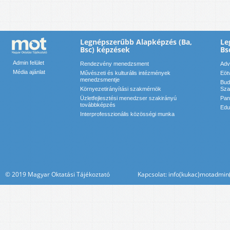
Legnépszerűbb Alapképzés (Ba,
Le
Bsc) képzések
Bs
Admin felület
Rendezvény menedzsment
Adv
Média ajánlat
Művészeti és kulturális intézmények
Eöt
menedzsmentje
Bud
Környezetirányítási szakmérnök
Sza
Üzletfejlesztési menedzser szakirányú
Pan
továbbképzés
Edu
Interprofesszionális közösségi munka
© 2019 Magyar Oktatási Tájékoztató Kapcsolat: info(kukac)motadmin(