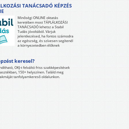
LKOZÁSI TANÁCSADÓ KÉPZÉS
NE
Minőségi ONLINE oktatás
keretében most TÁPLÁLKOZÁSI
TANÁCSADÓ lehetsz a Stabil
Tudás jóvoltából. Várjuk
jelentkezésed, ha fontos számodra
az egészség, és szívesen segítenél
a környezetedben élőknek
pzést keresel?
ndítható, OKJ-t felváltó friss szakképesítések
lasztékban, 150+ helyszínen. Találd meg
akmáját tanfolyamkereső oldalunkon.