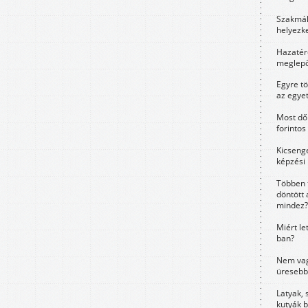
Szakmák 
helyezk
Hazatérő
meglepő
Egyre t
az egye
Most dől
forintos
Kicsenge
képzési
Többen 
döntött 
mindez?
Miért le
ban?
Nem vag
üresebb
Latyak, 
kutyák 