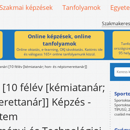
Szakmai képzések
Tanfolyamok
Egyet
Szakmakere
Online képzések, online
tanfolyamok
Tanfo
országsze
Online oktatás, e-learning, OKJ távoktatás. Kattints ide
95 hel
és válogass 165+ online tanfolyamunk közül.
anári [10 félév [kémiatanár; hon- és népismerettanár]]
 [10 félév [kémiatanár;
Sport
rettanár]] Képzés -
Sportokta
Sportokta
TÍPUSÚ, 2
etem
család me
Gyógyp