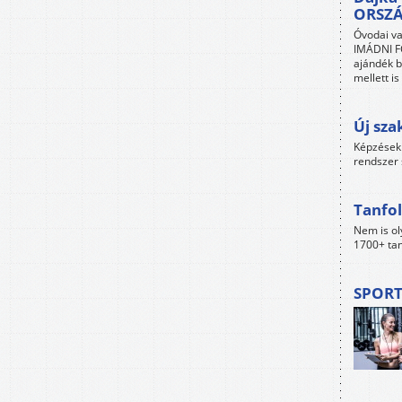
ORSZ
Óvodai va
IMÁDNI FO
ajándék b
mellett i
Új sza
Képzések 
rendszer 
Tanfol
Nem is ol
1700+ tan
SPORT