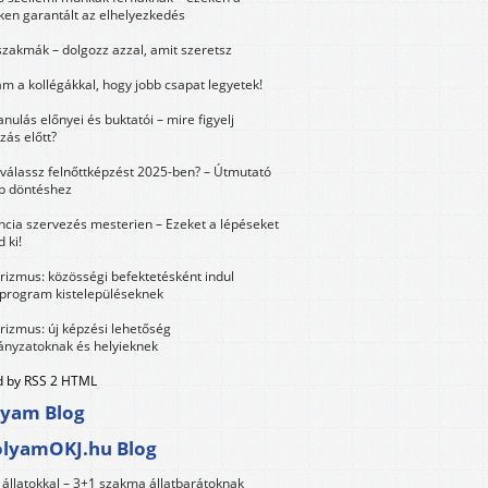
ken garantált az elhelyezkedés
szakmák – dolgozz azzal, amit szeretsz
m a kollégákkal, hogy jobb csapat legyetek!
anulás előnyei és buktatói – mire figyelj
zás előtt?
válassz felnőttképzést 2025-ben? – Útmutató
bb döntéshez
ncia szervezés mesterien – Ezeket a lépéseket
 ki!
urizmus: közösségi befektetésként indul
 program kistelepüléseknek
urizmus: új képzési lehetőség
nyzatoknak és helyieknek
 by RSS 2 HTML
lyam Blog
olyamOKJ.hu Blog
állatokkal – 3+1 szakma állatbarátoknak