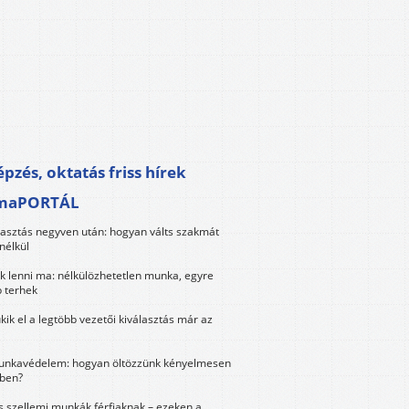
pzés, oktatás friss hírek
maPORTÁL
lasztás negyven után: hogyan válts szakmát
nélkül
k lenni ma: nélkülözhetetlen munka, egyre
 terhek
kik el a legtöbb vezetői kiválasztás már az
unkavédelem: hogyan öltözzünk kényelmesen
ben?
és szellemi munkák férfiaknak – ezeken a