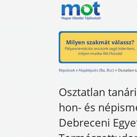
Milyen szakmát válassz?
Pályaorientációs tesztünk segít kideríteni,
milyen munka illik Hozzád
Képzések
»
Alapképzés (Ba, Bsc)
»
Osztatlan t
Osztatlan tanári
hon- és népisme
Debreceni Egy