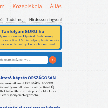
em
Középiskola
Állás
ső
Tudd meg!
Hirdessen ingyen!
TanfolyamGURU.hu
lyamok, szakmai képzések Budapesten,
rte és online. 1723 tanfolyam, felnőttképzés
yszínen kedvezményekkel és bónuszokkal.
oktató képzés ORSZÁGOSAN
tó szeretnél lenni? EZT IMÁDNI FOGOD!
tó tanfolyam 6-8 hónap alatt profiktól! ÚJ
021-től indítható szakképesítés. Munka és
llett is könnyen elvégezhető.
edagógiai asszisztens képzés