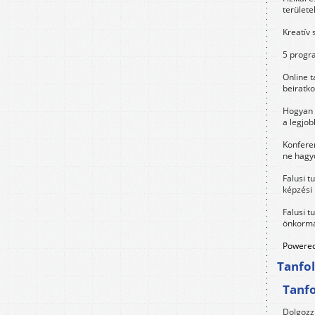
területe
Kreatív 
5 progra
Online t
beiratko
Hogyan 
a legjo
Konfere
ne hagyd
Falusi t
képzési
Falusi t
önkormá
Powered
Tanfo
Tanf
Dolgozz 