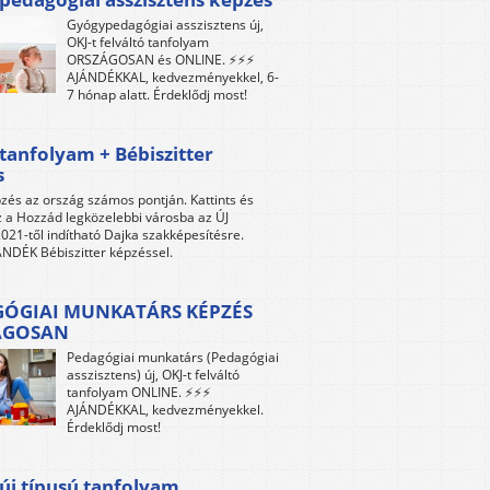
Gyógypedagógiai asszisztens új,
OKJ-t felváltó tanfolyam
ORSZÁGOSAN és ONLINE. ⚡⚡⚡
AJÁNDÉKKAL, kedvezményekkel, 6-
7 hónap alatt. Érdeklődj most!
tanfolyam + Bébiszitter
s
zés az ország számos pontján. Kattints és
z a Hozzád legközelebbi városba az ÚJ
021-től indítható Dajka szakképesítésre.
NDÉK Bébiszitter képzéssel.
ÓGIAI MUNKATÁRS KÉPZÉS
ÁGOSAN
Pedagógiai munkatárs (Pedagógiai
asszisztens) új, OKJ-t felváltó
tanfolyam ONLINE. ⚡⚡⚡
AJÁNDÉKKAL, kedvezményekkel.
Érdeklődj most!
új típusú tanfolyam