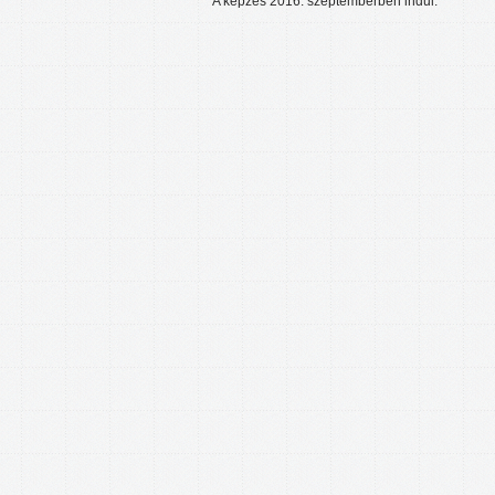
A képzés 2016. szeptemberben indul.