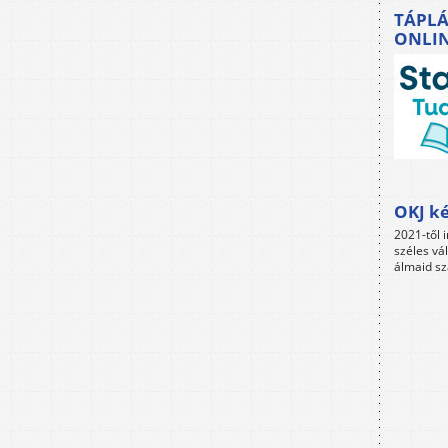
TÁPLÁ
ONLI
OKJ ké
2021-től i
széles vá
álmaid sz