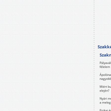
Szakké
Szak
Pályavá
félelem 
Ápolóna
nagyobb
Miért bu
elején?
Nyári m
a meleg
Fizikai 