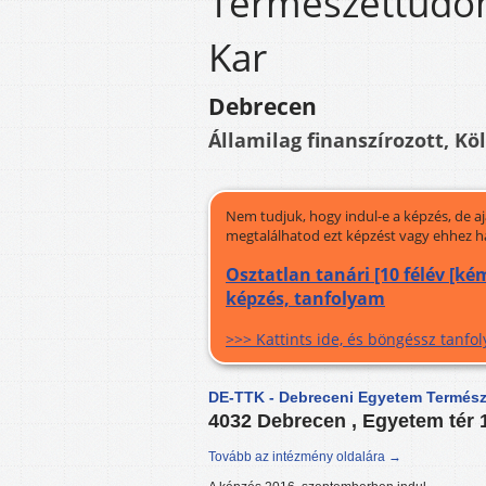
Természettudom
Kar
Debrecen
Államilag finanszírozott, Kö
Nem tudjuk, hogy indul-e a képzés, de a
megtalálhatod ezt képzést vagy ehhez h
Osztatlan tanári [10 félév [ké
képzés, tanfolyam
>>> Kattints ide, és böngéssz tanf
DE-TTK - Debreceni Egyetem Termész
4032 Debrecen , Egyetem tér 
Tovább az intézmény oldalára →