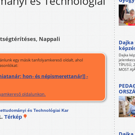
ányi és Technológiai
ltségtérítéses, Nappali
Dajka 
képzé
Dajka kép
jánlunk egy másik tanfolyamkereső oldalt, ahol
jelentkez
TÍPUSÚ, 2
asonlókat:
MOST AJÁ
miatanár; hon- és népismerettanár]] -
PEDAG
ORSZ
olyamkereső oldalunkon.
ettudományi és Technológiai Kar
1.
Térkép
Dajka 