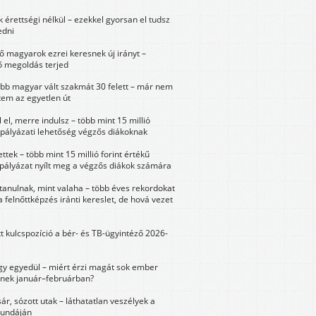
érettségi nélkül – ezekkel gyorsan el tudsz
edni
 magyarok ezrei keresnek új irányt –
 megoldás terjed
öbb magyar vált szakmát 30 felett – már nem
tem az egyetlen út
 el, merre indulsz – több mint 15 millió
 pályázati lehetőség végzős diákoknak
ttek – több mint 15 millió forint értékű
 pályázat nyílt meg a végzős diákok számára
tanulnak, mint valaha – több éves rekordokat
a felnőttképzés iránti kereslet, de hová vezet
tt kulcspozíció a bér- és TB-ügyintéző 2026-
y egyedül – miért érzi magát sok ember
nek január–februárban?
sár, sózott utak – láthatatlan veszélyek a
bundáján