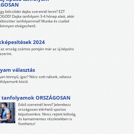
ÁGOSAN
gy bölcsődei dajka szeretnél lenni? EZT
GOD! Dajka tanfolyam 3-4 hónap alatt, akár
ébiszitter tanfolyammal! Munka és család
s könnyen elvégezhető.
kképesítések 2024
az ország számos pontján már az új képzési
szerint.
yam választás
yan könnyű, igaz? Nézz szét nálunk, válassz
folyamunk közül.
 tanfolyamok ORSZÁGOSAN
Edző szeretnél lenni? Jelentkezz
országosan elérhető sportos
képzéseinkre. Nincs rejtett költség,
és kamatmentes részletekben is
fizethetsz!