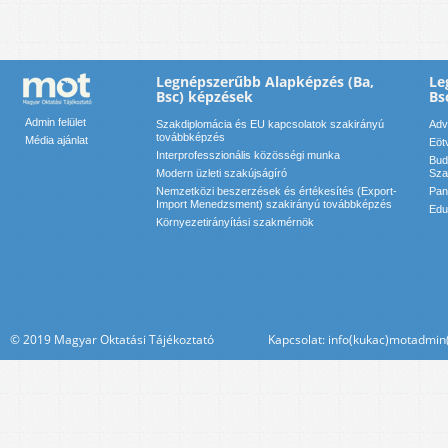
Legnépszerűbb Alapképzés (Ba,
Le
Bsc) képzések
Bs
Admin felület
Szakdiplomácia és EU kapcsolatok szakirányú
Adv
továbbképzés
Média ajánlat
Eöt
Interprofesszionális közösségi munka
Bud
Modern üzleti szakújságíró
Sza
Nemzetközi beszerzések és értékesítés (Export-
Pan
Import Menedzsment) szakirányú továbbképzés
Edu
Környezetirányítási szakmérnök
© 2019 Magyar Oktatási Tájékoztató Kapcsolat: info(kukac)motadmin(