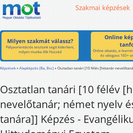
Szakmai képzések
Online kép
Milyen szakmát válassz?
tanf
Pályaorientációs tesztünk segít kideríteni,
Online oktatás, e-learnin
milyen munka illik Hozzád
és válogass 165+ on
Képzések
»
Alapképzés (Ba, Bsc)
»
Osztatlan tanári [10 félév [hittanár-nevelőtan
Osztatlan tanári [10 félév [h
nevelőtanár; német nyelv é
tanára]] Képzés - Evangélik