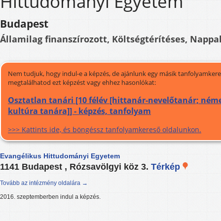
Hittudományi Egyetem
Budapest
Államilag finanszírozott, Költségtérítéses, Nappal
Nem tudjuk, hogy indul-e a képzés, de ajánlunk egy másik tanfolyamkeres
megtalálhatod ezt képzést vagy ehhez hasonlókat:
Osztatlan tanári [10 félév [hittanár-nevelőtanár; néme
kultúra tanára]] - képzés, tanfolyam
>>> Kattints ide, és böngéssz tanfolyamkereső oldalunkon.
Evangélikus Hittudományi Egyetem
1141 Budapest , Rózsavölgyi köz 3.
Térkép
Tovább az intézmény oldalára →
2016. szeptemberben indul a képzés.